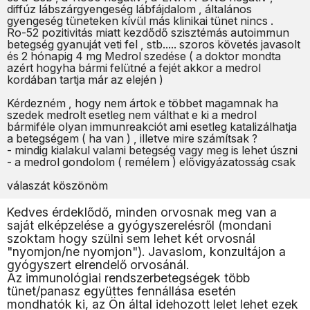
diffúz lábszárgyengeség lábfájdalom , általános
gyengeség tüneteken kívül más klinikai tünet nincs .
Ro-52 pozitivitás miatt kezdődő szisztémás autoimmun
betegség gyanuját veti fel , stb..... szoros követés javasolt
és 2 hónapig 4 mg Medrol szedése ( a doktor mondta
azért hogyha bármi felütné a fejét akkor a medrol
kordában tartja már az elején )
Kérdezném , hogy nem ártok e többet magamnak ha
szedek medrolt esetleg nem válthat e ki a medrol
bármiféle olyan immunreakciót ami esetleg katalizálhatja
a betegségem ( ha van ) , illetve mire számítsak ?
- mindig kialakul valami betegség vagy meg is lehet úszni
- a medrol gondolom ( remélem ) elővigyázatosság csak
válaszát köszönöm
Kedves érdeklődő, minden orvosnak meg van a
saját elképzelése a gyógyszerelésről (mondani
szoktam hogy szülni sem lehet két orvosnál
"nyomjon/ne nyomjon"). Javaslom, konzultájon a
gyógyszert elrendelő orvosánál.
Az immunológiai rendszerbetegségek több
tünet/panasz együttes fennállása esetén
mondhatók ki, az Ön által idehozott lelet lehet ezek