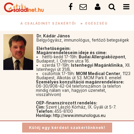
A CSALÁDINET SZAKÉRTŐI
►
EGÉSZSÉG
Dr. Kádár János
Belgyógyász, immunológus, fertőző betegségek
Elérhetőségeim:
Magánrendeléseim ideje és címe:
hétfő-kedd 17-19h:
Budai Allergiaközpont
,
Budapest, I. Ostrom utca 16.
szerda 17-19h:
Istenhegyi Magánklinika
, XII.
Istenhegyi út 31/B.
csütörtök 17-19h:
MOM Medical Center
, 1123
Budapest, Alkotás út 53. MOM Park II. emelet
Személyes konzultáció magánrendelésre:
06-30/908-42-04 telefonszámon (a telefon
mindig nálam van, hagyjon üzenetet,
visszahívom)
OEP-finanszírozott rendelés:
Cím:
Szent László Kórház, IX. Gyáli út 5-7.
Telefon:
455-8100
Honlap:
http://www.immunologus.eu