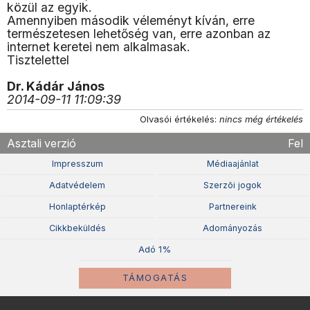
közül az egyik.
Amennyiben második véleményt kíván, erre
természetesen lehetőség van, erre azonban az
internet keretei nem alkalmasak.
Tisztelettel
Dr. Kádár János
2014-09-11 11:09:39
Olvasói értékelés:
nincs még értékelés
Asztali verzió
Fel
Impresszum
Médiaajánlat
Adatvédelem
Szerzõi jogok
Honlaptérkép
Partnereink
Cikkbeküldés
Adományozás
Adó 1%
TÁMOGATÁS