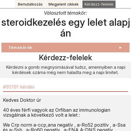
Bemutatkozás
Megjelent cikkek
Kérdezz-felelek
Választott témakör:
steroidkezelés egy lelet alapj
án
Témakörök
►
Kérdezz-felelek
Kérdezni a gomb megnyomásával tudsz, amennyiben a napi
kérdések száma még nem haladta meg a napi limitet.
#93191 kérdés
Kedves Doktor úr
40 éves férfi vagyok az Orfiban az immunologian
vizsgálnak a következő volt a lelet :
We Crp norm a-ccp,ana negatív , a-Ro52 pozitív , a-Ssa
és a-Ssb , a-Ro60 negatív , a-ENA A-DNS negatív ,