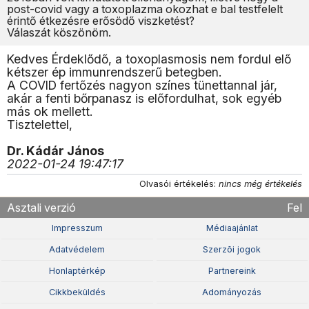
post-covid vagy a toxoplazma okozhat e bal testfelelt
érintő étkezésre erősödő viszketést?
Válaszát köszönöm.
Kedves Érdeklődő, a toxoplasmosis nem fordul elő
kétszer ép immunrendszerű betegben.
A COVID fertőzés nagyon színes tünettannal jár,
akár a fenti bőrpanasz is előfordulhat, sok egyéb
más ok mellett.
Tisztelettel,
Dr. Kádár János
2022-01-24 19:47:17
Olvasói értékelés:
nincs még értékelés
Asztali verzió
Fel
Impresszum
Médiaajánlat
Adatvédelem
Szerzõi jogok
Honlaptérkép
Partnereink
Cikkbeküldés
Adományozás