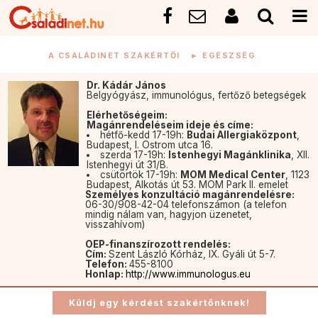
A CSALÁDINET SZAKÉRTŐI
►
EGÉSZSÉG
Dr. Kádár János
Belgyógyász, immunológus, fertőző betegségek
Elérhetőségeim:
Magánrendeléseim ideje és címe:
hétfő-kedd 17-19h:
Budai Allergiaközpont
,
Budapest, I. Ostrom utca 16.
szerda 17-19h:
Istenhegyi Magánklinika
, XII.
Istenhegyi út 31/B.
csütörtök 17-19h:
MOM Medical Center
, 1123
Budapest, Alkotás út 53. MOM Park II. emelet
Személyes konzultáció magánrendelésre:
06-30/908-42-04 telefonszámon (a telefon
mindig nálam van, hagyjon üzenetet,
visszahívom)
OEP-finanszírozott rendelés:
Cím:
Szent László Kórház, IX. Gyáli út 5-7.
Telefon:
455-8100
Honlap:
http://www.immunologus.eu