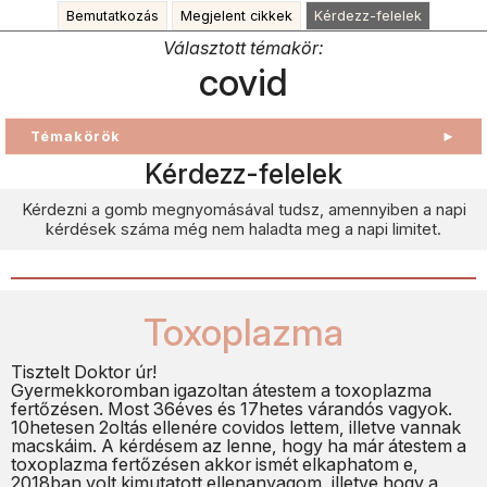
Bemutatkozás
Megjelent cikkek
Kérdezz-felelek
Választott témakör:
covid
Témakörök
►
Kérdezz-felelek
Kérdezni a gomb megnyomásával tudsz, amennyiben a napi
kérdések száma még nem haladta meg a napi limitet.
Toxoplazma
Tisztelt Doktor úr!
Gyermekkoromban igazoltan átestem a toxoplazma
fertőzésen. Most 36éves és 17hetes várandós vagyok.
10hetesen 2oltás ellenére covidos lettem, illetve vannak
macskáim. A kérdésem az lenne, hogy ha már átestem a
toxoplazma fertőzésen akkor ismét elkaphatom e,
2018ban volt kimutatott ellenanyagom, illetve hogy a