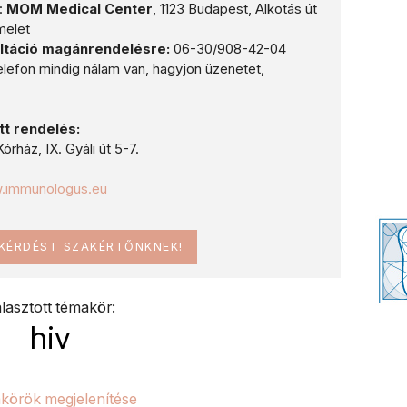
:
MOM Medical Center
, 1123 Budapest, Alkotás út
melet
ltáció magánrendelésre:
06-30/908-42-04
lefon mindig nálam van, hagyjon üzenetet,
tt rendelés:
órház, IX. Gyáli út 5-7.
w.immunologus.eu
 KÉRDÉST SZAKÉRTŐNKNEK!
lasztott témakör:
hiv
körök megjelenítése