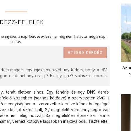
DEZZ-FELELEK
ennyiben a napi kérdések száma még nem haladta meg a napi
limitet.
#73865 KÉRDÉS
Az u
rtam magam egy injekcios tuvel ugy tudom, hogy a HIV
s
gon csak nehany oraig ? Ez igy igaz? valaszat elore is
y, tehát életben sincs. Egy fehérje és egy DNS darab.
elelő közegben (sejthez kötődve) a szervezeten kívül is
elő mennyiségben a szervezetbe kerülve képes betegséget
rvezetbe (pl. szúrással), 2./ megfelelő vérmennyiségre van
ése nem elég hozzá), 3./ megfelelően épnek kell lennie
mar, vérhez kötődve lassabban inaktiválódik. Tisztelettel,