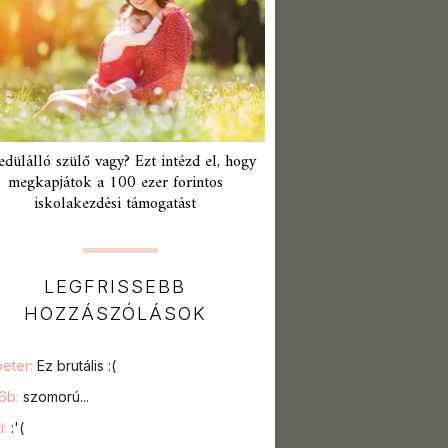
edülálló szülő vagy? Ezt intézd el, hogy
megkapjátok a 100 ezer forintos
iskolakezdési támogatást
LEGFRISSEBB
HOZZÁSZÓLÁSOK
peter:
Ez brutális :(
76b:
szomorú...
i:
:'(