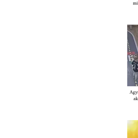
mi
Agys
ak