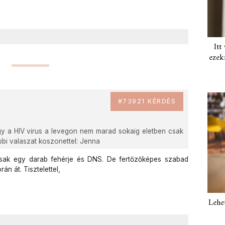
Itt
ezek
#73921 KÉRDÉS
y a HIV virus a levegon nem marad sokaig eletben csak
bbi valaszat koszonettel: Jenna
csak egy darab fehérje és DNS. De fertőzőképes szabad
n át. Tisztelettel,
Lehe