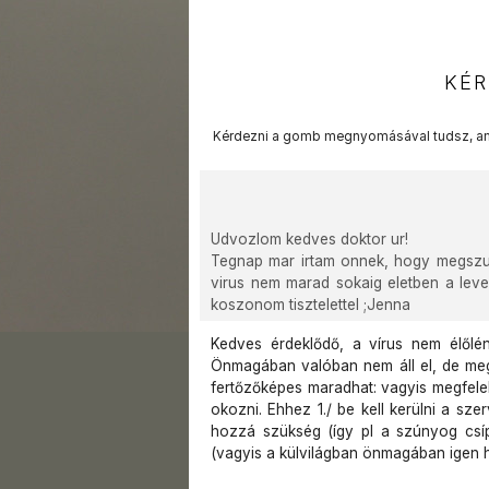
KÉR
Kérdezni a gomb megnyomásával tudsz, am
Udvozlom kedves doktor ur!
Tegnap mar irtam onnek, hogy megszu
virus nem marad sokaig eletben a leve
koszonom tisztelettel ;Jenna
Kedves érdeklődő, a vírus nem élőlén
Önmagában valóban nem áll el, de megf
fertőzőképes maradhat: vagyis megfel
okozni. Ehhez 1./ be kell kerülni a sze
hozzá szükség (így pl a szúnyog csíp
(vagyis a külvilágban önmagában igen ha