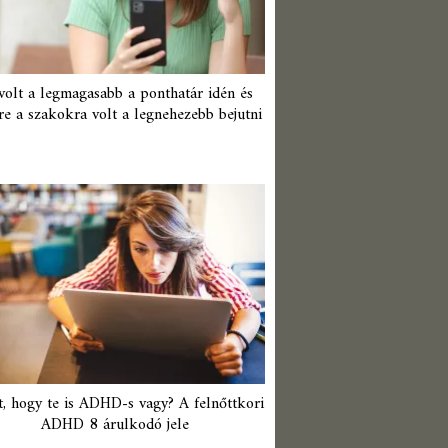
 volt a legmagasabb a ponthatár idén és
re a szakokra volt a legnehezebb bejutni
t, hogy te is ADHD-s vagy? A felnőttkori
ADHD 8 árulkodó jele