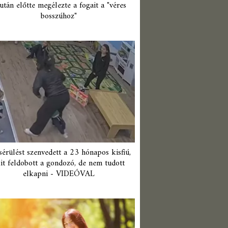
után előtte megélezte a fogait a "véres
bosszúhoz"
érülést szenvedett a 23 hónapos kisfiú,
it feldobott a gondozó, de nem tudott
elkapni - VIDEÓVAL