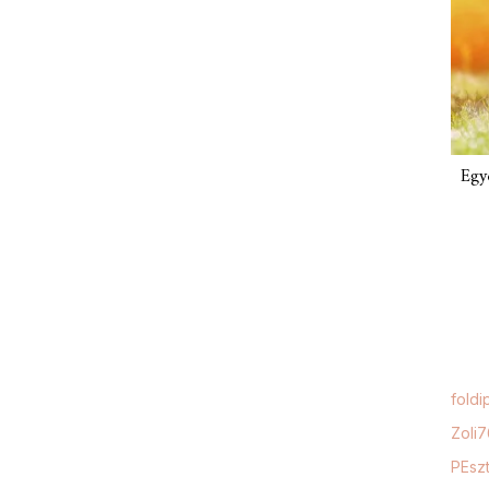
Egy
foldi
Zoli
PEszt