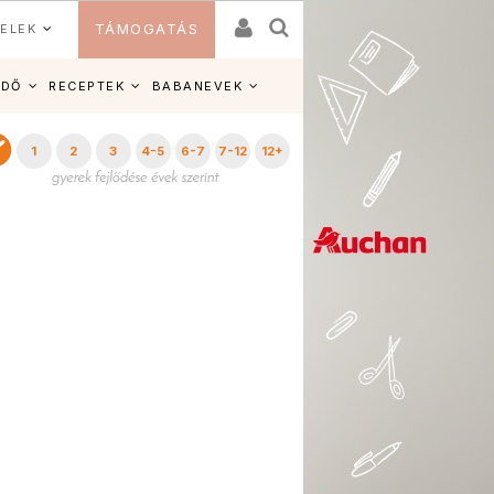
ELEK
TÁMOGATÁS
IDŐ
RECEPTEK
BABANEVEK
1
2
3
4-5
6-7
7-12
12+