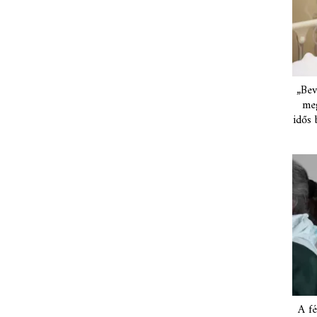
„Bev
meg
idős 
A fé