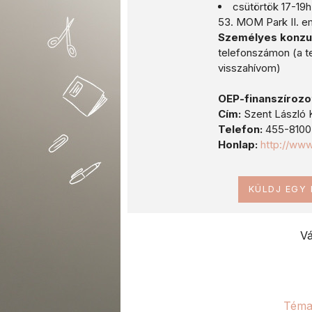
csütörtök 17-19h
53. MOM Park II. e
Személyes konzu
telefonszámon (a te
visszahívom)
OEP-finanszírozo
Cím:
Szent László K
Telefon:
455-8100
Honlap:
http://ww
KÜLDJ EGY
Vá
Téma