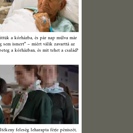
ittük a kórházba, és pár nap múlva már
 sem ismert” – miért válik zavarttá az
beteg a kórházban, és mit tehet a család?
ltékeny feleség leharapta férje péniszét,