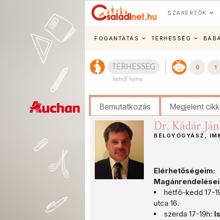
SZAKÉRTŐK
FOGANTATÁS
TERHESSÉG
BAB
0
1
Bemutatkozás
Megjelent cik
Dr. Kádár Ján
BELGYÓGYÁSZ, IM
Elérhetőségeim:
Magánrendeléseim
hétfő-kedd 17-1
utca 16.
szerda 17-19h:
I