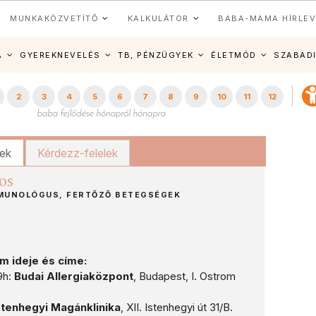
MUNKAKÖZVETÍTŐ
KALKULÁTOR
BABA-MAMA HÍRLEV
A
GYEREKNEVELÉS
TB, PÉNZÜGYEK
ÉLETMÓD
SZABAD
2
3
4
5
6
7
8
9
10
11
12
kek
Kérdezz-felelek
os
MUNOLÓGUS, FERTŐZŐ BETEGSÉGEK
 ideje és címe:
9h:
Budai Allergiaközpont
, Budapest, I. Ostrom
stenhegyi Magánklinika
, XII. Istenhegyi út 31/B.