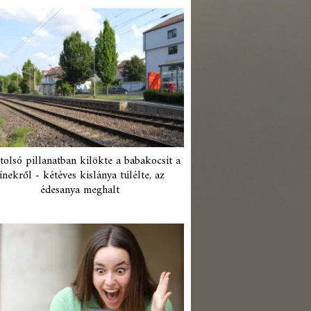
tolsó pillanatban kilökte a babakocsit a
ínekről - kétéves kislánya túlélte, az
édesanya meghalt