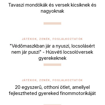
Tavaszi mondókák és versek kicsiknek és
nagyoknak
JÁTÉKOK, ZENÉK, FOGLALKOZTATÓK
"Védőmaszkban jár a nyuszi, locsolásért
nem jár puszi" - Húsvéti locsolóversek
gyerekeknek
JÁTÉKOK, ZENÉK, FOGLALKOZTATÓK
20 egyszerű, otthoni ötlet, amellyel
fejlesztheted gyereked finommotorikáját