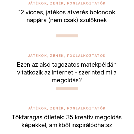
JÁTÉKOK, ZENÉK, FOGLALKOZTATÓK
12 vicces, játékos átverés bolondok
napjára (nem csak) szülőknek
JÁTÉKOK, ZENÉK, FOGLALKOZTATÓK
Ezen az alsó tagozatos matekpéldán
vitatkozik az internet - szerinted mi a
megoldás?
JÁTÉKOK, ZENÉK, FOGLALKOZTATÓK
Tökfaragás ötletek: 35 kreatív megoldás
képekkel, amikből inspirálódhatsz