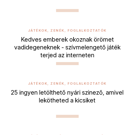
JÁTÉKOK, ZENÉK, FOGLALKOZTATÓK
Kedves emberek okoznak örömet
vadidegeneknek - szívmelengető játék
terjed az interneten
JÁTÉKOK, ZENÉK, FOGLALKOZTATÓK
25 ingyen letölthető nyári szinező, amivel
lekötheted a kicsiket