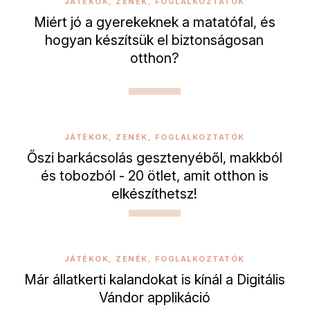
JÁTÉKOK, ZENÉK, FOGLALKOZTATÓK
Miért jó a gyerekeknek a matatófal, és
hogyan készítsük el biztonságosan
otthon?
JÁTÉKOK, ZENÉK, FOGLALKOZTATÓK
Őszi barkácsolás gesztenyéből, makkból
és tobozból - 20 ötlet, amit otthon is
elkészíthetsz!
JÁTÉKOK, ZENÉK, FOGLALKOZTATÓK
Már állatkerti kalandokat is kínál a Digitális
Vándor applikáció