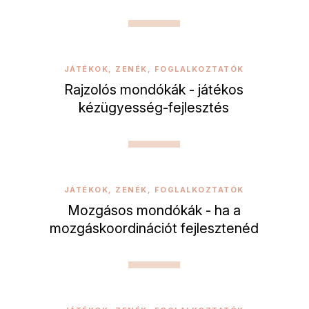
JÁTÉKOK, ZENÉK, FOGLALKOZTATÓK
Rajzolós mondókák - játékos
kézügyesség-fejlesztés
JÁTÉKOK, ZENÉK, FOGLALKOZTATÓK
Mozgásos mondókák - ha a
mozgáskoordinációt fejlesztenéd