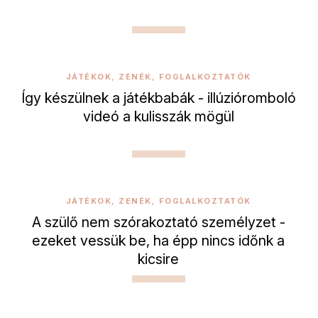
JÁTÉKOK, ZENÉK, FOGLALKOZTATÓK
Így készülnek a játékbabák - illúzióromboló
videó a kulisszák mögül
JÁTÉKOK, ZENÉK, FOGLALKOZTATÓK
A szülő nem szórakoztató személyzet -
ezeket vessük be, ha épp nincs időnk a
kicsire