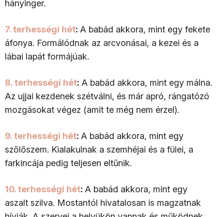
hányinger.
7. terhességi hét
:
A babád akkora, mint egy fekete
áfonya. Formálódnak az arcvonásai, a kezei és a
lábai lapát formájúak.
8. terhességi hét
:
A babád akkora, mint egy málna.
Az ujjai kezdenek szétválni, és már apró, rángatózó
mozgásokat végez (amit te még nem érzel).
9. terhességi hét
:
A babád akkora, mint egy
szőlőszem. Kialakulnak a szemhéjai és a fülei, a
farkincája pedig teljesen eltűnik.
10. terhességi hét
:
A babád akkora, mint egy
aszalt szilva. Mostantól hivatalosan is magzatnak
hívják. A szervei a helyükön vannak és működnek.