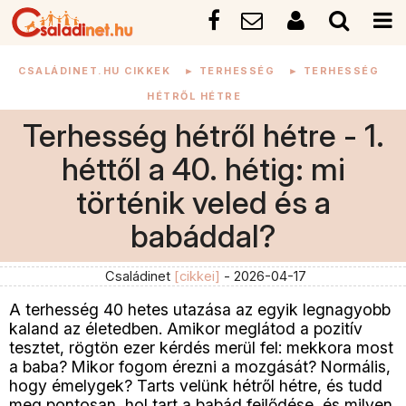
CSALÁDINET.HU CIKKEK
►
TERHESSÉG
►
TERHESSÉG
HÉTRŐL HÉTRE
Terhesség hétről hétre - 1.
héttől a 40. hétig: mi
történik veled és a
babáddal?
Családinet
[cikkei]
- 2026-04-17
A terhesség 40 hetes utazása az egyik legnagyobb
kaland az életedben. Amikor meglátod a pozitív
tesztet, rögtön ezer kérdés merül fel: mekkora most
a baba? Mikor fogom érezni a mozgását? Normális,
hogy émelygek? Tarts velünk hétről hétre, és tudd
meg pontosan, hol tart a babád fejlődése, és milyen