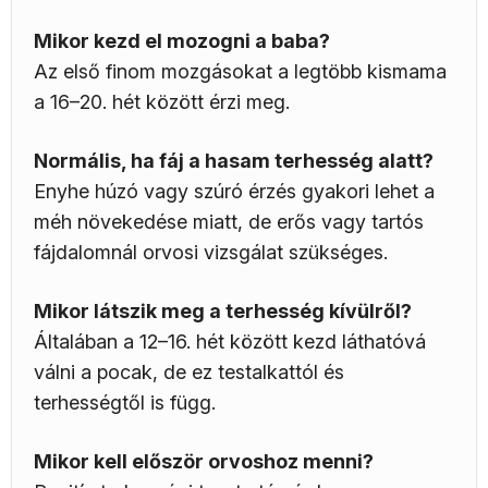
Mikor kezd el mozogni a baba?
Az első finom mozgásokat a legtöbb kismama
a 16–20. hét között érzi meg.
Normális, ha fáj a hasam terhesség alatt?
Enyhe húzó vagy szúró érzés gyakori lehet a
méh növekedése miatt, de erős vagy tartós
fájdalomnál orvosi vizsgálat szükséges.
Mikor látszik meg a terhesség kívülről?
Általában a 12–16. hét között kezd láthatóvá
válni a pocak, de ez testalkattól és
terhességtől is függ.
Mikor kell először orvoshoz menni?