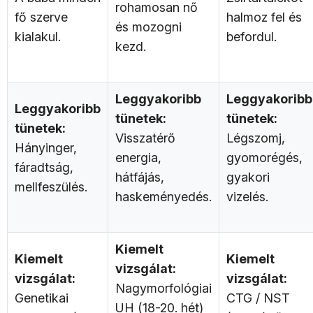
rohamosan nő
fő szerve
halmoz fel és
és mozogni
kialakul.
befordul.
kezd.
Leggyakoribb
Leggyakoribb
Leggyakoribb
tünetek:
tünetek:
tünetek:
Visszatérő
Légszomj,
Hányinger,
energia,
gyomorégés,
fáradtság,
hátfájás,
gyakori
mellfeszülés.
haskeményedés.
vizelés.
Kiemelt
Kiemelt
Kiemelt
vizsgálat:
vizsgálat:
vizsgálat:
Nagymorfológiai
Genetikai
CTG / NST
UH (18-20. hét)