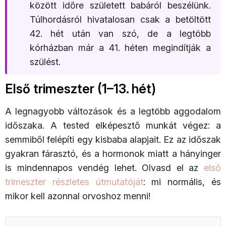
között időre született babáról beszélünk.
Túlhordásról hivatalosan csak a betöltött
42. hét után van szó, de a legtöbb
kórházban már a 41. héten megindítják a
szülést.
Első trimeszter (1–13. hét)
A legnagyobb változások és a legtöbb aggodalom
időszaka. A tested elképesztő munkát végez: a
semmiből felépíti egy kisbaba alapjait. Ez az időszak
gyakran fárasztó, és a hormonok miatt a hányinger
is mindennapos vendég lehet. Olvasd el az
első
trimeszter részletes útmutatóját
: mi normális, és
mikor kell azonnal orvoshoz menni!