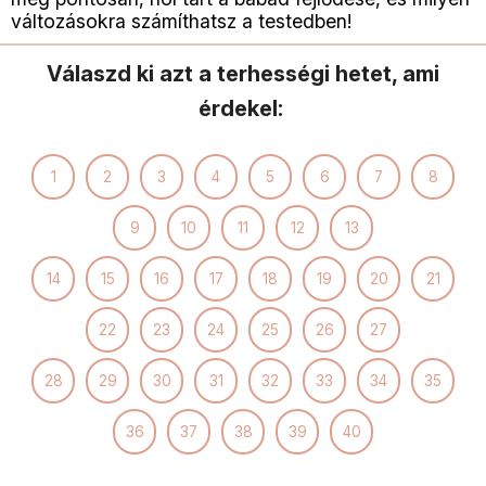
változásokra számíthatsz a testedben!
Válaszd ki azt a terhességi hetet, ami
érdekel:
1
2
3
4
5
6
7
8
9
10
11
12
13
14
15
16
17
18
19
20
21
22
23
24
25
26
27
28
29
30
31
32
33
34
35
36
37
38
39
40