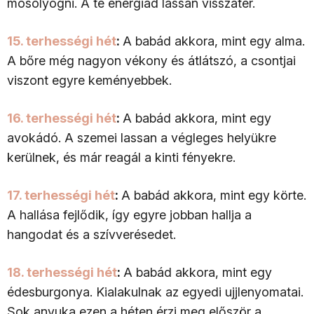
mosolyogni. A te energiád lassan visszatér.
15. terhességi hét
:
A babád akkora, mint egy alma.
A bőre még nagyon vékony és átlátszó, a csontjai
viszont egyre keményebbek.
16. terhességi hét
:
A babád akkora, mint egy
avokádó. A szemei lassan a végleges helyükre
kerülnek, és már reagál a kinti fényekre.
17. terhességi hét
:
A babád akkora, mint egy körte.
A hallása fejlődik, így egyre jobban hallja a
hangodat és a szívverésedet.
18. terhességi hét
:
A babád akkora, mint egy
édesburgonya. Kialakulnak az egyedi ujjlenyomatai.
Sok anyuka ezen a héten érzi meg először a