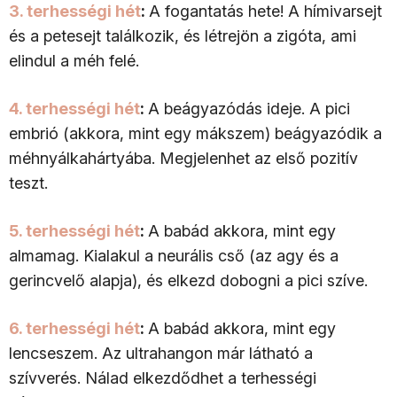
3. terhességi hét
:
A fogantatás hete! A hímivarsejt
és a petesejt találkozik, és létrejön a zigóta, ami
elindul a méh felé.
4. terhességi hét
:
A beágyazódás ideje. A pici
embrió (akkora, mint egy mákszem) beágyazódik a
méhnyálkahártyába. Megjelenhet az első pozitív
teszt.
5. terhességi hét
:
A babád akkora, mint egy
almamag. Kialakul a neurális cső (az agy és a
gerincvelő alapja), és elkezd dobogni a pici szíve.
6. terhességi hét
:
A babád akkora, mint egy
lencseszem. Az ultrahangon már látható a
szívverés. Nálad elkezdődhet a terhességi