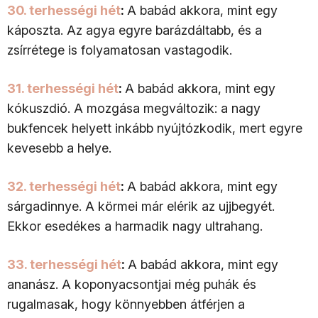
30. terhességi hét
:
A babád akkora, mint egy
káposzta. Az agya egyre barázdáltabb, és a
zsírrétege is folyamatosan vastagodik.
31. terhességi hét
:
A babád akkora, mint egy
kókuszdió. A mozgása megváltozik: a nagy
bukfencek helyett inkább nyújtózkodik, mert egyre
kevesebb a helye.
32. terhességi hét
:
A babád akkora, mint egy
sárgadinnye. A körmei már elérik az ujjbegyét.
Ekkor esedékes a harmadik nagy ultrahang.
33. terhességi hét
:
A babád akkora, mint egy
ananász. A koponyacsontjai még puhák és
rugalmasak, hogy könnyebben átférjen a