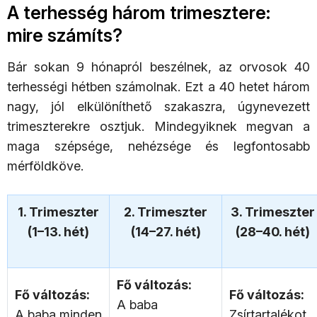
A terhesség három trimesztere:
mire számíts?
Bár sokan 9 hónapról beszélnek, az orvosok 40
terhességi hétben számolnak. Ezt a 40 hetet három
nagy, jól elkülöníthető szakaszra, úgynevezett
trimeszterekre osztjuk. Mindegyiknek megvan a
maga szépsége, nehézsége és legfontosabb
mérföldköve.
1. Trimeszter
2. Trimeszter
3. Trimeszter
(1–13. hét)
(14–27. hét)
(28–40. hét)
Fő változás:
Fő változás:
Fő változás:
A baba
A baba minden
Zsírtartalékot