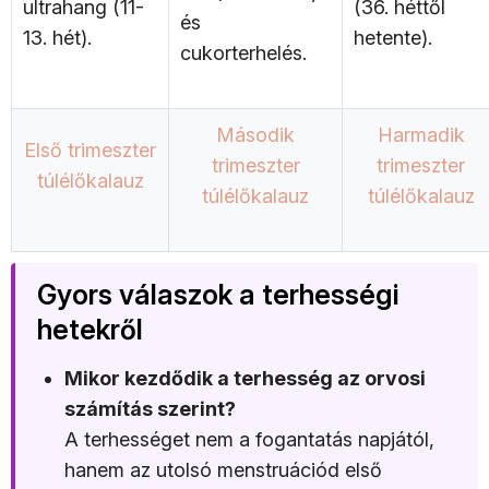
ultrahang (11-
(36. héttől
és
13. hét).
hetente).
cukorterhelés.
Második
Harmadik
Első trimeszter
trimeszter
trimeszter
túlélőkalauz
túlélőkalauz
túlélőkalauz
Gyors válaszok a terhességi
hetekről
Mikor kezdődik a terhesség az orvosi
számítás szerint?
A terhességet nem a fogantatás napjától,
hanem az utolsó menstruációd első