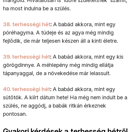
mángold. Hivatalosan is 'időre születettnek' számít,
ha most indulna be a szülés.
38. terhességi hét
:
A babád akkora, mint egy
póréhagyma. A tüdeje és az agya még mindig
fejlődik, de már teljesen készen áll a kinti életre.
39. terhességi hét
:
A babád akkora, mint egy kis
görögdinnye. A méhlepény még mindig ellátja
tápanyaggal, de a növekedése már lelassult.
40. terhességi hét
:
A babád akkora, mint egy
sütőtök. A kiírt dátum hete! Ha még nem indult be a
szülés, ne aggódj, a babák ritkán érkeznek
pontosan.
Gyakori kérdések a terhesség hétről