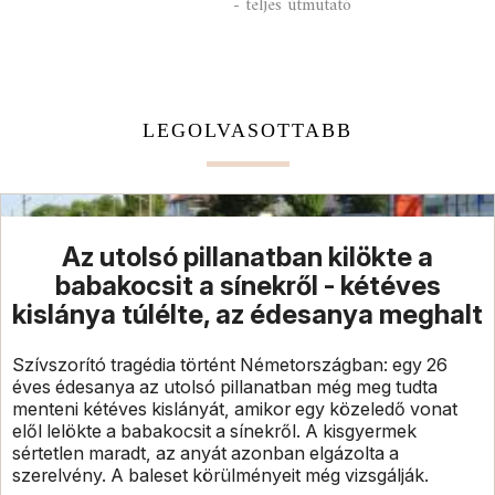
- teljes útmutató
LEGOLVASOTTABB
Az utolsó pillanatban kilökte a
babakocsit a sínekről - kétéves
kislánya túlélte, az édesanya meghalt
Szívszorító tragédia történt Németországban: egy 26
éves édesanya az utolsó pillanatban még meg tudta
menteni kétéves kislányát, amikor egy közeledő vonat
elől lelökte a babakocsit a sínekről. A kisgyermek
sértetlen maradt, az anyát azonban elgázolta a
szerelvény. A baleset körülményeit még vizsgálják.