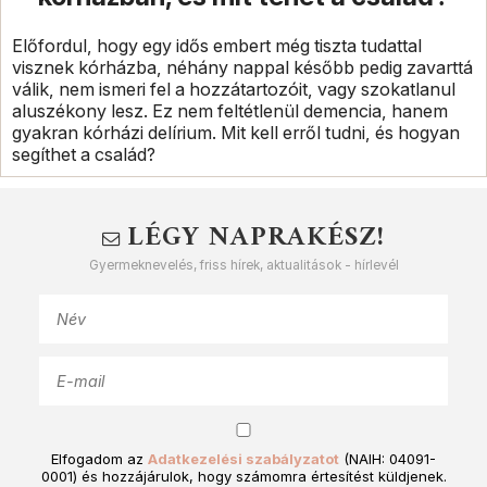
Előfordul, hogy egy idős embert még tiszta tudattal
visznek kórházba, néhány nappal később pedig zavarttá
válik, nem ismeri fel a hozzátartozóit, vagy szokatlanul
aluszékony lesz. Ez nem feltétlenül demencia, hanem
gyakran kórházi delírium. Mit kell erről tudni, és hogyan
segíthet a család?
LÉGY NAPRAKÉSZ!
Gyermeknevelés, friss hírek, aktualitások - hírlevél
Elfogadom az
Adatkezelési szabályzatot
(NAIH: 04091-
0001) és hozzájárulok, hogy számomra értesítést küldjenek.