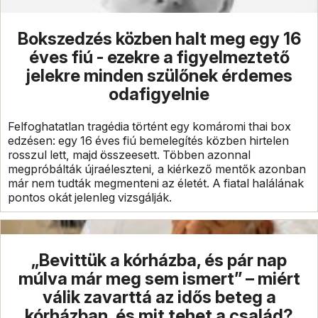
Bokszedzés közben halt meg egy 16
éves fiú - ezekre a figyelmeztető
jelekre minden szülőnek érdemes
odafigyelnie
Felfoghatatlan tragédia történt egy komáromi thai box
edzésen: egy 16 éves fiú bemelegítés közben hirtelen
rosszul lett, majd összeesett. Többen azonnal
megpróbálták újraéleszteni, a kiérkező mentők azonban
már nem tudták megmenteni az életét. A fiatal halálának
pontos okát jelenleg vizsgálják.
„Bevittük a kórházba, és pár nap
múlva már meg sem ismert” – miért
válik zavarttá az idős beteg a
kórházban, és mit tehet a család?