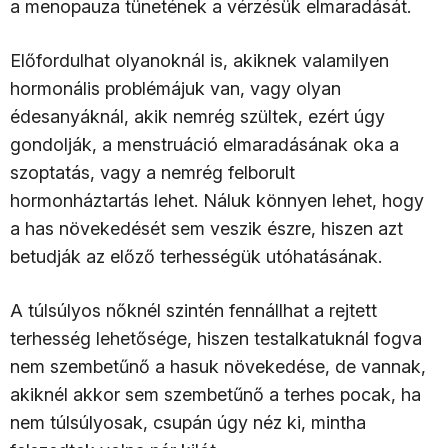
a menopauza tünetének a vérzésük elmaradását.
Előfordulhat olyanoknál is, akiknek valamilyen
hormonális problémájuk van, vagy olyan
édesanyáknál, akik nemrég szültek, ezért úgy
gondolják, a menstruáció elmaradásának oka a
szoptatás, vagy a nemrég felborult
hormonháztartás lehet. Náluk könnyen lehet, hogy
a has növekedését sem veszik észre, hiszen azt
betudják az előző terhességük utóhatásának.
A túlsúlyos nőknél szintén fennállhat a rejtett
terhesség lehetősége, hiszen testalkatuknál fogva
nem szembetűnő a hasuk növekedése, de vannak,
akiknél akkor sem szembetűnő a terhes pocak, ha
nem túlsúlyosak, csupán úgy néz ki, mintha