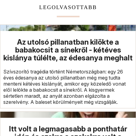
LEGOLVASOTTABB
Az utolsó pillanatban kilökte a
babakocsit a sínekről - kétéves
kislánya túlélte, az édesanya meghalt
Szívszorító tragédia történt Németországban: egy 26
éves édesanya az utolsó pillanatban még meg tudta
menteni kétéves kislányát, amikor egy közeledő vonat
elől lelökte a babakocsit a sínekről. A kisgyermek
sértetlen maradt, az anyát azonban elgázolta a
szerelvény. A baleset körülményeit még vizsgálják.
Itt volt a legmagasabb a ponthatár