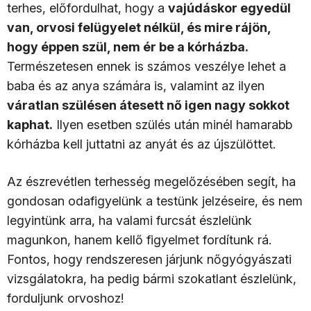
terhes, előfordulhat, hogy a
vajúdáskor egyedül
van, orvosi felügyelet nélkül, és mire rájön,
hogy éppen szül, nem ér be a kórházba.
Természetesen ennek is számos veszélye lehet a
baba és az anya számára is, valamint az ilyen
váratlan szülésen átesett nő igen nagy sokkot
kaphat.
Ilyen esetben szülés után minél hamarabb
kórházba kell juttatni az anyát és az újszülöttet.
Az észrevétlen terhesség megelőzésében segít, ha
gondosan odafigyelünk a testünk jelzéseire, és nem
legyintünk arra, ha valami furcsát észlelünk
magunkon, hanem kellő figyelmet fordítunk rá.
Fontos, hogy rendszeresen járjunk nőgyógyászati
vizsgálatokra, ha pedig bármi szokatlant észlelünk,
forduljunk orvoshoz!