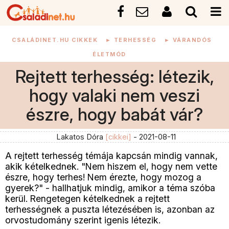
CSALÁDINET.HU CIKKEK
►
TERHESSÉG
►
VÁRANDÓS
ÉLETMÓD
Rejtett terhesség: létezik,
hogy valaki nem veszi
észre, hogy babát vár?
Lakatos Dóra
[cikkei]
- 2021-08-11
A rejtett terhesség témája kapcsán mindig vannak,
akik kételkednek. "Nem hiszem el, hogy nem vette
észre, hogy terhes! Nem érezte, hogy mozog a
gyerek?" - hallhatjuk mindig, amikor a téma szóba
kerül. Rengetegen kételkednek a rejtett
terhességnek a puszta létezésében is, azonban az
orvostudomány szerint igenis létezik.