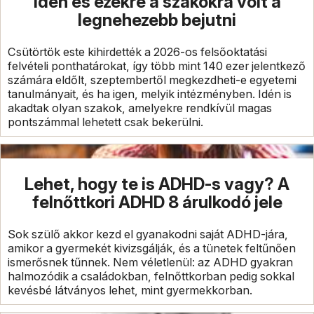
idén és ezekre a szakokra volt a
legnehezebb bejutni
Csütörtök este kihirdették a 2026-os felsőoktatási
felvételi ponthatárokat, így több mint 140 ezer jelentkező
számára eldőlt, szeptembertől megkezdheti-e egyetemi
tanulmányait, és ha igen, melyik intézményben. Idén is
akadtak olyan szakok, amelyekre rendkívül magas
pontszámmal lehetett csak bekerülni.
Lehet, hogy te is ADHD-s vagy? A
felnőttkori ADHD 8 árulkodó jele
Sok szülő akkor kezd el gyanakodni saját ADHD-jára,
amikor a gyermekét kivizsgálják, és a tünetek feltűnően
ismerősnek tűnnek. Nem véletlenül: az ADHD gyakran
halmozódik a családokban, felnőttkorban pedig sokkal
kevésbé látványos lehet, mint gyermekkorban.