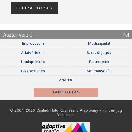
Asztali verzió
Fel
Impresszum
Médiaajánlat
Adatvédelem
Szerzõi jogok
Honlaptérkép
Partnereink
Cikkbeküldés
Adományozás
Adó 1%
TÁMOGATÁS
© 2004-2026 Családi Háló Közhasznú Alapítvány - minden jog
fenntartva.