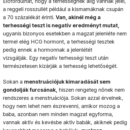
Előfordulhat, hogy a terhességnek alig vannak jelei,
a reggeli rosszullét például a kismamáknak csupán
a 70 százalékát érinti.
Van, akinél még a
terhességi teszt is negatív eredményt mutat,
ugyanis bizonyos esetekben a magzat jelenléte nem
termel elég HCG hormont, a terhességi tesztek
pedig ennek a hormonnak a jelenlétét
vizsgálják. Egy negatív terhességi teszt után
természetesen kizárják a terhesség lehetőségét.
Sokan a
menstruációjuk kimaradását sem
gondolják furcsának,
hiszen rengeteg nőnek nem
rendszeres a menstruációja. Sokan azzal érvelnek,
hogy nem lehet nem észrevenni, amikor mozog a
baba, azonban nem minden magzat egyforma,
vannak aktív és kevésbe aktív babák, akiknek pedig