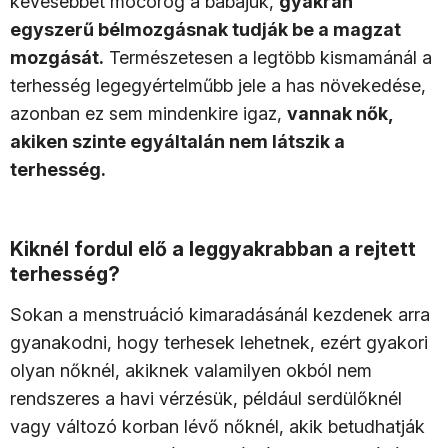
kevesebbet mocorog a babájuk,
gyakran
egyszerű bélmozgásnak tudják be a magzat
mozgását.
Természetesen a legtöbb kismamánál a
terhesség legegyértelműbb jele a has növekedése,
azonban ez sem mindenkire igaz,
vannak nők,
akiken szinte egyáltalán nem látszik a
terhesség.
Kiknél fordul elő a leggyakrabban a rejtett
terhesség?
Sokan a menstruáció kimaradásánál kezdenek arra
gyanakodni, hogy terhesek lehetnek, ezért gyakori
olyan nőknél, akiknek valamilyen okból nem
rendszeres a havi vérzésük, például serdülőknél
vagy változó korban lévő nőknél, akik betudhatják