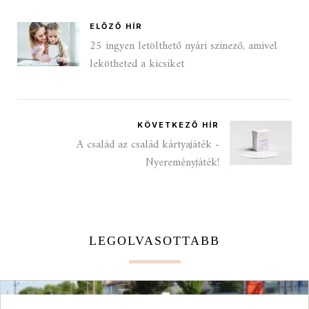
ELŐZŐ HÍR
25 ingyen letölthető nyári szinező, amivel
lekötheted a kicsiket
KÖVETKEZŐ HÍR
A család az család kártyajáték -
Nyereményjáték!
LEGOLVASOTTABB