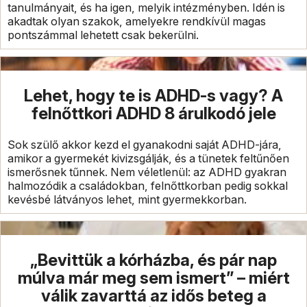
tanulmányait, és ha igen, melyik intézményben. Idén is
akadtak olyan szakok, amelyekre rendkívül magas
pontszámmal lehetett csak bekerülni.
Lehet, hogy te is ADHD-s vagy? A
felnőttkori ADHD 8 árulkodó jele
Sok szülő akkor kezd el gyanakodni saját ADHD-jára,
amikor a gyermekét kivizsgálják, és a tünetek feltűnően
ismerősnek tűnnek. Nem véletlenül: az ADHD gyakran
halmozódik a családokban, felnőttkorban pedig sokkal
kevésbé látványos lehet, mint gyermekkorban.
„Bevittük a kórházba, és pár nap
múlva már meg sem ismert” – miért
válik zavarttá az idős beteg a