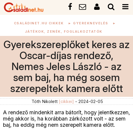
CSALÁDINET.HU CIKKEK
►
GYEREKNEVELÉS
►
JÁTÉKOK, ZENÉK, FOGLALKOZTATÓK
Gyerekszereplőket keres az
Oscar-díjas rendező,
Nemes Jeles László - az
sem baj, ha még sosem
szerepeltek kamera előtt
Tóth Nikolett
[cikkei]
- 2024-02-05
A rendező mindenkit arra bátorít, hogy jelentkezzen,
még akkor is, ha korábban zárkózott volt - az sem
baj, ha eddig még nem szerepelt kamera előtt.