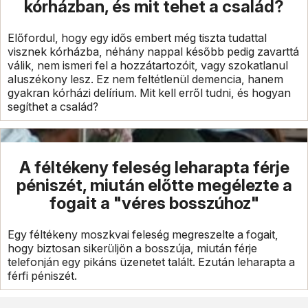
kórházban, és mit tehet a család?
Előfordul, hogy egy idős embert még tiszta tudattal
visznek kórházba, néhány nappal később pedig zavarttá
válik, nem ismeri fel a hozzátartozóit, vagy szokatlanul
aluszékony lesz. Ez nem feltétlenül demencia, hanem
gyakran kórházi delírium. Mit kell erről tudni, és hogyan
segíthet a család?
A féltékeny feleség leharapta férje
péniszét, miután előtte megélezte a
fogait a "véres bosszúhoz"
Egy féltékeny moszkvai feleség megreszelte a fogait,
hogy biztosan sikerüljön a bosszúja, miután férje
telefonján egy pikáns üzenetet talált. Ezután leharapta a
férfi péniszét.