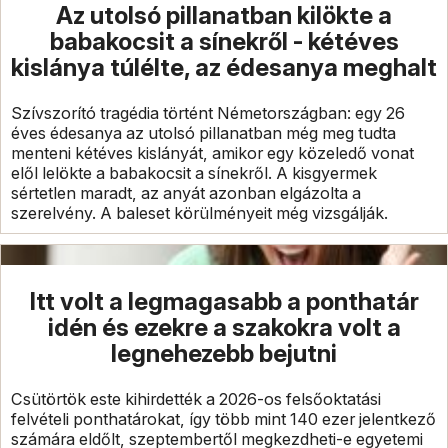
Az utolsó pillanatban kilökte a
babakocsit a sínekről - kétéves
kislánya túlélte, az édesanya meghalt
Szívszorító tragédia történt Németországban: egy 26
éves édesanya az utolsó pillanatban még meg tudta
menteni kétéves kislányát, amikor egy közeledő vonat
elől lelökte a babakocsit a sínekről. A kisgyermek
sértetlen maradt, az anyát azonban elgázolta a
szerelvény. A baleset körülményeit még vizsgálják.
Itt volt a legmagasabb a ponthatár
idén és ezekre a szakokra volt a
legnehezebb bejutni
Csütörtök este kihirdették a 2026-os felsőoktatási
felvételi ponthatárokat, így több mint 140 ezer jelentkező
számára eldőlt, szeptembertől megkezdheti-e egyetemi