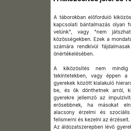
A táborokban előforduló kiközös
kapcsolati bántalmazás olyan f
velünk", vagy "nem játszha
közösségekben. Ezek a mondato
számára rendkívül fájdalmasa
önértékelésében.
A kiközösítés nem mindig 
tekintetekben, vagy éppen a
gyerekek között kialakuló hiera
be, és ők dönthetnek arról, 
gyerekre jellemző az impulzivi
erősebbnek, ha másokat elny
alacsony érzelmi és szociáli
felismerni és kezelni az érzéseit.
Az áldozatszerepben lévő gyerekr