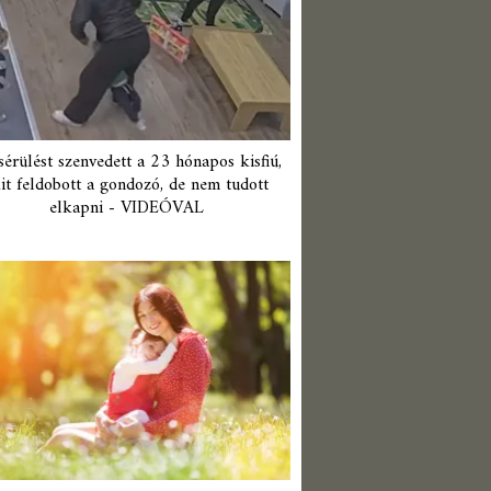
érülést szenvedett a 23 hónapos kisfiú,
it feldobott a gondozó, de nem tudott
elkapni - VIDEÓVAL