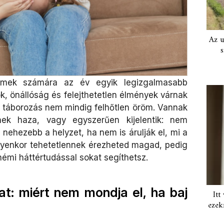
Az u
s
rmek számára az év egyik legizgalmasabb
k, önállóság és felejthetetlen élmények várnak
 a táborozás nem mindig felhőtlen öröm. Vannak
nek haza, vagy egyszerűen kijelentik: nem
nehezebb a helyzet, ha nem is árulják el, mi a
ilyenkor tehetetlennek érezheted magad, pedig
émi háttértudással sokat segíthetsz.
at: miért nem mondja el, ha baj
Itt
ezek