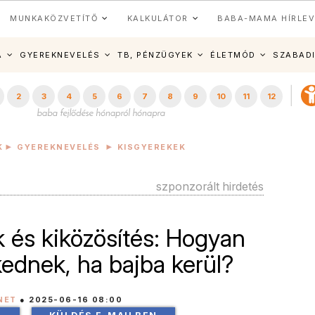
MUNKAKÖZVETÍTŐ
KALKULÁTOR
BABA-MAMA HÍRLEV
A
GYEREKNEVELÉS
TB, PÉNZÜGYEK
ÉLETMÓD
SZABAD
2
3
4
5
6
7
8
9
10
11
12
K
GYEREKNEVELÉS
KISGYEREKEK
szponzorált hirdetés
 és kiközösítés: Hogyan
ednek, ha bajba kerül?
NET
●
2025-06-16 08:00