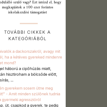
edülálló szülő vagy? Ezt intézd el, hogy
megkapjátok a 100 ezer forintos
iskolakezdési támogatást
TOVÁBBI CIKKEK A
KATEGÓRIÁBÓL
ivalók a dackorszakról, avagy mit
él, ha a kétéves gyereked mindenre
et mond?
el háború a cipőhúzás miatt,
tán hisztiroham a bölcsőde előtt,
sírás, ...
én gyerekem sosem ütne meg
it!" - Amit minden szülőnek tudnia
 a gyermeki agresszióról
p, üt, csapkod a gyerek, te pedig