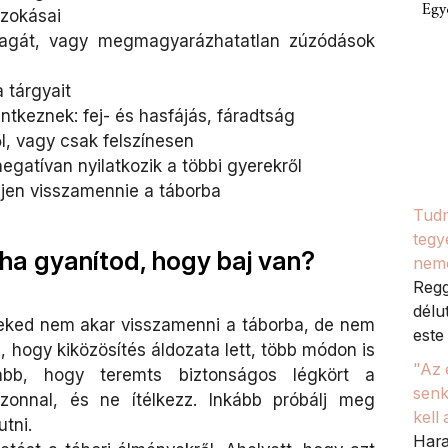
Egy
szokásai
 magát, vagy megmagyarázhatatlan zúzódások
a tárgyait
ntkeznek: fej- és hasfájás, fáradtság
l, vagy csak felszínesen
gatívan nyilatkozik a többi gyerekről
ljen visszamennie a táborba
Tudn
tegy
 ha gyanítod, hogy baj van?
nem
Regg
délu
eked nem akar visszamenni a táborba, de nem
este 
, hogy kiközösítés áldozata lett, több módon is
"Az 
sabb, hogy teremts biztonságos légkört a
senk
zonnal, és ne ítélkezz. Inkább próbálj meg
kell
tni.
Hara