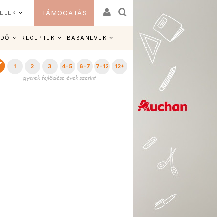
ELEK
TÁMOGATÁS
IDŐ
RECEPTEK
BABANEVEK
1
2
3
4-5
6-7
7-12
12+