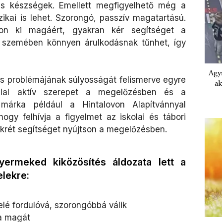
lis készségek. Emellett megfigyelhető még a
zikai is lehet. Szorongó, passzív magatartású.
jon ki magáért, gyakran kér segítséget a
ek szemében könnyen árulkodásnak tűnhet, így
Agys
s problémájának súlyosságát felismerve egyre
ak
llal aktív szerepet a megelőzésben és a
márka például a Hintalovon Alapítvánnyal
gy felhívja a figyelmet az iskolai és tábori
krét segítséget nyújtson a megelőzésben.
ermeked kiközösítés áldozata lett a
elekre:
elé fordulóvá, szorongóbbá válik
ja magát