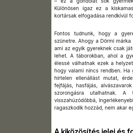
– ez a gondolat sok gyermeket
Különösen igaz ez a kiskamas
kortársak elfogadása rendkívül f
Fontos tudnunk, hogy a gyer
szünetre. Ahogy a Dörmi márka "
ami az egyik gyereknek csak já
lehet. A táborokban, ahol a g
élessé válhatnak ezek a helyzete
hogy valami nincs rendben. Ha 
hirtelen ellenállást mutat, é
fejfájás, hasfájás, alvászavar
szorongásra utalhatnak. A 
visszahúzódóbbá, ingerlékenyebb
ragaszkodik hozzád, nem akar e
A kiközösítés jelei és 