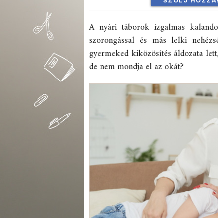
SZÓLJ HOZZÁ
A nyári táborok izgalmas kalando
szorongással és más lelki nehézs
gyermeked kiközösítés áldozata lett,
de nem mondja el az okát?