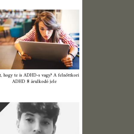
t, hogy te is ADHD-s vagy? A felnőttkori
ADHD 8 árulkodó jele