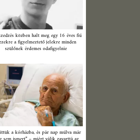
zedzés közben halt meg egy 16 éves fiú
ezekre a figyelmeztető jelekre minden
szülőnek érdemes odafigyelnie
ittük a kórházba, és pár nap múlva már
 sem ismert” – miért válik zavarttá az