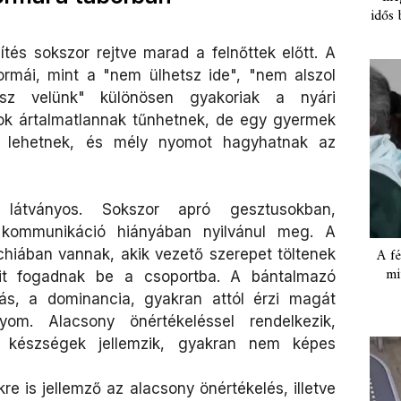
idős 
ítés sokszor rejtve marad a felnőttek előtt. A
ormái, mint a "nem ülhetsz ide", "nem alszol
tsz velünk" különösen gyakoriak a nyári
k ártalmatlannak tűnhetnek, de egy gyermek
k lehetnek, és mély nyomot hagyhatnak az
látványos. Sokszor apró gesztusokban,
 kommunikáció hiányában nyilvánul meg. A
A fé
rchiában vannak, akik vezető szerepet töltenek
mi
kit fogadnak be a csoportba. A bántalmazó
tás, a dominancia, gyakran attól érzi magát
om. Alacsony önértékeléssel rendelkezik,
s készségek jellemzik, gyakran nem képes
e is jellemző az alacsony önértékelés, illetve