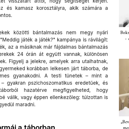
 visszatart attól, hogy segítséget kérjen.
z és kamasz korosztályra, akik számára a
ontos.
Boks
ekek közötti bántalmazás nem megy nyári
- 
Meddig játék a játék?" kampánya is rávilágít:
ték, az a másiknak már fájdalmas bántalmazás
yerekek 24 órán át együtt vannak, különösen
k. Figyelj a jelekre, amelyek arra utalhatnak,
gyermeked korábban lelkesen járt táborba, de
rdemes gyanakodni. A testi tünetek – mint a
ok – gyakran pszichoszomatikus eredetűek, és
táborból hazatérve megfigyelheted, hogy
é válik, vagy éppen ellenkezőleg: túlzottan is
gyedül maradni.
„Bev
formái a táborban
meg