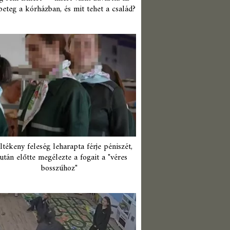
beteg a kórházban, és mit tehet a család?
ltékeny feleség leharapta férje péniszét,
után előtte megélezte a fogait a "véres
bosszúhoz"