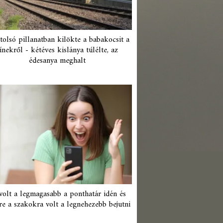
tolsó pillanatban kilökte a babakocsit a
ínekről - kétéves kislánya túlélte, az
édesanya meghalt
 volt a legmagasabb a ponthatár idén és
re a szakokra volt a legnehezebb bejutni