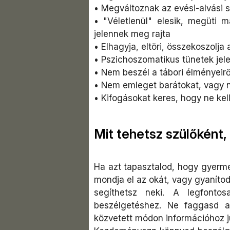
•
Megváltoznak az evési-alvási 
•
"Véletlenül" elesik, megüti
jelennek meg rajta
•
Elhagyja, eltöri, összekoszolja 
•
Pszichoszomatikus tünetek jele
•
Nem beszél a tábori élményeirő
•
Nem emleget barátokat, vagy ne
•
Kifogásokat keres, hogy ne kel
Mit tehetsz szülőként,
Ha azt tapasztalod, hogy gyerm
mondja el az okát, vagy gyanítod
segíthetsz neki. A legfonto
beszélgetéshez. Ne faggasd a
közvetett módon információhoz ju