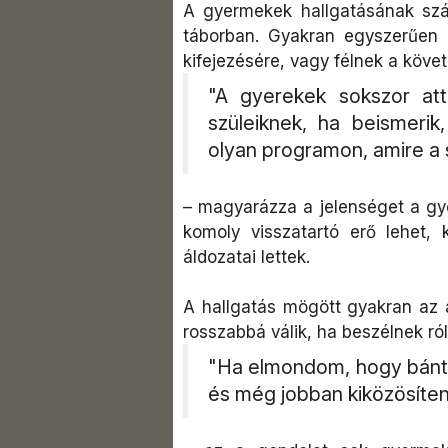
A gyermekek hallgatásának szá
táborban. Gyakran egyszerűen 
kifejezésére, vagy félnek a köve
"A gyerekek sokszor att
szüleiknek, ha beismeri
olyan programon, amire a 
– magyarázza a jelenséget a gye
komoly visszatartó erő lehet,
áldozatai lettek.
A hallgatás mögött gyakran az 
rosszabbá válik, ha beszélnek ról
"Ha elmondom, hogy bánta
és még jobban kiközösíte