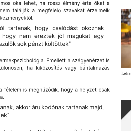
mos oka lehet, ha rossz élmény érte őket a
nem találják a megfelelő szavakat érzelmeik
tkezményektől.
ól tartanak, hogy csalódást okoznak
k, hogy nem érezték jól magukat egy
szülők sok pénzt költöttek"
rmekpszichológia. Emellett a szégyenérzet is
 különösen, ha kiközösítés vagy bántalmazás
Lehe
a félelem is meghúzódik, hogy a helyzet csak
a.
nak, akkor árulkodónak tartanak majd,
nek"