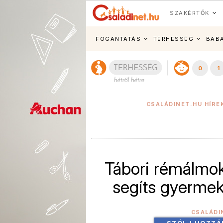
SZAKÉRTŐK
FOGANTATÁS
TERHESSÉG
BAB
0
1
CSALÁDINET.HU HÍRE
Tábori rémálmok
segíts gyermek
CSALÁDI