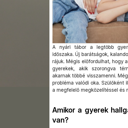
A nyári tábor a legtöbb gye
időszaka. Új barátságok, kalando
rájuk. Mégis előfordulhat, hogy
gyerekek, akik szorongva tér
akarnak többé visszamenni. Még 
probléma valódi oka. Szülőként 
a megfelelő megközelítéssel és n
Amikor a gyerek hallg
van?