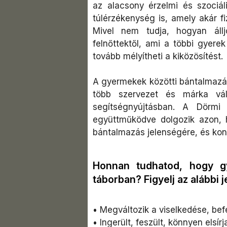
az alacsony érzelmi és szociá
túlérzékenység is, amely akár fi
Mivel nem tudja, hogyan áll
felnőttektől, ami a többi gyer
tovább mélyítheti a kiközösítést.
A gyermekek közötti bántalmazá
több szervezet és márka vá
segítségnyújtásban. A Dörmi 
együttműködve dolgozik azon, ho
bántalmazás jelenségére, és kon
Honnan tudhatod, hogy gy
táborban? Figyelj az alábbi j
•
Megváltozik a viselkedése, bef
•
Ingerült, feszült, könnyen elsír