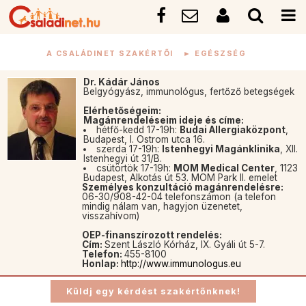
A CSALÁDINET SZAKÉRTŐI
►
EGÉSZSÉG
Dr. Kádár János
Belgyógyász, immunológus, fertőző betegségek
Elérhetőségeim:
Magánrendeléseim ideje és címe:
hétfő-kedd 17-19h:
Budai Allergiaközpont
,
Budapest, I. Ostrom utca 16.
szerda 17-19h:
Istenhegyi Magánklinika
, XII.
Istenhegyi út 31/B.
csütörtök 17-19h:
MOM Medical Center
, 1123
Budapest, Alkotás út 53. MOM Park II. emelet
Személyes konzultáció magánrendelésre:
06-30/908-42-04 telefonszámon (a telefon
mindig nálam van, hagyjon üzenetet,
visszahívom)
OEP-finanszírozott rendelés:
Cím:
Szent László Kórház, IX. Gyáli út 5-7.
Telefon:
455-8100
Honlap:
http://www.immunologus.eu