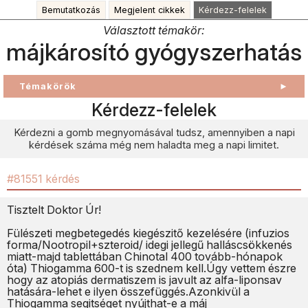
Bemutatkozás
Megjelent cikkek
Kérdezz-felelek
Választott témakör:
májkárosító gyógyszerhatás
Témakörök
►
Kérdezz-felelek
Kérdezni a gomb megnyomásával tudsz, amennyiben a napi
kérdések száma még nem haladta meg a napi limitet.
#81551 kérdés
Tisztelt Doktor Úr!
Fülészeti megbetegedés kiegészitő kezelésére (infuzios
forma/Nootropil+szteroid/ idegi jellegű halláscsökkenés
miatt-majd tablettában Chinotal 400 tovább-hónapok
óta) Thiogamma 600-t is szednem kell.Úgy vettem észre
hogy az atopiás dermatiszem is javult az alfa-liponsav
hatására-lehet e ilyen összefüggés.Azonkivül a
Thiogamma segitséget nyújthat-e a máj