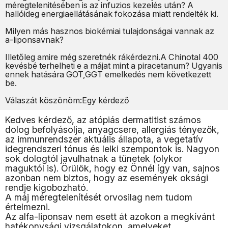
méregtelenitésében is az infuzios kezelés után? A
hallóideg energiaellátásának fokozása miatt rendelték ki.
Milyen más hasznos biokémiai tulajdonságai vannak az
a-liponsavnak?
Illetőleg amire még szeretnék rákérdezni.A Chinotal 400
kevésbé terhelheti e a májat mint a piracetanum? Ugyanis
ennek hatására GOT,GGT emelkedés nem következett
be.
Válaszát köszönöm:Egy kérdező
Kedves kérdező, az atópiás dermatitist számos
dolog befolyásolja, anyagcsere, allergiás tényezők,
az immunrendszer aktuális állapota, a vegetatív
idegrendszeri tónus és lelki szempontok is. Nagyon
sok dologtól javulhatnak a tünetek (olykor
maguktól is). Örülök, hogy ez Önnél így van, sajnos
azonban nem biztos, hogy az események oksági
rendje kigobozható.
A máj méregtelenítését orvosilag nem tudom
értelmezni.
Az alfa-liponsav nem esett át azokon a megkívánt
hatékonysági vizsgálatokon, amelyeket