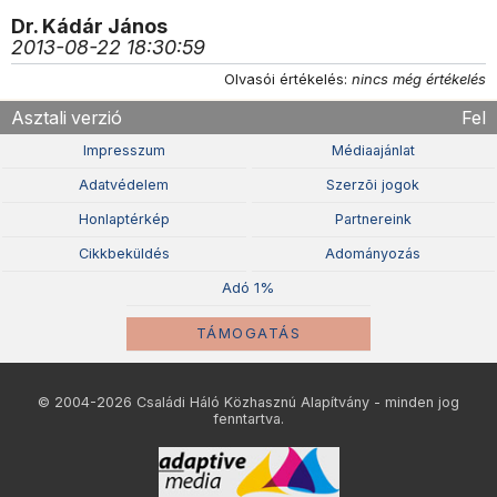
Dr. Kádár János
2013-08-22 18:30:59
Olvasói értékelés:
nincs még értékelés
Asztali verzió
Fel
Impresszum
Médiaajánlat
Adatvédelem
Szerzõi jogok
Honlaptérkép
Partnereink
Cikkbeküldés
Adományozás
Adó 1%
TÁMOGATÁS
© 2004-2026 Családi Háló Közhasznú Alapítvány - minden jog
fenntartva.