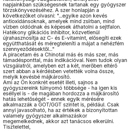
napjainkban szükségesnek tartanak egy gyógyszer
törzskönyvezéséhez. A szer honlapján a
következőket olvasni: "...egyike azon kevés
antioxidánsoknak, amelyek mind zsírban, mind
vízben oldódnak és képesek áthatolni a sejtfalon.
Hatékony glikációs inhibitor, közvetlenül
újrahasznosítja az C- és E-vitamint, elősegíti ezek
együtthatását és méregteleníti a májat a nehézfém
szennyeződésektől..."
A piracetam és a Chinotal más és más szer, más
támadésponttal, más indikációval. Nem tudok olyan
vizsgálatról, amelyben ezt a két, merőben eltérő
szert abban a kérdésben vetették volna össze,
melyik kevésbé májkárosító.
Ami az Ön konkrét esetét illeti, sajnos a
gyógyszereink túlnyomó többsége - ha igen kis
eséllyel is - de magában hordozza a májkárosító
hatás lehetőségét - ennek egyik mérésére
alkalmazzák a GOT/GGT szintet is, például. Csak
annyi javasolható, ha az értékek a bizonyítottan
valamely gyógyszer alkalmazáskor
megemelkednek, akkor azt tanácsos elkerülni.
Tisztelettel,