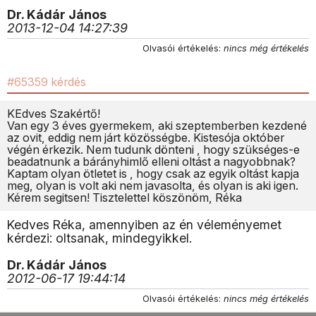
Dr. Kádár János
2013-12-04 14:27:39
Olvasói értékelés:
nincs még értékelés
#65359 kérdés
KEdves Szakértő!
Van egy 3 éves gyermekem, aki szeptemberben kezdené
az ovit, eddig nem járt közösségbe. Kistesója október
végén érkezik. Nem tudunk dönteni , hogy szükséges-e
beadatnunk a bárányhimlő elleni oltást a nagyobbnak?
Kaptam olyan ötletet is , hogy csak az egyik oltást kapja
meg, olyan is volt aki nem javasolta, és olyan is aki igen.
Kérem segitsen! Tisztelettel köszönöm, Réka
Kedves Réka, amennyiben az én véleményemet
kérdezi: oltsanak, mindegyikkel.
Dr. Kádár János
2012-06-17 19:44:14
Olvasói értékelés:
nincs még értékelés