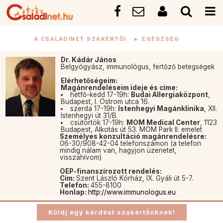
A CSALÁDINET SZAKÉRTŐI
►
EGÉSZSÉG
Dr. Kádár János
Belgyógyász, immunológus, fertőző betegségek
Elérhetőségeim:
Magánrendeléseim ideje és címe:
hétfő-kedd 17-19h:
Budai Allergiaközpont
,
Budapest, I. Ostrom utca 16.
szerda 17-19h:
Istenhegyi Magánklinika
, XII.
Istenhegyi út 31/B.
csütörtök 17-19h:
MOM Medical Center
, 1123
Budapest, Alkotás út 53. MOM Park II. emelet
Személyes konzultáció magánrendelésre:
06-30/908-42-04 telefonszámon (a telefon
mindig nálam van, hagyjon üzenetet,
visszahívom)
OEP-finanszírozott rendelés:
Cím:
Szent László Kórház, IX. Gyáli út 5-7.
Telefon:
455-8100
Honlap:
http://www.immunologus.eu