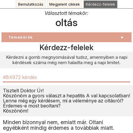
Bemutatkozás
Megjelent cikkek
Kérdezz-felelek
Választott témakör:
oltás
Témakörök
►
Kérdezz-felelek
Kérdezni a gomb megnyomásával tudsz, amennyiben a napi
kérdések száma még nem haladta meg a napi limitet.
#84972 kérdés
Tisztelt Doktor Úr!
Köszönöm a gyors választ a hepatitis A val kapcsolatban!
Lenne még egy kérdésem, mi a véleménye az oltásról?
Érdemes-e most beoltani?
Köszönöm!
Minden bizonnyal nem, emiatt már. Oltani
egyébként mindig érdemes a továbbiak miatt.