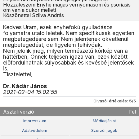
Hozzateszem Enyhe magas vernyomasom és psoriasis
om van a cukor mellett
Köszönettel Szilva András
Kedves Uram, ezek enyhefokú gyulladásos
folyamatra utaló leletek. Nem specifikusak egyetlen
megbetegedésre sem. Nem jelentenek okvetlenül
megbetegedést, de figyelem felhívóak.
Nem jelölik meg, milyen természetű kórkép van a
háttérben, Önnek teljesen igaza van, ezek között
előfordulhatnak súlyosabbak és kevésbé jelentősek
is.
Tisztelettel,
Dr. Kádár János
2021-02-04 15:02:55
Olvasói értékelés:
5
/5
Asztali verzió
Fel
Impresszum
Médiaajánlat
Adatvédelem
Szerzõi jogok