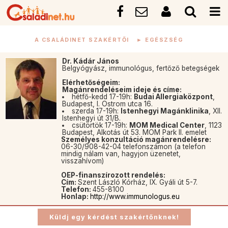
A CSALÁDINET SZAKÉRTŐI
►
EGÉSZSÉG
Dr. Kádár János
Belgyógyász, immunológus, fertőző betegségek
Elérhetőségeim:
Magánrendeléseim ideje és címe:
hétfő-kedd 17-19h:
Budai Allergiaközpont
,
Budapest, I. Ostrom utca 16.
szerda 17-19h:
Istenhegyi Magánklinika
, XII.
Istenhegyi út 31/B.
csütörtök 17-19h:
MOM Medical Center
, 1123
Budapest, Alkotás út 53. MOM Park II. emelet
Személyes konzultáció magánrendelésre:
06-30/908-42-04 telefonszámon (a telefon
mindig nálam van, hagyjon üzenetet,
visszahívom)
OEP-finanszírozott rendelés:
Cím:
Szent László Kórház, IX. Gyáli út 5-7.
Telefon:
455-8100
Honlap:
http://www.immunologus.eu