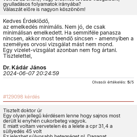
gyulladásos folyamatok irányába?
Válaszát előre is nagyon köszönöm!
Kedves Érdeklődő,
az emelkedés minimális. Nem jó, de csak
minimálisan emelkedett. Ha semmiféle panasza
nincsen, akkor most teendő sincsen - amennyiben a
személyes orvosi vizsgálat mást nem mond.
Egy vizelet-vizsgálat azonban nem fog ártani.
Tisztelettel,
Dr. Kádár János
2024-06-07 20:24:59
Olvasói értékelés:
5
/5
#129098 kérdés
Tisztelt doktor úr
Egy olyan jellegű kérdésem lenne hogy sajnos most
derült ki enyhén cukorbeteg vagyok.
E miatt voltam vervetelen és a lelete a cpr 31,4 a
süllyedés 45 volt
Ez jelezhet súlyosabb betegséget pl. Daganat