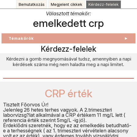
Bemutatkozás
Megjelent cikkek
Kérdezz-felelek
Választott témakör:
emelkedett crp
Témakörök
►
Kérdezz-felelek
Kérdezni a gomb megnyomásával tudsz, amennyiben a napi
kérdések száma még nem haladta meg a napi limitet.
CRP érték
Tisztelt Főorvos Úr!
Jelenleg 26 hetes terhes vagyok. A 2.trimeszteri
laborvizsg?lat alkalmával a CRP értékem 11 mg/L lett (
referencia érték szerint 5mg/L -ig jó).
Érdeklődni szeretnék, hogy ez az emelkedés betudható-
e a terhességnek ( az 1. trimeszteri vérvételen alacsony
volt ez az érték), vagy érdemes tovább vizsgálódni,