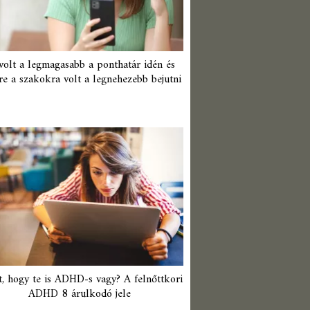
 volt a legmagasabb a ponthatár idén és
re a szakokra volt a legnehezebb bejutni
t, hogy te is ADHD-s vagy? A felnőttkori
ADHD 8 árulkodó jele