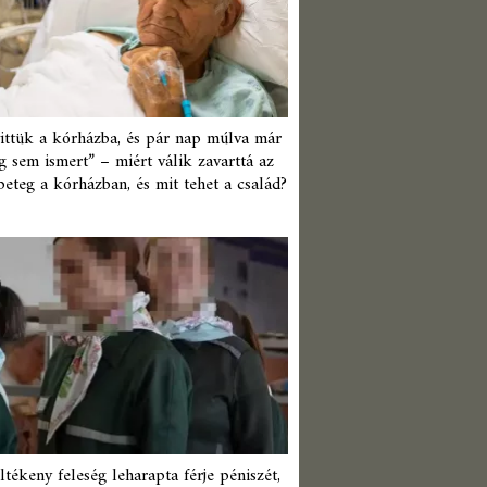
ittük a kórházba, és pár nap múlva már
 sem ismert” – miért válik zavarttá az
beteg a kórházban, és mit tehet a család?
ltékeny feleség leharapta férje péniszét,