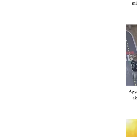
mi
Agys
ak