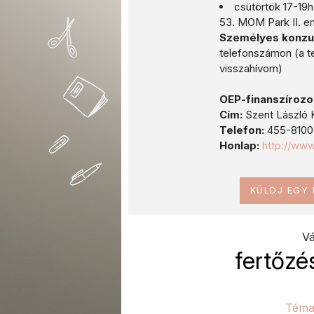
csütörtök 17-19h
53. MOM Park II. e
Személyes konzu
telefonszámon (a te
visszahívom)
OEP-finanszírozo
Cím:
Szent László K
Telefon:
455-8100
Honlap:
http://ww
KÜLDJ EGY
Vá
fertőzé
Téma