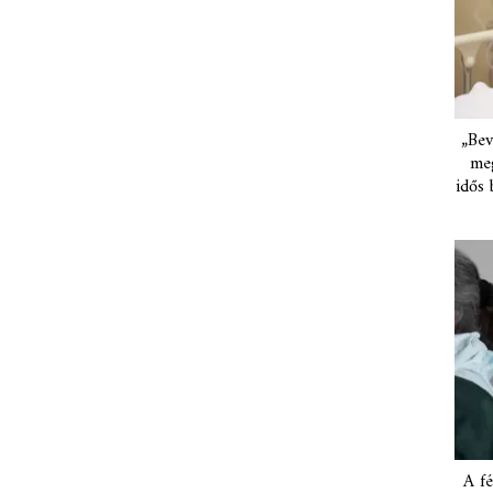
„Bev
meg
idős 
A fé