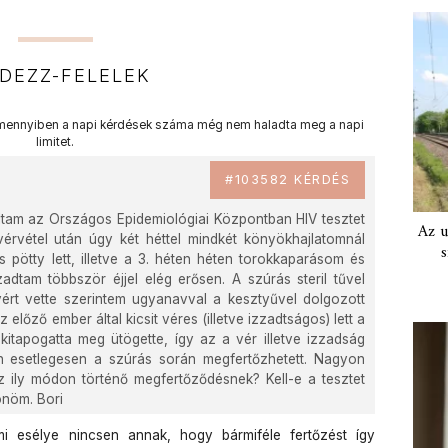
DEZZ-FELELEK
ennyiben a napi kérdések száma még nem haladta meg a napi
limitet.
#103582 KÉRDÉS
oltam az Országos Epidemiológiai Központban HIV tesztet
Az u
 vérvétel után úgy két héttel mindkét könyökhajlatomnál
s
 pötty lett, illetve a 3. héten héten torokkaparásom és
adtam többször éjjel elég erősen. A szúrás steril tűvel
 vért vette szerintem ugyanavval a kesztyűvel dolgozott
z előző ember által kicsit véres (illetve izzadtságos) lett a
itapogatta meg ütögette, így az a vér illetve izzadság
n esetlegesen a szúrás során megfertőzhetett. Nagyon
z ily módon történő megfertőződésnek? Kell-e a tesztet
önöm. Bori
mi esélye nincsen annak, hogy bármiféle fertőzést így