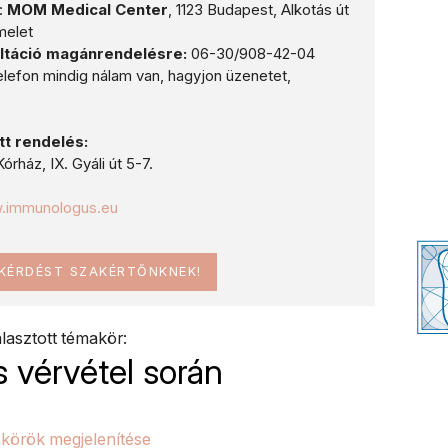
:
MOM Medical Center
, 1123 Budapest, Alkotás út
melet
ltáció magánrendelésre:
06-30/908-42-04
lefon mindig nálam van, hagyjon üzenetet,
tt rendelés:
órház, IX. Gyáli út 5-7.
w.immunologus.eu
 KÉRDÉST SZAKÉRTŐNKNEK!
lasztott témakör:
s vérvétel során
körök megjelenítése