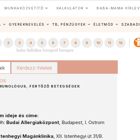
MUNKAKÖZVETÍTŐ
KALKULÁTOR
BABA-MAMA HÍRLEV
A
GYEREKNEVELÉS
TB, PÉNZÜGYEK
ÉLETMÓD
SZABAD
2
3
4
5
6
7
8
9
10
11
12
kek
Kérdezz-felelek
os
MUNOLÓGUS, FERTŐZŐ BETEGSÉGEK
 ideje és címe:
9h:
Budai Allergiaközpont
, Budapest, I. Ostrom
stenhegyi Magánklinika
, XII. Istenhegyi út 31/B.