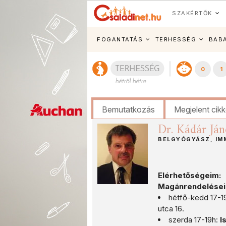
SZAKÉRTŐK
FOGANTATÁS
TERHESSÉG
BAB
0
1
Bemutatkozás
Megjelent cik
Dr. Kádár Ján
BELGYÓGYÁSZ, IM
Elérhetőségeim:
Magánrendeléseim
hétfő-kedd 17-1
utca 16.
szerda 17-19h:
I