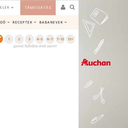
ELEK
TÁMOGATÁS
IDŐ
RECEPTEK
BABANEVEK
1
2
3
4-5
6-7
7-12
12+