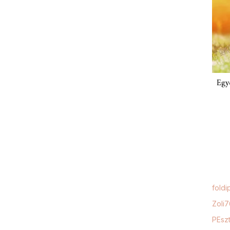
Egy
foldi
Zoli
PEszt