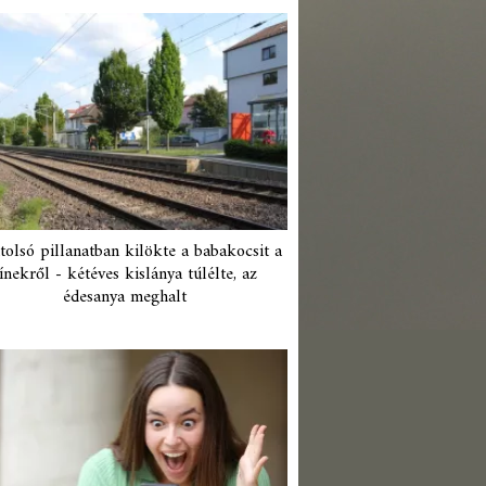
tolsó pillanatban kilökte a babakocsit a
ínekről - kétéves kislánya túlélte, az
édesanya meghalt