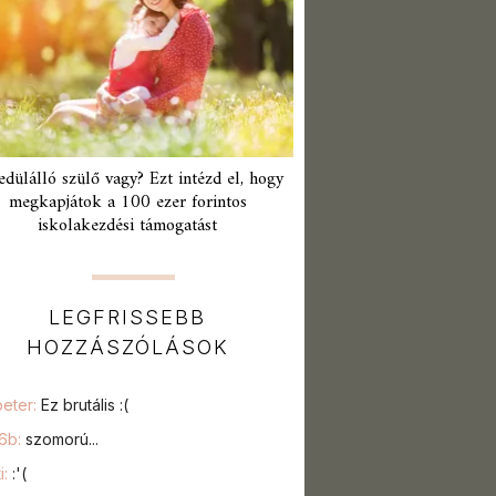
edülálló szülő vagy? Ezt intézd el, hogy
megkapjátok a 100 ezer forintos
iskolakezdési támogatást
LEGFRISSEBB
HOZZÁSZÓLÁSOK
peter:
Ez brutális :(
76b:
szomorú...
i:
:'(