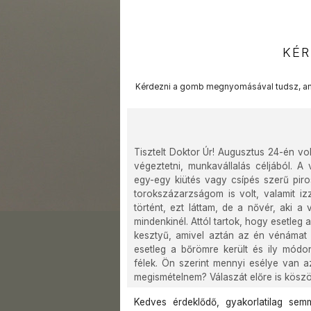
KÉR
Kérdezni a gomb megnyomásával tudsz, am
Tisztelt Doktor Úr! Augusztus 24-én v
végeztetni, munkavállalás céljából. A
egy-egy kiütés vagy csípés szerű piros
torokszázarzságom is volt, valamit izz
történt, ezt láttam, de a nővér, aki a
mindenkinél. Attól tartok, hogy esetleg a
kesztyű, amivel aztán az én vénámat k
esetleg a bőrömre került és ily módo
félek. Ön szerint mennyi esélye van a
megismételnem? Válaszát előre is kösz
Kedves érdeklődő, gyakorlatilag sem