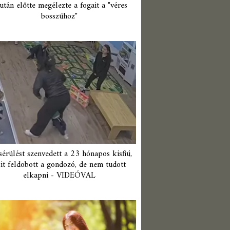
után előtte megélezte a fogait a "véres
bosszúhoz"
érülést szenvedett a 23 hónapos kisfiú,
it feldobott a gondozó, de nem tudott
elkapni - VIDEÓVAL