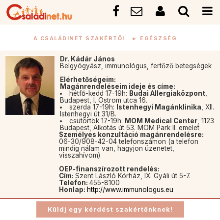
A CSALÁDINET SZAKÉRTŐI
►
EGÉSZSÉG
Dr. Kádár János
Belgyógyász, immunológus, fertőző betegségek
Elérhetőségeim:
Magánrendeléseim ideje és címe:
hétfő-kedd 17-19h:
Budai Allergiaközpont
,
Budapest, I. Ostrom utca 16.
szerda 17-19h:
Istenhegyi Magánklinika
, XII.
Istenhegyi út 31/B.
csütörtök 17-19h:
MOM Medical Center
, 1123
Budapest, Alkotás út 53. MOM Park II. emelet
Személyes konzultáció magánrendelésre:
06-30/908-42-04 telefonszámon (a telefon
mindig nálam van, hagyjon üzenetet,
visszahívom)
OEP-finanszírozott rendelés:
Cím:
Szent László Kórház, IX. Gyáli út 5-7.
Telefon:
455-8100
Honlap:
http://www.immunologus.eu