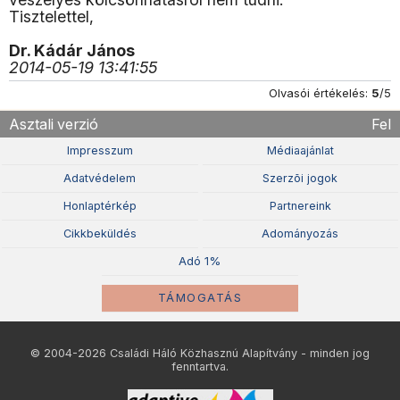
Tisztelettel,
Dr. Kádár János
2014-05-19 13:41:55
Olvasói értékelés:
5
/5
Asztali verzió
Fel
Impresszum
Médiaajánlat
Adatvédelem
Szerzõi jogok
Honlaptérkép
Partnereink
Cikkbeküldés
Adományozás
Adó 1%
TÁMOGATÁS
© 2004-2026 Családi Háló Közhasznú Alapítvány - minden jog
fenntartva.