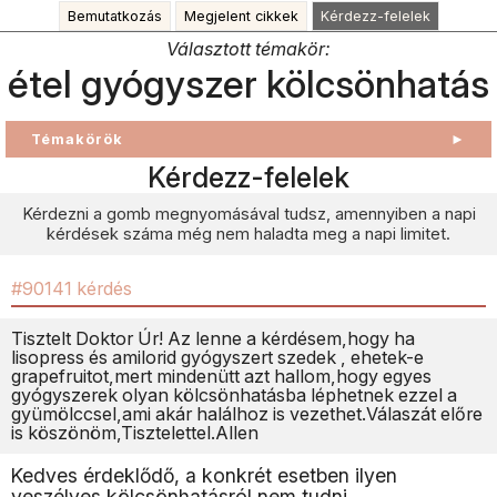
Bemutatkozás
Megjelent cikkek
Kérdezz-felelek
Választott témakör:
étel gyógyszer kölcsönhatás
Témakörök
►
Kérdezz-felelek
Kérdezni a gomb megnyomásával tudsz, amennyiben a napi
kérdések száma még nem haladta meg a napi limitet.
#90141 kérdés
Tisztelt Doktor Úr! Az lenne a kérdésem,hogy ha
lisopress és amilorid gyógyszert szedek , ehetek-e
grapefruitot,mert mindenütt azt hallom,hogy egyes
gyógyszerek olyan kölcsönhatásba léphetnek ezzel a
gyümölccsel,ami akár halálhoz is vezethet.Válaszát előre
is köszönöm,Tisztelettel.Allen
Kedves érdeklődő, a konkrét esetben ilyen
veszélyes kölcsönhatásról nem tudni.