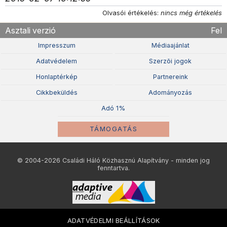
Olvasói értékelés:
nincs még értékelés
Asztali verzió
Fel
Impresszum
Médiaajánlat
Adatvédelem
Szerzõi jogok
Honlaptérkép
Partnereink
Cikkbeküldés
Adományozás
Adó 1%
TÁMOGATÁS
© 2004-2026 Családi Háló Közhasznú Alapítvány - minden jog
fenntartva.
ADATVÉDELMI BEÁLLÍTÁSOK