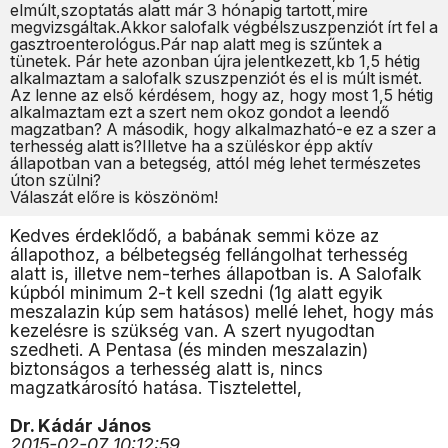
elmúlt,szoptatás alatt már 3 hónapig tartott,mire
megvizsgáltak.Akkor salofalk végbélszuszpenziót írt fel a
gasztroenterológus.Pár nap alatt meg is szűntek a
tünetek. Pár hete azonban újra jelentkezett,kb 1,5 hétig
alkalmaztam a salofalk szuszpenziót és el is múlt ismét.
Az lenne az első kérdésem, hogy az, hogy most 1,5 hétig
alkalmaztam ezt a szert nem okoz gondot a leendő
magzatban? A második, hogy alkalmazható-e ez a szer a
terhesség alatt is?Illetve ha a szüléskor épp aktív
állapotban van a betegség, attól még lehet természetes
úton szülni?
Válaszát előre is köszönöm!
Kedves érdeklődő, a babának semmi köze az
állapothoz, a bélbetegség fellángolhat terhesség
alatt is, illetve nem-terhes állapotban is. A Salofalk
kúpból minimum 2-t kell szedni (1g alatt egyik
meszalazin kúp sem hatásos) mellé lehet, hogy más
kezelésre is szükség van. A szert nyugodtan
szedheti. A Pentasa (és minden meszalazin)
biztonságos a terhesség alatt is, nincs
magzatkárosító hatása. Tisztelettel,
Dr. Kádár János
2015-02-07 10:12:59