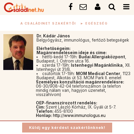
A CSALÁDINET SZAKÉRTŐI
►
EGÉSZSÉG
Dr. Kádár János
Belgyógyász, immunológus, fertőző betegségek
Elérhetőségeim:
Magánrendeléseim ideje és címe:
hétfő-kedd 17-19h:
Budai Allergiaközpont
,
Budapest, I. Ostrom utca 16.
szerda 17-19h:
Istenhegyi Magánklinika
, XII.
Istenhegyi út 31/B.
csütörtök 17-19h:
MOM Medical Center
, 1123
Budapest, Alkotás út 53. MOM Park II. emelet
Személyes konzultáció magánrendelésre:
06-30/908-42-04 telefonszámon (a telefon
mindig nálam van, hagyjon üzenetet,
visszahívom)
OEP-finanszírozott rendelés:
Cím:
Szent László Kórház, IX. Gyáli út 5-7.
Telefon:
455-8100
Honlap:
http://www.immunologus.eu