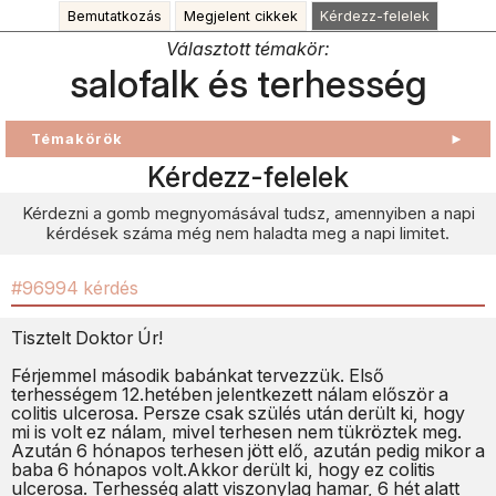
Bemutatkozás
Megjelent cikkek
Kérdezz-felelek
Választott témakör:
salofalk és terhesség
Témakörök
►
Kérdezz-felelek
Kérdezni a gomb megnyomásával tudsz, amennyiben a napi
kérdések száma még nem haladta meg a napi limitet.
#96994 kérdés
Tisztelt Doktor Úr!
Férjemmel második babánkat tervezzük. Első
terhességem 12.hetében jelentkezett nálam először a
colitis ulcerosa. Persze csak szülés után derült ki, hogy
mi is volt ez nálam, mivel terhesen nem tükröztek meg.
Azután 6 hónapos terhesen jött elő, azután pedig mikor a
baba 6 hónapos volt.Akkor derült ki, hogy ez colitis
ulcerosa. Terhesség alatt viszonylag hamar, 6 hét alatt