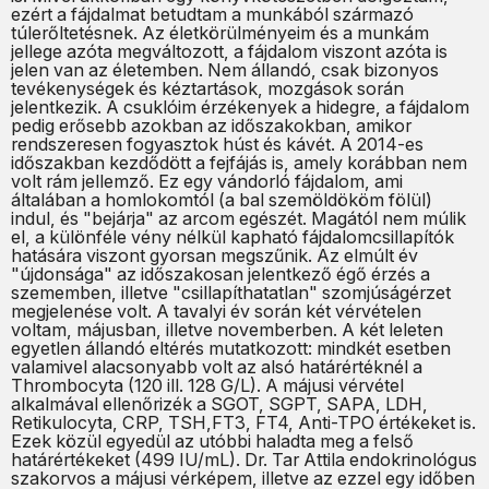
ezért a fájdalmat betudtam a munkából származó
túlerőltetésnek. Az életkörülményeim és a munkám
jellege azóta megváltozott, a fájdalom viszont azóta is
jelen van az életemben. Nem állandó, csak bizonyos
tevékenységek és kéztartások, mozgások során
jelentkezik. A csuklóim érzékenyek a hidegre, a fájdalom
pedig erősebb azokban az időszakokban, amikor
rendszeresen fogyasztok húst és kávét. A 2014-es
időszakban kezdődött a fejfájás is, amely korábban nem
volt rám jellemző. Ez egy vándorló fájdalom, ami
általában a homlokomtól (a bal szemöldököm fölül)
indul, és "bejárja" az arcom egészét. Magától nem múlik
el, a különféle vény nélkül kapható fájdalomcsillapítók
hatására viszont gyorsan megszűnik. Az elmúlt év
"újdonsága" az időszakosan jelentkező égő érzés a
szememben, illetve "csillapíthatatlan" szomjúságérzet
megjelenése volt. A tavalyi év során két vérvételen
voltam, májusban, illetve novemberben. A két leleten
egyetlen állandó eltérés mutatkozott: mindkét esetben
valamivel alacsonyabb volt az alsó határértéknél a
Thrombocyta (120 ill. 128 G/L). A májusi vérvétel
alkalmával ellenőrizék a SGOT, SGPT, SAPA, LDH,
Retikulocyta, CRP, TSH,FT3, FT4, Anti-TPO értékeket is.
Ezek közül egyedül az utóbbi haladta meg a felső
határértékeket (499 IU/mL). Dr. Tar Attila endokrinológus
szakorvos a májusi vérképem, illetve az ezzel egy időben