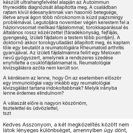
készült ultrahangfelvétel alapján az Autoimmun
thyreoiditis diagnózisát állapította meg. A családban
rajtam kívül édesanyámnak van hasonló betegsége,
illetve anyai ágon több nőrokonom is küzd pajzsmirigy
problémával. Legutoljára november végén kerestem fel a
háziorvosomat mellkasi fájdalommal, torokkaparással és
általános rossz közérzettel (fáradékonyság, fejfájás,
gyengeség, ízületi fájdalom a testem több pontján). A
doktornő akkor torokgyulladást állapított meg, és kaptam
tőle egy beutalót a reumatológiára Rheumatoid arthritis
gyanújával. Az ízületi fájdalmaimra felírt egy Meloxan
nevű gyógyszert, amelynek a rendszeres szedése
enyhítette a csuklófájdalmamat is. Reumatológiai
kivizsgálásra azóta nem került sor.
A kérdésem az lenne, hogy Ön az esetemben először
egy immunológiai vagy inkább egy reumatológiai
kivizsgálást tartana indokoltabbnak? Melyik irányba
lenne érdemes elindulnom?
A válaszát előre is nagyon köszönöm,
tisztelettel és üdvözlettel,
tszt
Kedves Asszonyom, a két megközelítés között nem
látok lényeges különbséget, amennyiben úgy dönt,