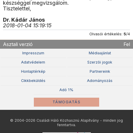
készséggel megvizsgálom.
Tisztelettel,
Dr. Kádár János
2018-01-04 15:19:15
Olvasói értékelés:
5
/4
Asztali verzió
Fel
Impresszum
Médiaajánlat
Adatvédelem
Szerzõi jogok
Honlaptérkép
Partnereink
Cikkbeküldés
Adományozás
Adó 1%
TÁMOGATÁS
© 2004-2026 Családi Háló Közhasznú Alapítvány - minden jog
fenntartva.