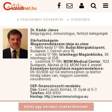
A CSALÁDINET SZAKÉRTŐI
►
EGÉSZSÉG
Dr. Kádár János
Belgyógyász, immunológus, fertőző betegségek
Elérhetőségeim:
Magánrendeléseim ideje és címe:
hétfő-kedd 17-19h:
Budai Allergiaközpont
,
Budapest, I. Ostrom utca 16.
szerda 17-19h:
Istenhegyi Magánklinika
, XII.
Istenhegyi út 31/B.
csütörtök 17-19h:
MOM Medical Center
, 1123
Budapest, Alkotás út 53. MOM Park II. emelet
Személyes konzultáció magánrendelésre:
06-30/908-42-04 telefonszámon (a telefon
mindig nálam van, hagyjon üzenetet,
visszahívom)
OEP-finanszírozott rendelés:
Cím:
Szent László Kórház, IX. Gyáli út 5-7.
Telefon:
455-8100
Honlap:
http://www.immunologus.eu