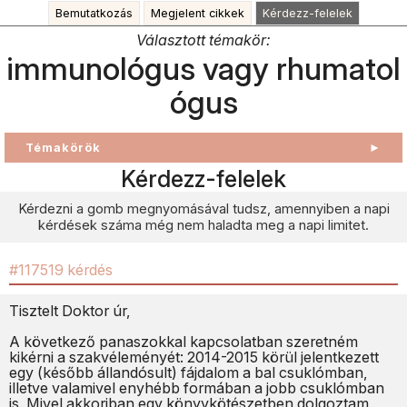
Bemutatkozás
Megjelent cikkek
Kérdezz-felelek
Választott témakör:
immunológus vagy rhumatol
ógus
Témakörök
►
Kérdezz-felelek
Kérdezni a gomb megnyomásával tudsz, amennyiben a napi
kérdések száma még nem haladta meg a napi limitet.
#117519 kérdés
Tisztelt Doktor úr,
A következő panaszokkal kapcsolatban szeretném
kikérni a szakvéleményét: 2014-2015 körül jelentkezett
egy (később állandósult) fájdalom a bal csuklómban,
illetve valamivel enyhébb formában a jobb csuklómban
is. Mivel akkoriban egy könyvkötészetben dolgoztam,