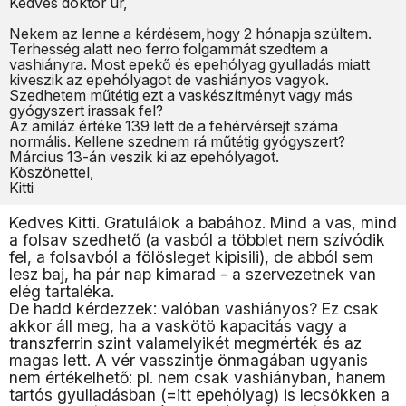
Kedves doktor úr,
Nekem az lenne a kérdésem,hogy 2 hónapja szültem.
Terhesség alatt neo ferro folgammát szedtem a
vashiányra. Most epekő és epehólyag gyulladás miatt
kiveszik az epehólyagot de vashiányos vagyok.
Szedhetem műtétig ezt a vaskészítményt vagy más
gyógyszert irassak fel?
Az amiláz értéke 139 lett de a fehérvérsejt száma
normális. Kellene szednem rá műtétig gyógyszert?
Március 13-án veszik ki az epehólyagot.
Köszönettel,
Kitti
Kedves Kitti. Gratulálok a babához. Mind a vas, mind
a folsav szedhető (a vasból a többlet nem szívódik
fel, a folsavból a fölösleget kipisili), de abból sem
lesz baj, ha pár nap kimarad - a szervezetnek van
elég tartaléka.
De hadd kérdezzek: valóban vashiányos? Ez csak
akkor áll meg, ha a vaskötö kapacitás vagy a
transzferrin szint valamelyikét megmérték és az
magas lett. A vér vasszintje önmagában ugyanis
nem értékelhető: pl. nem csak vashiányban, hanem
tartós gyulladásban (=itt epehólyag) is lecsökken a