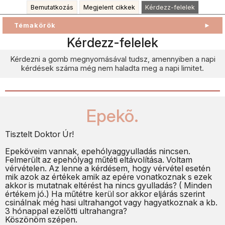
Bemutatkozás
Megjelent cikkek
Kérdezz-felelek
Témakörök
►
Kérdezz-felelek
Kérdezni a gomb megnyomásával tudsz, amennyiben a napi
kérdések száma még nem haladta meg a napi limitet.
Epekõ.
Tisztelt Doktor Úr!
Epeköveim vannak, epehólyaggyulladás nincsen.
Felmerült az epehólyag műtéti eltávolítása. Voltam
vérvételen. Az lenne a kérdésem, hogy vérvétel esetén
mik azok az értékek amik az epére vonatkoznak s ezek
akkor is mutatnak eltérést ha nincs gyulladás? ( Minden
értékem jó.) Ha műtétre kerül sor akkor eljárás szerint
csinálnak még hasi ultrahangot vagy hagyatkoznak a kb.
3 hónappal ezelőtti ultrahangra?
Köszönöm szépen.