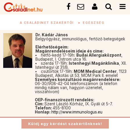
A CSALÁDINET SZAKÉRTŐI
►
EGÉSZSÉG
Dr. Kádár János
Belgyógyász, immunológus, fertőző betegségek
Elérhetőségeim:
Magánrendeléseim ideje és címe:
hétfő-kedd 17-19h:
Budai Allergiaközpont
,
Budapest, I. Ostrom utca 16.
szerda 17-19h:
Istenhegyi Magánklinika
, XII.
Istenhegyi út 31/B.
csütörtök 17-19h:
MOM Medical Center
, 1123
Budapest, Alkotás út 53. MOM Park II. emelet
Személyes konzultáció magánrendelésre:
06-30/908-42-04 telefonszámon (a telefon
mindig nálam van, hagyjon üzenetet,
visszahívom)
OEP-finanszírozott rendelés:
Cím:
Szent László Kórház, IX. Gyáli út 5-7.
Telefon:
455-8100
Honlap:
http://www.immunologus.eu