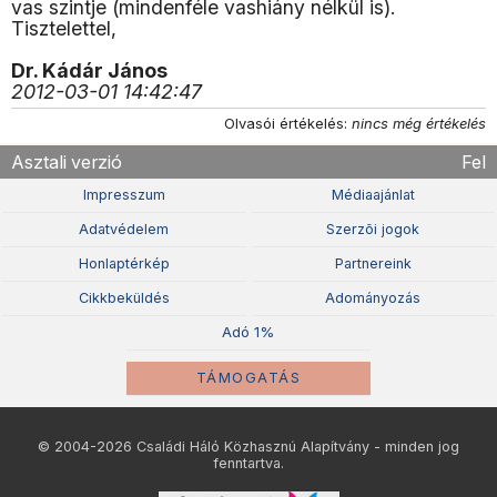
vas szintje (mindenféle vashiány nélkül is).
Tisztelettel,
Dr. Kádár János
2012-03-01 14:42:47
Olvasói értékelés:
nincs még értékelés
Asztali verzió
Fel
Impresszum
Médiaajánlat
Adatvédelem
Szerzõi jogok
Honlaptérkép
Partnereink
Cikkbeküldés
Adományozás
Adó 1%
TÁMOGATÁS
© 2004-2026 Családi Háló Közhasznú Alapítvány - minden jog
fenntartva.