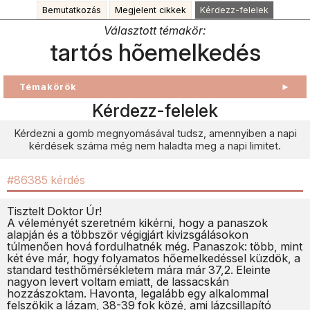
Bemutatkozás
Megjelent cikkek
Kérdezz-felelek
Választott témakör:
tartós hõemelkedés
Témakörök
►
Kérdezz-felelek
Kérdezni a gomb megnyomásával tudsz, amennyiben a napi
kérdések száma még nem haladta meg a napi limitet.
#86385 kérdés
Tisztelt Doktor Úr!
A véleményét szeretném kikérni, hogy a panaszok
alapján és a többször végigjárt kivizsgálásokon
túlmenően hová fordulhatnék még. Panaszok: több, mint
két éve már, hogy folyamatos hőemelkedéssel küzdök, a
standard testhőmérsékletem mára már 37,2. Eleinte
nagyon levert voltam emiatt, de lassacskán
hozzászoktam. Havonta, legalább egy alkalommal
felszökik a lázam, 38-39 fok közé, ami lázcsillapító