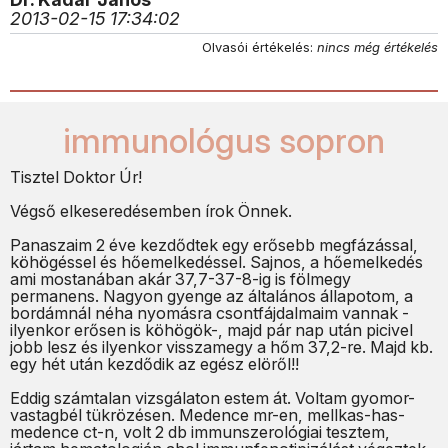
2013-02-15 17:34:02
Olvasói értékelés:
nincs még értékelés
immunológus sopron
Tisztel Doktor Úr!
Végső elkeseredésemben írok Önnek.
Panaszaim 2 éve kezdődtek egy erősebb megfázással,
köhögéssel és hőemelkedéssel. Sajnos, a hőemelkedés
ami mostanában akár 37,7-37-8-ig is fölmegy
permanens. Nagyon gyenge az általános állapotom, a
bordámnál néha nyomásra csontfájdalmaim vannak -
ilyenkor erősen is köhögök-, majd pár nap után picivel
jobb lesz és ilyenkor visszamegy a hőm 37,2-re. Majd kb.
egy hét után kezdődik az egész elöről!!
Eddig számtalan vizsgálaton estem át. Voltam gyomor-
vastagbél tükrözésen. Medence mr-en, mellkas-has-
medence ct-n, volt 2 db immunszerológiai tesztem,