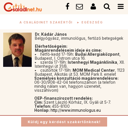
A CSALÁDINET SZAKÉRTŐI
►
EGÉSZSÉG
Dr. Kádár János
Belgyógyász, immunológus, fertőző betegségek
Elérhetőségeim:
Magánrendeléseim ideje és címe:
hétfő-kedd 17-19h:
Budai Allergiaközpont
,
Budapest, I. Ostrom utca 16.
szerda 17-19h:
Istenhegyi Magánklinika
, XII.
Istenhegyi út 31/B.
csütörtök 17-19h:
MOM Medical Center
, 1123
Budapest, Alkotás út 53. MOM Park II. emelet
Személyes konzultáció magánrendelésre:
06-30/908-42-04 telefonszámon (a telefon
mindig nálam van, hagyjon üzenetet,
visszahívom)
OEP-finanszírozott rendelés:
Cím:
Szent László Kórház, IX. Gyáli út 5-7.
Telefon:
455-8100
Honlap:
http://www.immunologus.eu