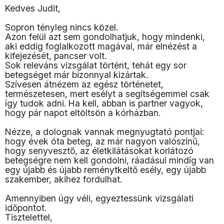
Kedves Judit,
Sopron tényleg nincs közel.
Azon felül azt sem gondolhatjuk, hogy mindenki,
aki eddig foglalkozott magával, már elnézést a
kifejezését, pancser volt.
Sok releváns vizsgálat történt, tehát egy sor
betegséget már bizonnyal kizártak.
Szívesen átnézem az egész történetet,
természetesen, mert esélyt a segítségemmel csak
így tudok adni. Ha kell, abban is partner vagyok,
hogy pár napot eltöltsön a kórházban.
Nézze, a dolognak vannak megnyugtató pontjai:
hogy évek óta beteg, az már nagyon valószínű,
hogy senyvesztő, az életkilátásokat korlátozó
betegségre nem kell gondolni, ráadásul mindíg van
egy újabb és újabb reménytkeltő esély, egy újabb
szakember, akihez fordulhat.
Amennyiben úgy véli, egyeztessünk vizsgálati
időpontot.
Tisztelettel,