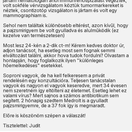
jártam hematologián ahol immunfenotipizálást végeztek,
volt sokféle vérvizsgálatom köztük tumormarkereket is
néztek, csontizotóp vizsgálaton is jártam és volt egy
mammographiam is.
Sehol nem találtak különösebb eltérést, azon kívűl, hogy
a pajzsmirigyem be volt gyulladva és alulműködik (ez
kezelve van természetesen)
Most lesz 24-kén a 2-dik ct-m! Kérem kedves doktor úr,
adjon tanácsot, ha esetleg most sem fognak semmi
elváltozást találni, akkor hova tudok fordulni? Olvastam a
honlapján, hogy foglalkozik ilyen "különleges
hőemelkedéses" esetekkel.
Soproni vagyok, de ha kell felkeresem a privát
rendelésén egy konzultációra. Teljesen tanácstalan
vagyok és nagyon el vagyok keseredve, mert 34 évesen
nem szeretném így eltölteni az életemet. Esetleg lehet ez
valami vírus? Mert sajnos a számos antibiotikum sem
segített. 2 hónapig szedtem Medrolt is a gyulladt
pajzsmirigyemre, de a 37 fok így is megmaradt.
Előre is köszönöm szépen a válaszát!
Tisztelettel: Judit