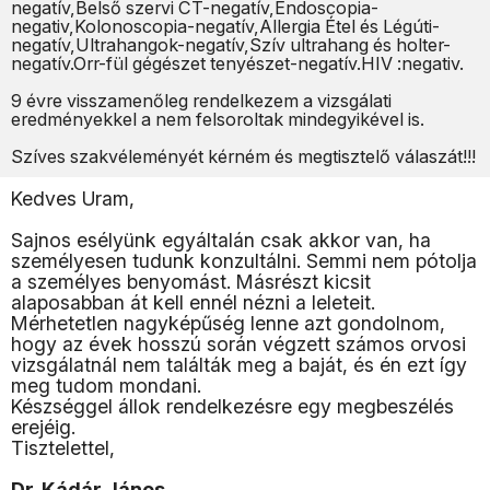
negatív,Belső szervi CT-negatív,Endoscopia-
negativ,Kolonoscopia-negatív,Allergia Étel és Légúti-
negatív,Ultrahangok-negatív,Szív ultrahang és holter-
negatív.Orr-fül gégészet tenyészet-negatív.HIV :negativ.
9 évre visszamenőleg rendelkezem a vizsgálati
eredményekkel a nem felsoroltak mindegyikével is.
Szíves szakvéleményét kérném és megtisztelő válaszát!!!
Kedves Uram,
Sajnos esélyünk egyáltalán csak akkor van, ha
személyesen tudunk konzultálni. Semmi nem pótolja
a személyes benyomást. Másrészt kicsit
alaposabban át kell ennél nézni a leleteit.
Mérhetetlen nagyképűség lenne azt gondolnom,
hogy az évek hosszú során végzett számos orvosi
vizsgálatnál nem találták meg a baját, és én ezt így
meg tudom mondani.
Készséggel állok rendelkezésre egy megbeszélés
erejéig.
Tisztelettel,
Dr. Kádár János