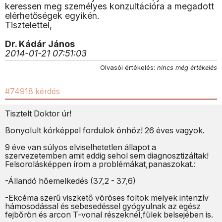
keressen meg személyes konzultációra a megadott
elérhetőségek egyikén.
Tisztelettel,
Dr. Kádár János
2014-01-21 07:51:03
Olvasói értékelés:
nincs még értékelés
#74918 kérdés
Tisztelt Doktor úr!
Bonyolult kórképpel fordulok önhöz! 26 éves vagyok.
9 éve van súlyos elviselhetetlen állapot a
szervezetemben amit eddig sehol sem diagnosztizáltak!
Felsorolásképpen írom a problémákat,panaszokat.:
-Állandó hőemelkedés (37,2 - 37,6)
-Ekcéma szerű viszkető vöröses foltok melyek intenzív
hámosodással és sebesedéssel gyógyulnak az egész
fejbőrön és arcon T-vonal részeknél,fülek belsejében is.