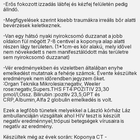
-Erős fokozott izzadás lábfej és kézfej felületén pedig
állndó.
-Megfigyelések szerint kisebb traumákra irreális bőr alatti
bevérzések keletkeznek.
-Van egy hátsó nyaki nyirokcsomó duzzanat a jobb
oldalon fül mögött 7-8 centivel a koponya alap alatti
részen lágy területen. (1*1cm-es kör alakú, mely idővel
nem növekedett s nem manifesztálódott más területre
sem nyirokcsomó duzzanat)
-Vér eredményekben és vizeletben általában enyhe
emelkedést mutatnak a fehérje számok. Évente készültek
eredmények nem időrendben jegyzem őket.
:Organ Teknika Mikrolesia:negativ, Weeler
rose:negativ,Supers.THS FT4:POZITIV 23,30
pmol/l,Össz. Bilirubin :pozitiv 23,5,GPT és
CRP,Albumin,Alfa 2 globulin emelkedés is volt.
Ezek a legfőbb tünetek melyekkel a László kórház Láz
ambullanciáján vizsgáltak ahol HIV teszt is készült
negatív eredménnyel,trópusi betegségek vírusaira is
negatív az eredmény.
Készültek még az évek során: Koponya CT -