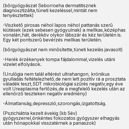
(bőrgyógyászat Seborroeha dermatitisznek
diagnosztizálta,tüneti kezeléssel,mintát nem
tenyésztettek)
-Viszkető pirosas néhol lapos néhol pattanás szerű
kiütések (ezek sebesen gyógyulnak) a mellkas,középhas
vonalán,hát, deréköv olykor lábszár és kéz területén is.
Egy két pontszerű bevérzés mellkas területén.
(bőrgyógyászat nem minősítette,tüneti kezelés javasolt)
-Herék érzékenyek tompa fájdalommal,vizelés utáni
vizelet elfolyások.
(Urulógia nem talál eltérést ultrahangon, krónikus
gyulladás feltételezhető,de nem lett pozitív rá a prosztata
váladék teszt,SDT mikrobiológiai szűrés negatív,egy éve
volt Ureaplasma fertőzés,de a megfelelő kezelés után az
ellenőrző teszteken negatív eredmény)
-Álmatlanság,depresszió,szorongás,izgatottság.
(Pszichiátria kezelt évekig (kb 5év)
gyógyszerrel,önkéntes fokozatos gyógyszer elhagyás
után hónapokkal visszatérnek a panaszok)