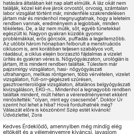
hatására általában két nap alatt elmúlik. A láz okát nem
találják, közel két éve járok orvostól, orvosig, számtalan
labor vizsgálat történt már, mindenféle szakrendelésen
jártam már és mindenhol megnyugtatnak, hogy a leleteim
rendben vannak, eredményeim a legjobbak, minden
tökéletes. De, a láz nem múlik, sőt, egyéb tünetekkel
egészült ki. Nagyon gyakran küzdök gyomor
problémákkal, erős görcsök, puffadás a legjellemzőbb.
Az utóbbi három hónapban felborult a menstruációs
ciklusom is, ami korábban teljesen szabályos volt,
ráadásul, a ciklus elején borzasztó fájdalmas a vizelet
ürítés és gyakran véres is. Nőgyógyászaton, urológián is
jártam, itt is mindent rendben találtak. Túlestem már
pajzsmirigy vizsgálaton, hasi- nőgyógyászati
ultrahangon, mellkas röntgenen, több vérvételen, vizelet
vizsgálaton, füll-orr-gégészeti szűrésen,
gasztroenterológiai vizsgálaton, általános belgyógyászati
kivizsgáláson, EKG-n... Mindenhol a legnagyobb rendben
találtak mindent, múlt héten a véreredményemet ekként
minősítették: "olyan, mint egy csecsemőé". Doktor Úr
szerint hol lehet a hiba? Hová fordulhatnék még?
Válaszát előre is köszönöm! Szép estét kívánok!
Üdvözlettel, Zora
Kedves Érdeklődő, amennyiben még mindíg elég
eltökélt és a véleményemre kíváncsi, javaslom