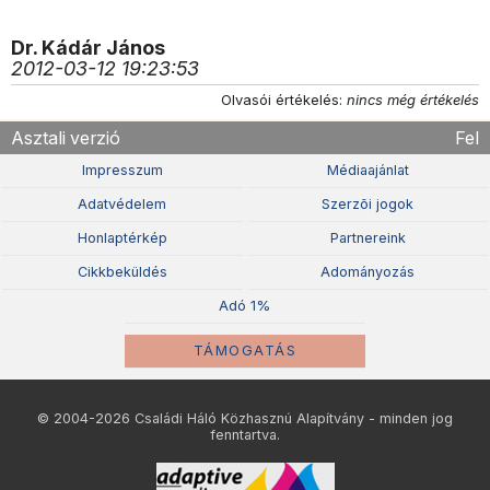
Dr. Kádár János
2012-03-12 19:23:53
Olvasói értékelés:
nincs még értékelés
Asztali verzió
Fel
Impresszum
Médiaajánlat
Adatvédelem
Szerzõi jogok
Honlaptérkép
Partnereink
Cikkbeküldés
Adományozás
Adó 1%
TÁMOGATÁS
© 2004-2026 Családi Háló Közhasznú Alapítvány - minden jog
fenntartva.