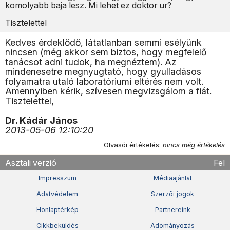
komolyabb baja lesz. Mi lehet ez doktor ur?
Tisztelettel
Kedves érdeklődő, látatlanban semmi esélyünk
nincsen (még akkor sem biztos, hogy megfelelő
tanácsot adni tudok, ha megnéztem). Az
mindenesetre megnyugtató, hogy gyulladásos
folyamatra utaló laboratóriumi eltérés nem volt.
Amennyiben kérik, szívesen megvizsgálom a fiát.
Tisztelettel,
Dr. Kádár János
2013-05-06 12:10:20
Olvasói értékelés:
nincs még értékelés
Asztali verzió
Fel
Impresszum
Médiaajánlat
Adatvédelem
Szerzõi jogok
Honlaptérkép
Partnereink
Cikkbeküldés
Adományozás