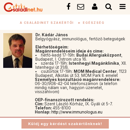
A CSALÁDINET SZAKÉRTŐI
►
EGÉSZSÉG
Dr. Kádár János
Belgyógyász, immunológus, fertőző betegségek
Elérhetőségeim:
Magánrendeléseim ideje és címe:
hétfő-kedd 17-19h:
Budai Allergiaközpont
,
Budapest, I. Ostrom utca 16.
szerda 17-19h:
Istenhegyi Magánklinika
, XII.
Istenhegyi út 31/B.
csütörtök 17-19h:
MOM Medical Center
, 1123
Budapest, Alkotás út 53. MOM Park II. emelet
Személyes konzultáció magánrendelésre:
06-30/908-42-04 telefonszámon (a telefon
mindig nálam van, hagyjon üzenetet,
visszahívom)
OEP-finanszírozott rendelés:
Cím:
Szent László Kórház, IX. Gyáli út 5-7.
Telefon:
455-8100
Honlap:
http://www.immunologus.eu