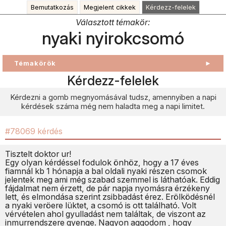
Bemutatkozás
Megjelent cikkek
Kérdezz-felelek
Választott témakör:
nyaki nyirokcsomó
Témakörök
►
Kérdezz-felelek
Kérdezni a gomb megnyomásával tudsz, amennyiben a napi
kérdések száma még nem haladta meg a napi limitet.
#78069 kérdés
Tisztelt doktor ur!
Egy olyan kérdéssel fodulok önhöz, hogy a 17 éves
fiamnál kb 1 hónapja a bal oldali nyaki részen csomok
jelentek meg ami még szabad szemmel is láthatóak. Eddig
fájdalmat nem érzett, de pár napja nyomásra érzékeny
lett, és elmondása szerint zsibbadást érez. Erölködésnél
a nyaki veröere lüktet, a csomó is ott található. Volt
vérvételen ahol gyulladást nem találtak, de viszont az
inmurrendszere gyenge. Nagyon aggodom , hogy