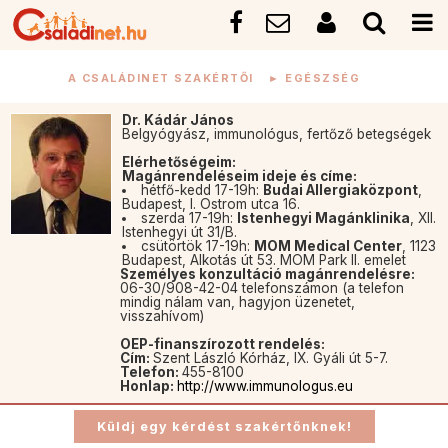
A CSALÁDINET SZAKÉRTŐI
►
EGÉSZSÉG
Dr. Kádár János
Belgyógyász, immunológus, fertőző betegségek
Elérhetőségeim:
Magánrendeléseim ideje és címe:
hétfő-kedd 17-19h:
Budai Allergiaközpont
,
Budapest, I. Ostrom utca 16.
szerda 17-19h:
Istenhegyi Magánklinika
, XII.
Istenhegyi út 31/B.
csütörtök 17-19h:
MOM Medical Center
, 1123
Budapest, Alkotás út 53. MOM Park II. emelet
Személyes konzultáció magánrendelésre:
06-30/908-42-04 telefonszámon (a telefon
mindig nálam van, hagyjon üzenetet,
visszahívom)
OEP-finanszírozott rendelés:
Cím:
Szent László Kórház, IX. Gyáli út 5-7.
Telefon:
455-8100
Honlap:
http://www.immunologus.eu