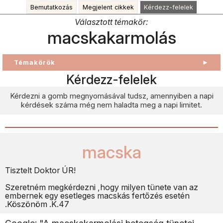
Bemutatkozás
Megjelent cikkek
Kérdezz-felelek
Választott témakör:
macskakarmolás
Témakörök
►
Kérdezz-felelek
Kérdezni a gomb megnyomásával tudsz, amennyiben a napi
kérdések száma még nem haladta meg a napi limitet.
macska
Tisztelt Doktor ÚR!
Szeretném megkérdezni ,hogy milyen tünete van az
embernek egy esetleges macskás fertőzés esetén
.Köszönöm .K.47