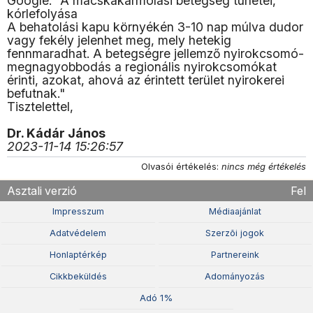
Google: "A macskakarmolási betegség tünetei,
kórlefolyása
A behatolási kapu környékén 3-10 nap múlva dudor
vagy fekély jelenhet meg, mely hetekig
fennmaradhat. A betegségre jellemző nyirokcsomó-
megnagyobbodás a regionális nyirokcsomókat
érinti, azokat, ahová az érintett terület nyirokerei
befutnak."
Tisztelettel,
Dr. Kádár János
2023-11-14 15:26:57
Olvasói értékelés:
nincs még értékelés
Asztali verzió
Fel
Impresszum
Médiaajánlat
Adatvédelem
Szerzõi jogok
Honlaptérkép
Partnereink
Cikkbeküldés
Adományozás
Adó 1%