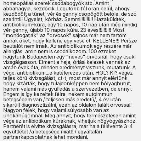
homeopátiás szerek csodabogyók stb. Amint
abbahagyja, kezdődik. Legutóbb fél órán belül, ahogy
kezdődött a tünet, vér és genny csöpögött belőle, de szó
szerint!!! Ügyelet, kórház. Semmi!!!!!!!!!! Hazaküldték,
antibiotikum-kúra, egy 10 napos, 10 nap után még mindig
vér-genny, újabb 10 napos kúra. 23 éves!!!!!!!!!! Most
"mondogatják" az "orvosok" sajnos már nem tartom
annak őket, hogy kellene egy vese ct. KELLENE!!! Persze
beutalót nem írnak. Az antibiotikumok egy részére már
allergiás, amin nem is csodálkozom. 100 ezreket
hagytunk Budapesten egy "neves" orvosnál, hogy csak
vizsgálgasson. Elment a haja, óriási kelések vannak az
arcán évek óta, minden eredményt viszünk, mutatunk. A
vége: antibiotikum...a katéterezés után. HOL? KI? végez
teljes körű kivizsgálást, ct-t, most már annyit elértünk,
hogy kizárták, hogy tulajdonképpen nem hólyaghurut,
hanem valami más gyulladás a szervezetben, de ennyi.
Engem is így kezeltek félre, nekem autoimmun
betegségem van / teljesen más eredetű/, 4 év után
sikerült diagnosztizálni, ezen az oldalon talált orvossal!
Nagyon félek, hogy valami súlyosabb van az
unokahúgomnál. Még annyit, hogy természetesen amint
vége az antibiotikum kúráknak, vihetjük nőgyógyászhoz.
Partnerét is elvitte kivizsgálásra, már ha a félévente 3-4
együttlétet /a betegsége miatt!!/ egyáltalán
partnerkapcsolatnak lehet mondani.