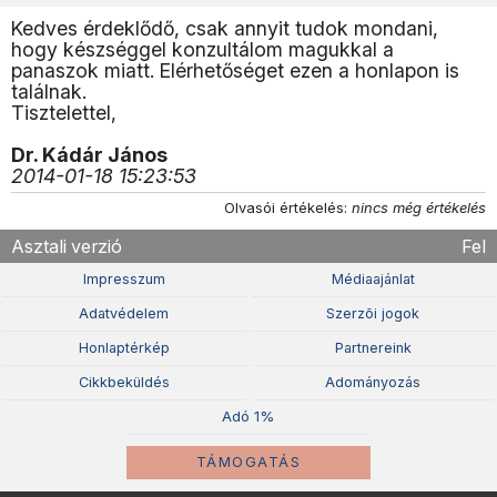
Kedves érdeklődő, csak annyit tudok mondani,
hogy készséggel konzultálom magukkal a
panaszok miatt. Elérhetőséget ezen a honlapon is
találnak.
Tisztelettel,
Dr. Kádár János
2014-01-18 15:23:53
Olvasói értékelés:
nincs még értékelés
Asztali verzió
Fel
Impresszum
Médiaajánlat
Adatvédelem
Szerzõi jogok
Honlaptérkép
Partnereink
Cikkbeküldés
Adományozás
Adó 1%
TÁMOGATÁS