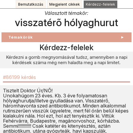
Bemutatkozás
Megjelent cikkek
Kérdezz-felelek
Választott témakör:
visszatérõ hólyaghurut
Témakörök
►
Kérdezz-felelek
Kérdezni a gomb megnyomásával tudsz, amennyiben a napi
kérdések száma még nem haladta meg a napi limitet.
#86199 kérdés
Tisztelt Doktor Úr/NŐ!
Unokahúgom 23 éves. Kb. 3 éve folyamatosan
hólyaghurutja/illetve gyulladása van. Visszatérő,
háromhavonta szed antibiotikumot. Minden alkalommal
rutinszerűen visszük ügyeletre, mert fél órán belül képes
kialakulni nála. Hol ezt, hol azt tenyésztik ki. Vittük
Fehérvárra, Budapestre, magánorvoshoz, kórházba.
Semmi!!!!!!!!!!! Csak katéter és kitenyésztés, aztán
antibiotikum, utána gyógyteák, havi kapszulák,