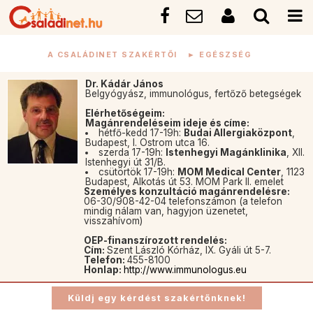
A CSALÁDINET SZAKÉRTŐI
►
EGÉSZSÉG
Dr. Kádár János
Belgyógyász, immunológus, fertőző betegségek
Elérhetőségeim:
Magánrendeléseim ideje és címe:
hétfő-kedd 17-19h:
Budai Allergiaközpont
,
Budapest, I. Ostrom utca 16.
szerda 17-19h:
Istenhegyi Magánklinika
, XII.
Istenhegyi út 31/B.
csütörtök 17-19h:
MOM Medical Center
, 1123
Budapest, Alkotás út 53. MOM Park II. emelet
Személyes konzultáció magánrendelésre:
06-30/908-42-04 telefonszámon (a telefon
mindig nálam van, hagyjon üzenetet,
visszahívom)
OEP-finanszírozott rendelés:
Cím:
Szent László Kórház, IX. Gyáli út 5-7.
Telefon:
455-8100
Honlap:
http://www.immunologus.eu