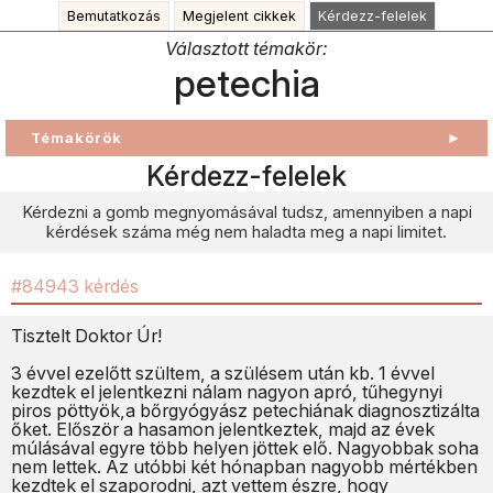
Bemutatkozás
Megjelent cikkek
Kérdezz-felelek
Választott témakör:
petechia
Témakörök
►
Kérdezz-felelek
Kérdezni a gomb megnyomásával tudsz, amennyiben a napi
kérdések száma még nem haladta meg a napi limitet.
#84943 kérdés
Tisztelt Doktor Úr!
3 évvel ezelőtt szültem, a szülésem után kb. 1 évvel
kezdtek el jelentkezni nálam nagyon apró, tűhegynyi
piros pöttyök,a bőrgyógyász petechiának diagnosztizálta
őket. Először a hasamon jelentkeztek, majd az évek
múlásával egyre több helyen jöttek elő. Nagyobbak soha
nem lettek. Az utóbbi két hónapban nagyobb mértékben
kezdtek el szaporodni, azt vettem észre, hogy