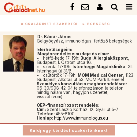
A CSALÁDINET SZAKÉRTŐI
►
EGÉSZSÉG
Dr. Kádár János
Belgyógyász, immunológus, fertőző betegségek
Elérhetőségeim:
Magánrendeléseim ideje és címe:
hétfő-kedd 17-19h:
Budai Allergiaközpont
,
Budapest, I. Ostrom utca 16.
szerda 17-19h:
Istenhegyi Magánklinika
, XII.
Istenhegyi út 31/B.
csütörtök 17-19h:
MOM Medical Center
, 1123
Budapest, Alkotás út 53. MOM Park II. emelet
Személyes konzultáció magánrendelésre:
06-30/908-42-04 telefonszámon (a telefon
mindig nálam van, hagyjon üzenetet,
visszahívom)
OEP-finanszírozott rendelés:
Cím:
Szent László Kórház, IX. Gyáli út 5-7.
Telefon:
455-8100
Honlap:
http://www.immunologus.eu