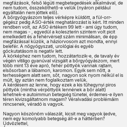
megfázások, felső légúti megbetegedések alkalmával, de
nem tudom, összeköthető-e velük (nyáron például
egyáltalán nem jöttek elő).
A bőrgyógyászom teljes vérképre küldött, a fül-orr-
gégész pedig ASO-érték meghatározást is kért. Itt minden
rendben volt, az ASO értékem 99 lett - ami úgy tudom,
nem magas - , egyedül a koleszterin szintem volt picit
emelkedett és a fehérvérsejt szám minimálisan, de épp
megfázással küzök, a háziorvosom azt mondta, ennyi
belefér. A nőgyógyszati, urológiai és egyéb
góckutatásom is negatív lett.
A kórképhez nem tudom, hozzátartozik-e, de tavaly év
végén vitiligo gyanúval vizsgált a bőrgyógyászom, mert
több mint 13 éve apró, fehér pöttyök vannak rajtam,
elsősorban a lábamon, karomon. Egyik sem nőtt, a
terhességem alatt sem, sőt, nagyon sok nyom nélkül el is
múlt, így aztán nem foglalkoztam velük.
A kérdésem az lenne, hogy ezek a kis tűhegynyi piros
pöttyök (mintha vérpöttyök lennének a bőr alatt)
lehetnek-e autoimmun betegség tünetei, érdemes-e ilyen
téren kivizsgáltatnom magam? Véralvadási problémáim
nincsenek, véradó is vagyok.
Nagyon köszönöm válaszát, kicsit meg vagyok ijedve,
nem egy komolyabb betegség áll-e a háttérben?
Üdvözlettel,