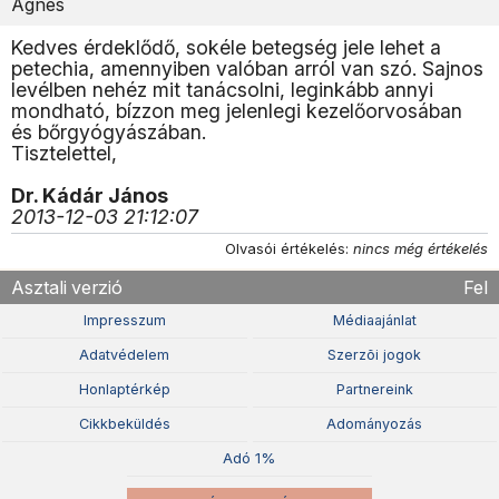
Ágnes
Kedves érdeklődő, sokéle betegség jele lehet a
petechia, amennyiben valóban arról van szó. Sajnos
levélben nehéz mit tanácsolni, leginkább annyi
mondható, bízzon meg jelenlegi kezelőorvosában
és bőrgyógyászában.
Tisztelettel,
Dr. Kádár János
2013-12-03 21:12:07
Olvasói értékelés:
nincs még értékelés
Asztali verzió
Fel
Impresszum
Médiaajánlat
Adatvédelem
Szerzõi jogok
Honlaptérkép
Partnereink
Cikkbeküldés
Adományozás
Adó 1%