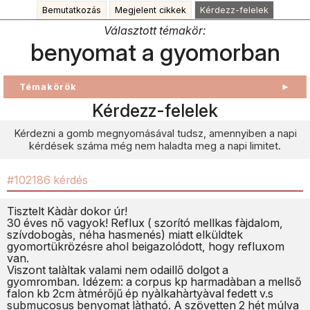
Bemutatkozás
Megjelent cikkek
Kérdezz-felelek
Választott témakör:
benyomat a gyomorban
Témakörök
►
Kérdezz-felelek
Kérdezni a gomb megnyomásával tudsz, amennyiben a napi
kérdések száma még nem haladta meg a napi limitet.
#102186 kérdés
Tisztelt Kàdàr dokor úr!
30 éves nő vagyok! Reflux ( szorító mellkas fàjdalom,
szívdobogàs, néha hasmenés) miatt elküldtek
gyomortükrözésre ahol beigazolódott, hogy refluxom
van.
Viszont talàltak valami nem odaillő dolgot a
gyomromban. Idézem: a corpus kp harmadàban a mellső
falon kb 2cm àtmérőjű ép nyàlkahàrtyàval fedett v.s
submucosus benyomat làtható. A szövetten 2 hét múlva