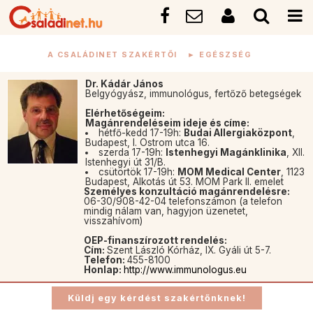
A CSALÁDINET SZAKÉRTŐI
►
EGÉSZSÉG
Dr. Kádár János
Belgyógyász, immunológus, fertőző betegségek
Elérhetőségeim:
Magánrendeléseim ideje és címe:
hétfő-kedd 17-19h:
Budai Allergiaközpont
,
Budapest, I. Ostrom utca 16.
szerda 17-19h:
Istenhegyi Magánklinika
, XII.
Istenhegyi út 31/B.
csütörtök 17-19h:
MOM Medical Center
, 1123
Budapest, Alkotás út 53. MOM Park II. emelet
Személyes konzultáció magánrendelésre:
06-30/908-42-04 telefonszámon (a telefon
mindig nálam van, hagyjon üzenetet,
visszahívom)
OEP-finanszírozott rendelés:
Cím:
Szent László Kórház, IX. Gyáli út 5-7.
Telefon:
455-8100
Honlap:
http://www.immunologus.eu