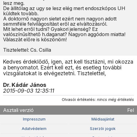
lesz meg.
De àllitólag az ugy se lesz elég mert endoszkópos UH
küldtek tovàbb.
A doktornő nagyon sietet ezért nem nagyon adott
semmiféle felvilàgosítàst eről az elvàltozàsról.
Mit lehet erről tudni? Gyakori jelenség? Ez
valószínűsíthető h.daganat? Nagyon aggódom miatta!
Vàlaszàt előre is köszönöm!
Tisztelettel: Cs. Csilla
Kedves érdeklődő, igen, azt kell tisztázni, mi okozza
a benyomatot. Ezért kell ezt, és esetleg további
vizsgálatokat is elvégeztetni. Tisztelettel,
Dr. Kádár János
2015-09-03 12:35:11
Olvasói értékelés:
nincs még értékelés
Asztali verzió
Fel
Impresszum
Médiaajánlat
Adatvédelem
Szerzõi jogok