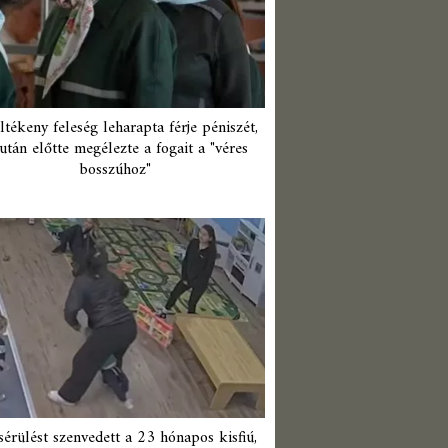
ltékeny feleség leharapta férje péniszét,
után előtte megélezte a fogait a "véres
bosszúhoz"
érülést szenvedett a 23 hónapos kisfiú,