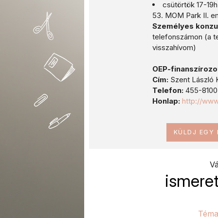
csütörtök 17-19h
53. MOM Park II. e
Személyes konzu
telefonszámon (a te
visszahívom)
OEP-finanszírozo
Cím:
Szent László K
Telefon:
455-8100
Honlap:
http://ww
KÜLDJ EGY
Vá
ismeret
Téma