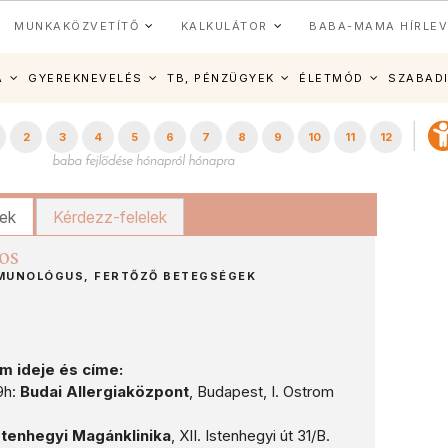
MUNKAKÖZVETÍTŐ
KALKULÁTOR
BABA-MAMA HÍRLEV
A
GYEREKNEVELÉS
TB, PÉNZÜGYEK
ÉLETMÓD
SZABAD
2
3
4
5
6
7
8
9
10
11
12
kek
Kérdezz-felelek
os
MUNOLÓGUS, FERTŐZŐ BETEGSÉGEK
 ideje és címe:
9h:
Budai Allergiaközpont
, Budapest, I. Ostrom
stenhegyi Magánklinika
, XII. Istenhegyi út 31/B.