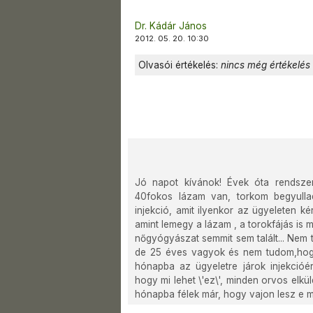
Dr. Kádár János
2012. 05. 20. 10:30
Olvasói értékelés:
nincs még értékelés
Jó napot kívánok! Évek óta rendsze
40fokos lázam van, torkom begyullad,
injekció, amit ilyenkor az ügyeleten ké
amint lemegy a lázam , a torokfájás is m
nőgyógyászat semmit sem talált... Nem t
de 25 éves vagyok és nem tudom,hogy
hónapba az ügyeletre járok injekcióér
hogy mi lehet \'ez\', minden orvos elkü
hónapba félek már, hogy vajon lesz e me