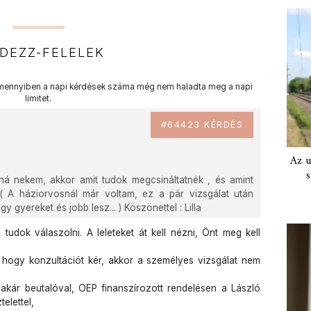
DEZZ-FELELEK
ennyiben a napi kérdések száma még nem haladta meg a napi
limitet.
#64423 KÉRDÉS
Az u
s
írná nekem, akkor amit tudok megcsináltatnék , és amint
( A háziorvosnál már voltam, ez a pár vizsgálat után
y gyereket és jobb lesz... ) Köszönettel : Lilla
 tudok válaszolni. A leleteket át kell nézni, Önt meg kell
 hogy konzultációt kér, akkor a személyes vizsgálat nem
akár beutalóval, OEP finanszírozott rendelésen a László
elettel,