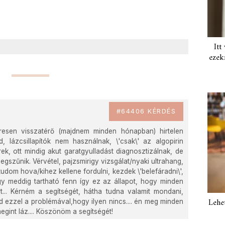
Itt
ezek
#64406 KÉRDÉS
resen visszatérő (majdnem minden hónapban) hirtelen
 lázcsillapítók nem használnak, \'csak\' az algopirin
rek, ott mindig akut garatgyulladást diagnosztizálnak, de
egszűnik. Vérvétel, pajzsmirigy vizsgálat/nyaki ultrahang,
udom hova/kihez kellene fordulni, kezdek \'belefáradni\',
 meddig tartható fenn így ez az állapot, hogy minden
t... Kérném a segítségét, hátha tudna valamit mondani,
Lehe
ld ezzel a problémával,hogy ilyen nincs.... én meg minden
gint láz.... Köszönöm a segítségét!