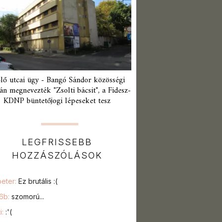
lő utcai ügy - Bangó Sándor közösségi
án megnevezték "Zsolti bácsit", a Fidesz-
KDNP büntetőjogi lépeseket tesz
LEGFRISSEBB
HOZZÁSZÓLÁSOK
peter:
Ez brutális :(
76b:
szomorú...
i:
:'(