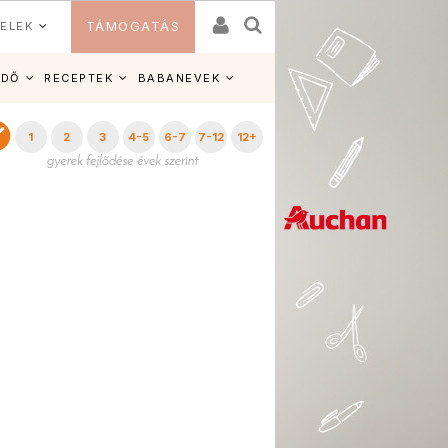
ELEK
TÁMOGATÁS
IDŐ
RECEPTEK
BABANEVEK
1
2
3
4-5
6-7
7-12
12+