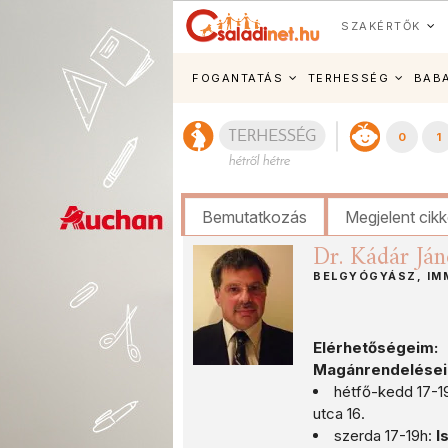
SZAKÉRTŐK
FOGANTATÁS
TERHESSÉG
BAB
0
1
Bemutatkozás
Megjelent cik
Dr. Kádár Ján
BELGYÓGYÁSZ, IM
Elérhetőségeim:
Magánrendeléseim
hétfő-kedd 17-1
utca 16.
szerda 17-19h:
I