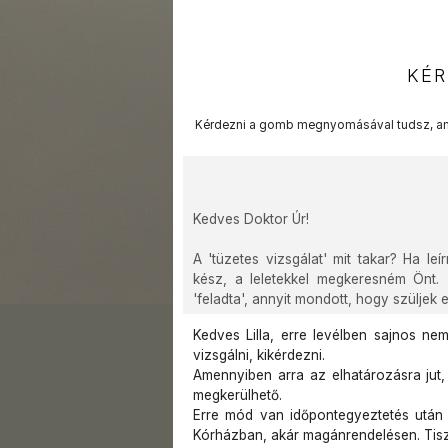
KÉR
Kérdezni a gomb megnyomásával tudsz, am
Kedves Doktor Úr!
A 'tüzetes vizsgálat' mit takar? Ha le
kész, a leletekkel megkeresném Önt. 
'feladta', annyit mondott, hogy szüljek eg
Kedves Lilla, erre levélben sajnos nem
vizsgálni, kikérdezni.
Amennyiben arra az elhatározásra jut,
megkerülhető.
Erre mód van időpontegyeztetés után 
Kórházban, akár magánrendelésen. Tiszt