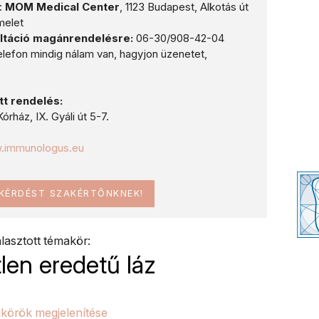
:
MOM Medical Center
, 1123 Budapest, Alkotás út
melet
ltáció magánrendelésre:
06-30/908-42-04
lefon mindig nálam van, hagyjon üzenetet,
tt rendelés:
órház, IX. Gyáli út 5-7.
w.immunologus.eu
 KÉRDÉST SZAKÉRTŐNKNEK!
lasztott témakör:
len eredetű láz
körök megjelenítése