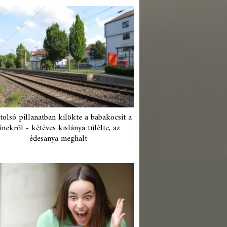
tolsó pillanatban kilökte a babakocsit a
ínekről - kétéves kislánya túlélte, az
édesanya meghalt