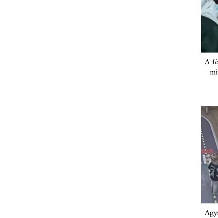
A fé
mi
Agys