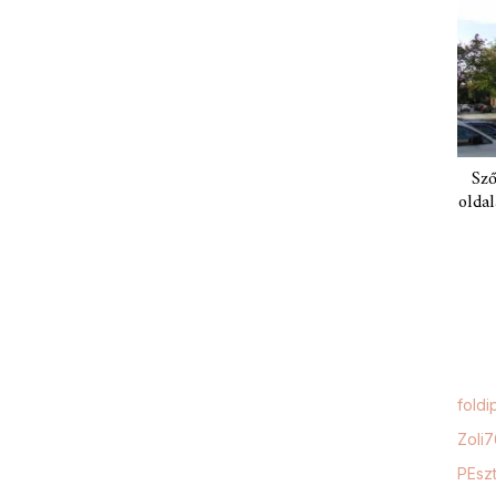
Sző
oldal
foldi
Zoli
PEszt