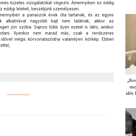
emes tüzetes vizsgálatokat végezni. Amennyiben ez eddig
 eddigi leleteit, beszéljünk személyesen.
mennyiben a panaszok évek óta tartanak, és az egyes
lok alkalmával nagyobb bajt nem találnak, akkor az
igen jön szóba. Sajnos több ilyen esetet is látni, amikor
ondani. Ilyenkor nem marad más, csak a rendszeres
ha idővel mégis körvonalazódna valamilyen kórkép. Ebben
ettel,
„Bev
meg
idős 