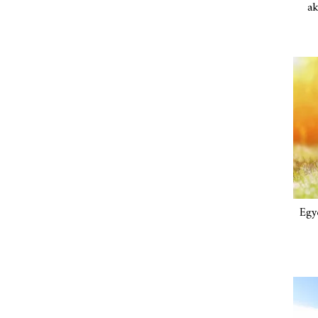
ak
Egy