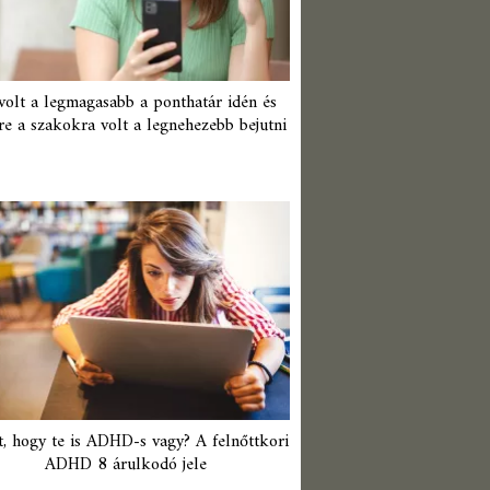
 volt a legmagasabb a ponthatár idén és
re a szakokra volt a legnehezebb bejutni
t, hogy te is ADHD-s vagy? A felnőttkori
ADHD 8 árulkodó jele