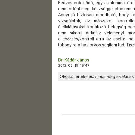
Kedves érdeklődő, egy alkalommal érd
nem történt meg, készséggel átnézem az
Annyi jó biztosan mondható, hogy a
vizsgálatok, az időszakos kontrol
életkilátásokat korlátozó betegség nem
nem sikerül definitív véleményt m
ellenőrzés/kontroll arra az esetre, 
többnyire a háziorvos segíteni tud. Tiszt
Dr. Kádár János
2012. 05. 19. 18:47
Olvasói értékelés:
nincs még értékelés