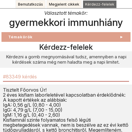
Bemutatkozás
Megjelent cikkek
Kérdezz-felelek
Választott témakör:
gyermekkori immunhiány
Témakörök
►
Kérdezz-felelek
Kérdezni a gomb megnyomásával tudsz, amennyiben a napi
kérdések száma még nem haladta meg a napi limitet.
#83349 kérdés
Tisztelt Főorvos Úr!
2 éves kisfiam laborleletével kapcsolatban érdeklődnék:
A kapott értékek az alábbiak:
IgA: 0,56 g/L (0,80 - 4,00)
IgG: 4,79 g/L (7,00 - 15,00)
IgM: 1,16 g/L (0,40 - 2,60)
Kisfiamnál szinte folyamatos felső légúti
megbetegedések vannak, nem is beszélve az ez évi kettő
tüdőgyulladásról, s kettő bronchitisről. Megemlíteném,