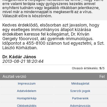
erre valami terápia vagy gyógyszeres kezelés amivel
enyhíteni tudnám vagy legalább ritkábban jelentkezne,
mivel már a mindennapjait is megkeseríti az a vírus.
Válaszát előre is köszönöm.
Kedves érdeklődő, elsősorban azt javaslom, hogy
egy esetleges immunhiányos állapot kizárása
érdekében keresse fel kollegámat, Dr. Kriván
Gergely főoorvost, aki gyermek-immunológus.
Időpontot a 455-8100 számon tud egyeztetni, a Szt.
László Kórházban.
Dr. Kádár János
2013-08-21 18:20:44
Olvasói értékelés:
5
/5
Asztali verzió
Fel
Impresszum
Médiaajánlat
Adatvédelem
Szerzõi jogok
Honlaptérkép
Partnereink
Cikkbeküldés
Adományozás