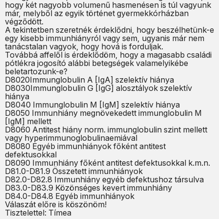
hogy két nagyobb volumenű hasmenésen is túl vagyunk
már, melyből az egyik történet gyermekkórházban
végződött.
A tekintetben szeretnék érdeklődni, hogy beszélhetünk-e
egy kisebb immunhiányról vagy sem, ugyanis már nem
tanácstalan vagyok, hogy hová is forduljak.
Továbbá affelől is érdeklődöm, hogy a magasabb családi
pótlékra jogosító alábbi betegségek valamelyikébe
beletartozunk-e?
D8020Immunglobulin A [IgA] szelektív hiánya
D8030Immunglobulin G [IgG] alosztályok szelektív
hiánya
D8040 Immunglobulin M [IgM] szelektív hiánya
D8050 Immunhiány megnövekedett immunglobulin M
[IgM] mellett
D8060 Antitest hiány norm. immunglobulin szint mellett
vagy hyperimmunoglobulinaemiával
D8080 Egyéb immunhiányok főként antitest
defektusokkal
D8090 Immunhiány főként antitest defektusokkal k.m.n.
D81.0-D81.9 Összetett immunhiányok
D82.0-D82.8 Immunhiány egyéb defektushoz társulva
D83.0-D83.9 Közönséges kevert immunhiány
D84.0-D84.8 Egyéb immunhiányok
Válaszát előre is köszönöm!
Tisztelettel: Tímea