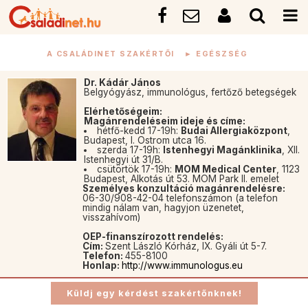
A CSALÁDINET SZAKÉRTŐI
►
EGÉSZSÉG
Dr. Kádár János
Belgyógyász, immunológus, fertőző betegségek
Elérhetőségeim:
Magánrendeléseim ideje és címe:
hétfő-kedd 17-19h:
Budai Allergiaközpont
,
Budapest, I. Ostrom utca 16.
szerda 17-19h:
Istenhegyi Magánklinika
, XII.
Istenhegyi út 31/B.
csütörtök 17-19h:
MOM Medical Center
, 1123
Budapest, Alkotás út 53. MOM Park II. emelet
Személyes konzultáció magánrendelésre:
06-30/908-42-04 telefonszámon (a telefon
mindig nálam van, hagyjon üzenetet,
visszahívom)
OEP-finanszírozott rendelés:
Cím:
Szent László Kórház, IX. Gyáli út 5-7.
Telefon:
455-8100
Honlap:
http://www.immunologus.eu