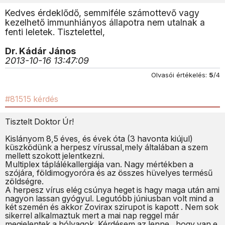
Kedves érdeklődő, semmiféle számottevő vagy
kezelhető immunhiányos állapotra nem utalnak a
fenti leletek. Tisztelettel,
Dr. Kádár János
2013-10-16 13:47:09
Olvasói értékelés:
5
/4
#81515 kérdés
Tisztelt Doktor Úr!
Kislányom 8,5 éves, és évek óta (3 havonta kiújul)
küszködünk a herpesz vírussal,mely általában a szem
mellett szokott jelentkezni.
Multiplex táplálékallergiája van. Nagy mértékben a
szójára, földimogyoróra és az összes hüvelyes termésű
zöldségre.
A herpesz vírus elég csúnya heget is hagy maga után ami
nagyon lassan gyógyul. Legutóbb júniusban volt mind a
két szemén és akkor Zovirax szirupot is kapott . Nem sok
sikerrel alkalmaztuk mert a mai nap reggel már
megjelentek a hólyagok. Kérdésem az lenne , hogy van e