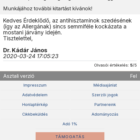
Munkájához további kitartást kívánok!
Kedves Érdeklődő, az antihisztaminok szedésének
(így az Allergának) sincs semmiféle kockázata a
mostani járvány idején.
Tisztelettel,
Dr. Kádár János
2020-03-24 17:05:23
Olvasói értékelés:
5
/5
Asztali verzió
Fel
Impresszum
Médiaajánlat
Adatvédelem
Szerzõi jogok
Honlaptérkép
Partnereink
Cikkbeküldés
Adományozás
Adó 1%
TÁMOGATÁS