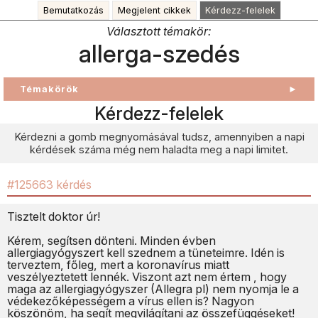
Bemutatkozás
Megjelent cikkek
Kérdezz-felelek
Választott témakör:
allerga-szedés
Témakörök
►
Kérdezz-felelek
Kérdezni a gomb megnyomásával tudsz, amennyiben a napi
kérdések száma még nem haladta meg a napi limitet.
#125663 kérdés
Tisztelt doktor úr!
Kérem, segítsen dönteni. Minden évben
allergiagyógyszert kell szednem a tüneteimre. Idén is
terveztem, főleg, mert a koronavírus miatt
veszélyeztetett lennék. Viszont azt nem értem , hogy
maga az allergiagyógyszer (Allegra pl) nem nyomja le a
védekezőképességem a vírus ellen is? Nagyon
köszönöm, ha segít megvilágítani az összefüggéseket!