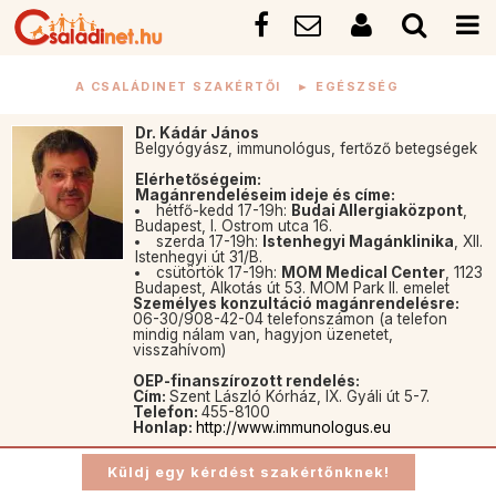
A CSALÁDINET SZAKÉRTŐI
►
EGÉSZSÉG
Dr. Kádár János
Belgyógyász, immunológus, fertőző betegségek
Elérhetőségeim:
Magánrendeléseim ideje és címe:
hétfő-kedd 17-19h:
Budai Allergiaközpont
,
Budapest, I. Ostrom utca 16.
szerda 17-19h:
Istenhegyi Magánklinika
, XII.
Istenhegyi út 31/B.
csütörtök 17-19h:
MOM Medical Center
, 1123
Budapest, Alkotás út 53. MOM Park II. emelet
Személyes konzultáció magánrendelésre:
06-30/908-42-04 telefonszámon (a telefon
mindig nálam van, hagyjon üzenetet,
visszahívom)
OEP-finanszírozott rendelés:
Cím:
Szent László Kórház, IX. Gyáli út 5-7.
Telefon:
455-8100
Honlap:
http://www.immunologus.eu