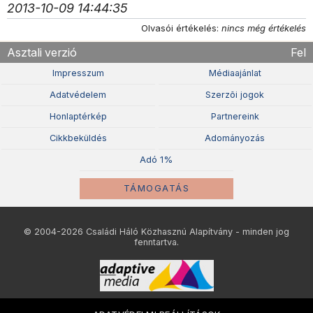
2013-10-09 14:44:35
Olvasói értékelés:
nincs még értékelés
Asztali verzió
Fel
Impresszum
Médiaajánlat
Adatvédelem
Szerzõi jogok
Honlaptérkép
Partnereink
Cikkbeküldés
Adományozás
Adó 1%
TÁMOGATÁS
© 2004-2026 Családi Háló Közhasznú Alapítvány - minden jog
fenntartva.