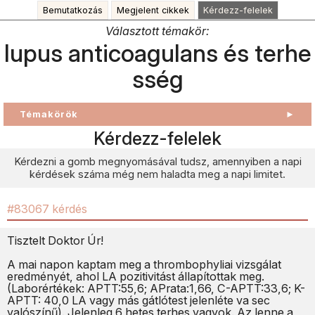
Bemutatkozás
Megjelent cikkek
Kérdezz-felelek
Választott témakör:
lupus anticoagulans és terhe
sség
Témakörök
►
Kérdezz-felelek
Kérdezni a gomb megnyomásával tudsz, amennyiben a napi
kérdések száma még nem haladta meg a napi limitet.
#83067 kérdés
Tisztelt Doktor Úr!
A mai napon kaptam meg a thrombophyliai vizsgálat
eredményét, ahol LA pozitivitást állapítottak meg.
(Laborértékek: APTT:55,6; APrata:1,66, C-APTT:33,6; K-
APTT: 40,0 LA vagy más gátlótest jelenléte va sec
valószínű). Jelenleg 6 hetes terhes vagyok. Az lenne a