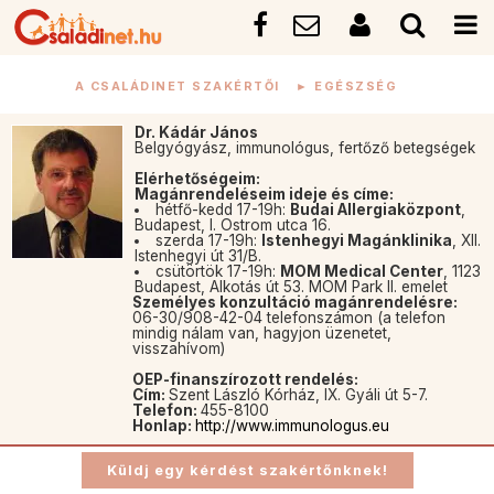
A CSALÁDINET SZAKÉRTŐI
►
EGÉSZSÉG
Dr. Kádár János
Belgyógyász, immunológus, fertőző betegségek
Elérhetőségeim:
Magánrendeléseim ideje és címe:
hétfő-kedd 17-19h:
Budai Allergiaközpont
,
Budapest, I. Ostrom utca 16.
szerda 17-19h:
Istenhegyi Magánklinika
, XII.
Istenhegyi út 31/B.
csütörtök 17-19h:
MOM Medical Center
, 1123
Budapest, Alkotás út 53. MOM Park II. emelet
Személyes konzultáció magánrendelésre:
06-30/908-42-04 telefonszámon (a telefon
mindig nálam van, hagyjon üzenetet,
visszahívom)
OEP-finanszírozott rendelés:
Cím:
Szent László Kórház, IX. Gyáli út 5-7.
Telefon:
455-8100
Honlap:
http://www.immunologus.eu