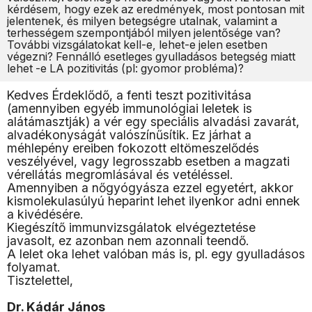
kérdésem, hogy ezek az eredmények, most pontosan mit
jelentenek, és milyen betegségre utalnak, valamint a
terhességem szempontjából milyen jelentősége van?
További vizsgálatokat kell-e, lehet-e jelen esetben
végezni? Fennálló esetleges gyulladásos betegség miatt
lehet -e LA pozitivitás (pl: gyomor probléma)?
Kedves Érdeklődő, a fenti teszt pozitivitása
(amennyiben egyéb immunológiai leletek is
alátámasztják) a vér egy speciális alvadási zavarát,
alvadékonyságát valószínűsítik. Ez járhat a
méhlepény ereiben fokozott eltömeszelődés
veszélyével, vagy legrosszabb esetben a magzati
vérellátás megromlásával és vetéléssel.
Amennyiben a nőgyógyásza ezzel egyetért, akkor
kismolekulasúlyú heparint lehet ilyenkor adni ennek
a kivédésére.
Kiegészítő immunvizsgálatok elvégeztetése
javasolt, ez azonban nem azonnali teendő.
A lelet oka lehet valóban más is, pl. egy gyulladásos
folyamat.
Tisztelettel,
Dr. Kádár János