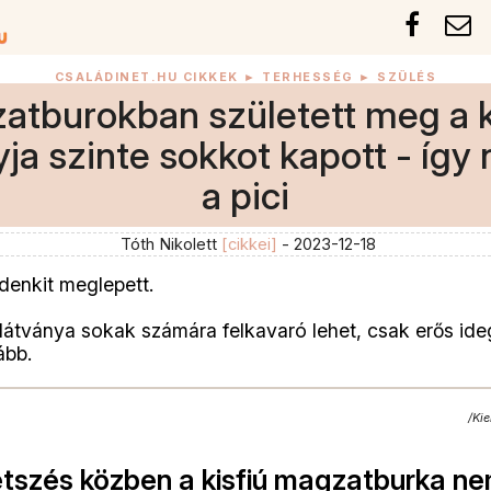
CSALÁDINET.HU CIKKEK
►
TERHESSÉG
►
SZÜLÉS
atburokban született meg a ki
a szinte sokkot kapott - így 
a pici
Tóth Nikolett
[cikkei]
- 2023-12-18
ndenkit meglepett.
 látványa sokak számára felkavaró lehet, csak erős id
ább.
/Kie
szés közben a kisfiú magzatburka ne