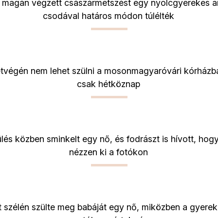
t magán végzett császármetszést egy nyolcgyerekes a
csodával határos módon túlélték
tvégén nem lehet szülni a mosonmagyaróvári kórházb
csak hétköznap
lés közben sminkelt egy nő, és fodrászt is hívott, hogy
nézzen ki a fotókon
t szélén szülte meg babáját egy nő, miközben a gyerek