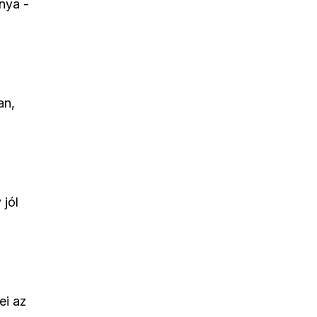
nya -
an,
 jól
ei az