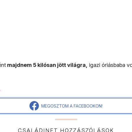
ént
majdnem 5 kilósan jött világra,
igazi óriásbaba vo
.
m
MEGOSZTOM A FACEBOOKON!
CSALÁDINET HOZZÁSZÓLÁSOK