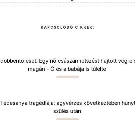
KAPCSOLÓDÓ CIKKEK:
öbbentő eset: Egy nő császármetszést hajtott végre 
magán - Ő és a babája is túlélte
al édesanya tragédiája: agyvérzés következtében hunyt
szülés után