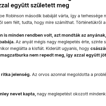
zzal együtt született meg
oe Robinson második babáját várta, így a terhessége
től sem félt, tudta, hogy mire számíthat. Történetükről 
n is minden rendben volt, azt mondták az anyának
babája.
Az anyát mégis nagy meglepetés érte, szinte 
mikor meglátta a kisfiát. Kiderült ugyanis, hogy
császá
magzatburka nem repedt meg, így azzal együtt jött
ritka jelenség.
Az orvos azonnal megoldotta a problé
inley nevet kapta,
nagy meglepetést okozott mindenk