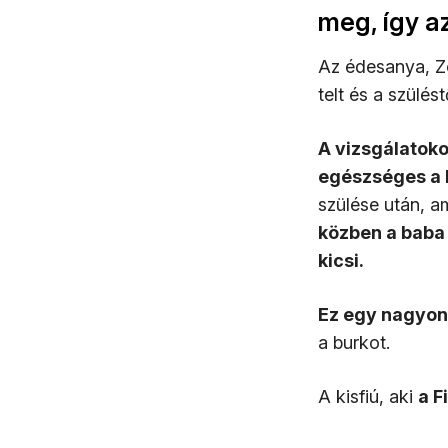
meg, így a
Az édesanya, Z
telt és a szülés
A vizsgálatoko
egészséges a 
szülése után, a
közben a baba 
kicsi.
Ez egy nagyon 
a burkot.
A kisfiú, aki
a F