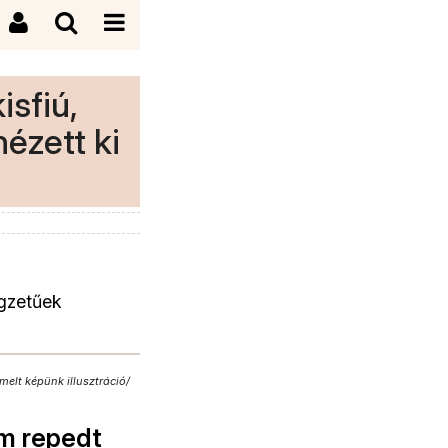
sfiú,
nézett ki
egzetűek
melt képünk illusztráció/
m repedt