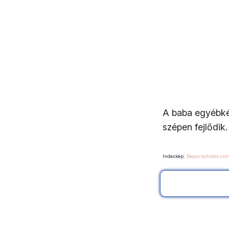
A baba egyébk
szépen fejlődik
Indexkép:
Depositphotos.co