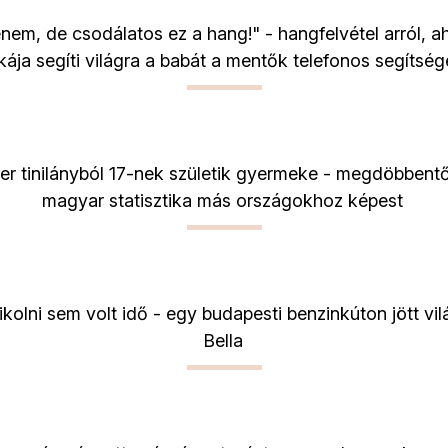
enem, de csodálatos ez a hang!" - hangfelvétel arról, 
kája segíti világra a babát a mentők telefonos segítség
er tinilányból 17-nek születik gyermeke - megdöbbent
magyar statisztika más országokhoz képest
kolni sem volt idő - egy budapesti benzinkúton jött vil
Bella