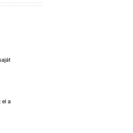
saját
 el a