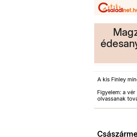
Magz
édesanyj
A kis Finley mi
Figyelem: a vér
olvassanak tov
Császármet