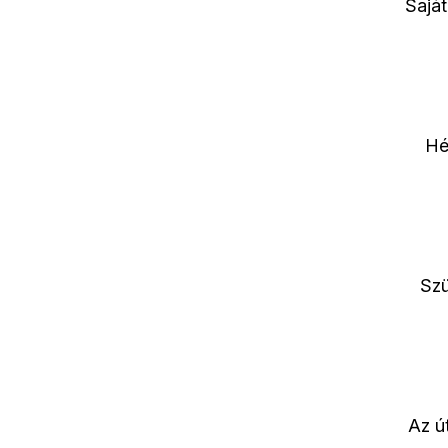
Sajá
Hé
Szü
Az ú