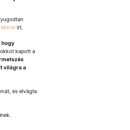
 nyugodtan
a
Mirror
írt.
, hogy
sokkot kapott a
rmetszés
 világra a
mát, és elvágta
inek.