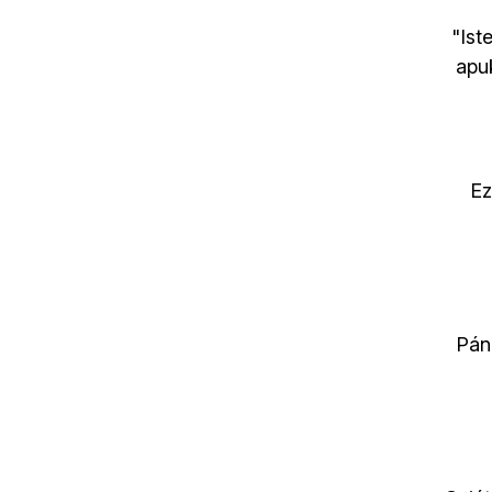
"Ist
apu
Ez
Páni