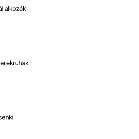
llalkozók
yerekruhák
senki