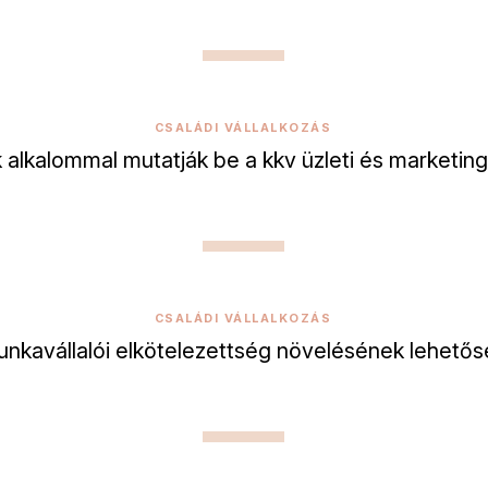
CSALÁDI VÁLLALKOZÁS
k alkalommal mutatják be a kkv üzleti és marketin
CSALÁDI VÁLLALKOZÁS
nkavállalói elkötelezettség növelésének lehetős