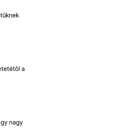
etűknek
tetétől a
 egy nagy