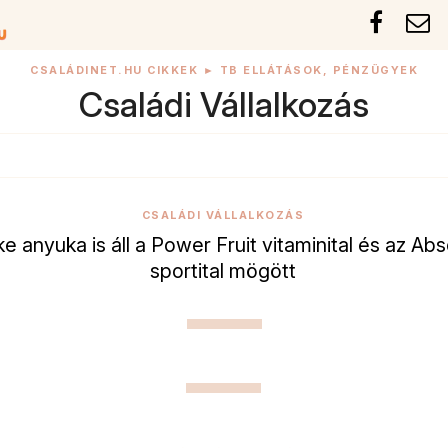
CSALÁDINET.HU CIKKEK
►
TB ELLÁTÁSOK, PÉNZÜGYEK
Családi Vállalkozás
CSALÁDI VÁLLALKOZÁS
e anyuka is áll a Power Fruit vitaminital és az Abs
sportital mögött