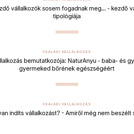
zdő vállalkozók sosem fogadnak meg... - kezdő vá
tipológiája
CSALÁDI VÁLLALKOZÁS
állalkozás bemutatkozója: NaturAnyu - baba- és g
gyermeked bőrének egészségéért
CSALÁDI VÁLLALKOZÁS
an indíts vállalkozást? - Amiről még nem beszélt 