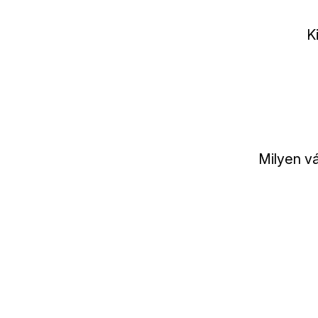
K
Milyen vá