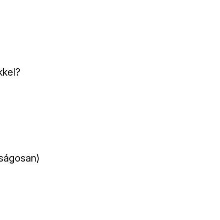
kkel?
nságosan)