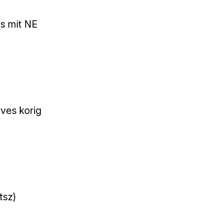
és mit NE
éves korig
tsz)