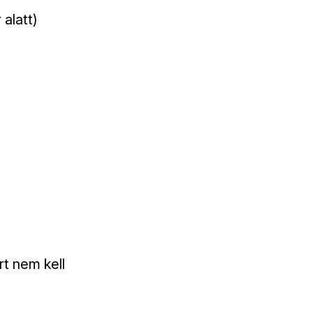
 alatt)
t nem kell