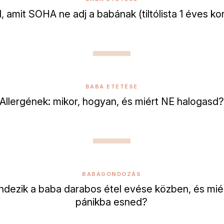
l, amit SOHA ne adj a babának (tiltólista 1 éves kor
BABA ETETÉSE
Allergének: mikor, hogyan, és miért NE halogasd?
BABAGONDOZÁS
ndezik a baba darabos étel evése közben, és miér
pánikba esned?