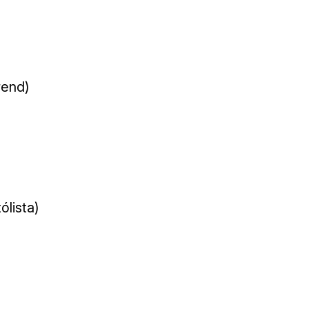
rend)
ólista)