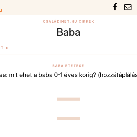
CSALÁDINET.HU CIKKEK
Baba
AT ►
BABA ETETÉSE
e: mit ehet a baba 0-1 éves korig? (hozzátáplálá