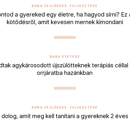
BABA FEJLŐDÉSE, FEJLESZTÉSE
ontod a gyereked egy életre, ha hagyod sírni? Ez 
kötődésről, amit kevesen mernek kimondani
BABA ETETÉSE
dtak agykárosodott újszülötteknek terápiás céllal
orrjáratba hazánkban
BABA FEJLŐDÉSE, FEJLESZTÉSE
 dolog, amit meg kell tanítani a gyereknek 2 éves 