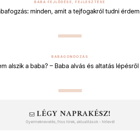
BABA FEJLŐDÉSE, FEJLESZTÉSE
bafogzás: minden, amit a tejfogakról tudni érde
BABAGONDOZÁS
em alszik a baba? – Baba alvás és altatás lépésről
LÉGY NAPRAKÉSZ!
Gyermeknevelés, friss hírek, aktualitások - hírlevél