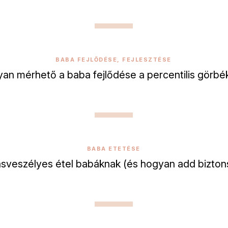
BABA FEJLŐDÉSE, FEJLESZTÉSE
an mérhető a baba fejlődése a percentilis görbé
BABA ETETÉSE
dásveszélyes étel babáknak (és hogyan add bizto