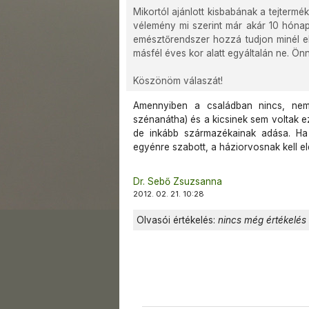
Mikortól ajánlott kisbabának a tejtermé
vélemény mi szerint már akár 10 hónap
emésztőrendszer hozzá tudjon minél el
másfél éves kor alatt egyáltalán ne. Ö
Köszönöm válaszát!
Amennyiben a családban nincs, nem 
szénanátha) és a kicsinek sem voltak ezi
de inkább származékainak adása. Ha
egyénre szabott, a háziorvosnak kell el
Dr. Sebő Zsuzsanna
2012. 02. 21. 10:28
Olvasói értékelés:
nincs még értékelés