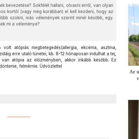
kek bevezetése? Sokfélét hallani, olvasni erről, van olyan
os kortól (vagy még korábban) el kell kezdeni, hogy az
őbb szokni, más vélemények szerint minél később, egy.
nnek mi a véleménye?
volt atópiás megbetegedés(allergia, ekcéma, asztma,
dáig erre utaló tünetei, kb. 8-12 hónaposan indulhat a tej,
 van atópia az előzményben, akkor inkább később. Ez
döntenie, felmérnie. Üdvözlettel
Az u
s