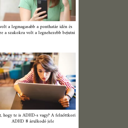
 volt a legmagasabb a ponthatár idén és
re a szakokra volt a legnehezebb bejutni
t, hogy te is ADHD-s vagy? A felnőttkori
ADHD 8 árulkodó jele