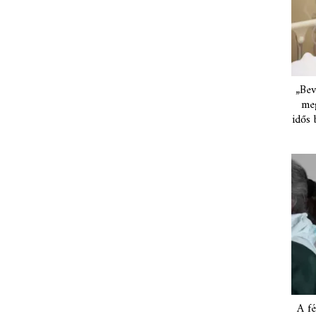
„Bev
meg
idős 
A fé