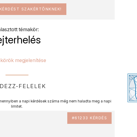
 KÉRDÉST SZAKÉRTŐNKNEK!
lasztott témakör:
ejterhelés
körök megjelenítése
DEZZ-FELELEK
ennyiben a napi kérdések száma még nem haladta meg a napi
limitet.
#61233 KÉRDÉS