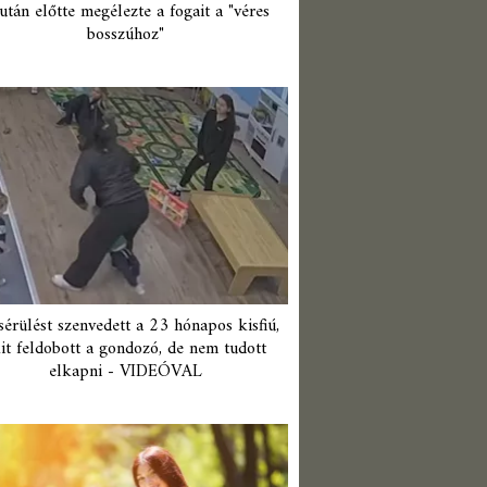
után előtte megélezte a fogait a "véres
bosszúhoz"
érülést szenvedett a 23 hónapos kisfiú,
it feldobott a gondozó, de nem tudott
elkapni - VIDEÓVAL