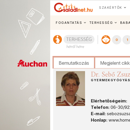
SZAKÉRTŐK
FOGANTATÁS
TERHESSÉG
BAB
0
1
Bemutatkozás
Megjelent cik
Dr. Sebő Zsu
GYERMEKGYÓGYÁS
Elérhetőségeim:
Telefon:
06-30/92
E-mail:
sebozsuzs
Honlap:
www.homeod