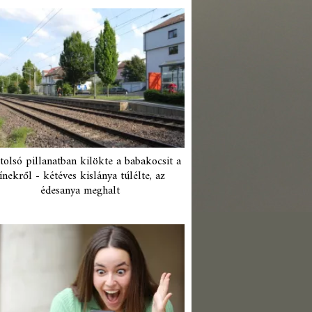
tolsó pillanatban kilökte a babakocsit a
ínekről - kétéves kislánya túlélte, az
édesanya meghalt