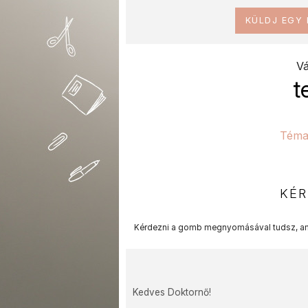
KÜLDJ EGY
Vá
t
Téma
KÉR
Kérdezni a gomb megnyomásával tudsz, am
Kedves Doktornő!