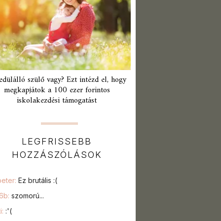
edülálló szülő vagy? Ezt intézd el, hogy
megkapjátok a 100 ezer forintos
iskolakezdési támogatást
LEGFRISSEBB
HOZZÁSZÓLÁSOK
peter:
Ez brutális :(
76b:
szomorú...
i:
:'(