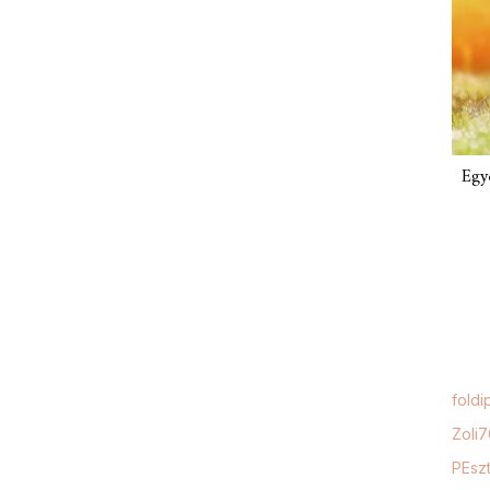
Egy
foldi
Zoli
PEszt