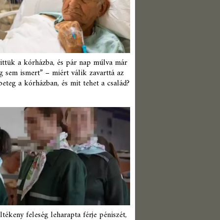
ittük a kórházba, és pár nap múlva már
 sem ismert” – miért válik zavarttá az
beteg a kórházban, és mit tehet a család?
ltékeny feleség leharapta férje péniszét,