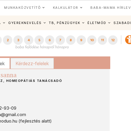
MUNKAKÖZVETÍTŐ
KALKULÁTOR
BABA-MAMA HÍRLEV
A
GYEREKNEVELÉS
TB, PÉNZÜGYEK
ÉLETMÓD
SZABAD
2
3
4
5
6
7
8
9
10
11
12
kek
Kérdezz-felelek
zsanna
Z, HOMEOPÁTIÁS TANÁCSADÓ
2-93-09
a@gmail.com
uo.hu (fejlesztés alatt)