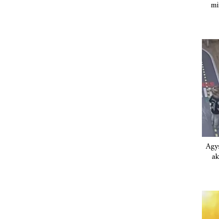
mi
Agys
ak