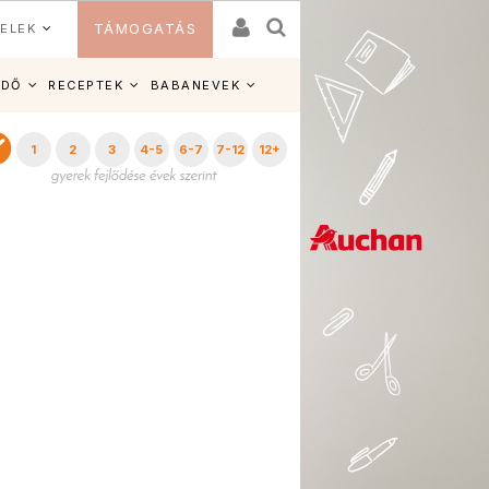
ELEK
TÁMOGATÁS
IDŐ
RECEPTEK
BABANEVEK
1
2
3
4-5
6-7
7-12
12+