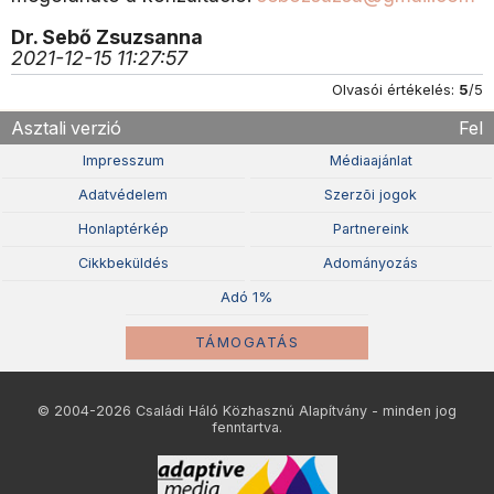
Dr. Sebő Zsuzsanna
2021-12-15 11:27:57
Olvasói értékelés:
5
/5
Asztali verzió
Fel
Impresszum
Médiaajánlat
Adatvédelem
Szerzõi jogok
Honlaptérkép
Partnereink
Cikkbeküldés
Adományozás
Adó 1%
TÁMOGATÁS
© 2004-2026 Családi Háló Közhasznú Alapítvány - minden jog
fenntartva.