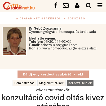
A CSALÁDINET SZAKÉRTŐI
►
EGÉSZSÉG
Dr. Sebő Zsuzsanna
Gyermekgyógyász, homeopátiás tanácsadó
Elérhetőségeim:
Telefon:
06-30/922-93-09
E-mail:
sebozsuzsa@gmail.com
Honlap:
www.homeoduo.hu (fejlesztés alatt)
Bemutatkozás
Megjelent cikkek
Kérdezz-felelek
Választott témakör:
konzultáció covid oltás kivez