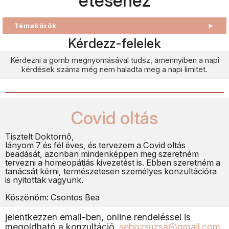
etéséhez
Témakörök
►
Kérdezz-felelek
Kérdezni a gomb megnyomásával tudsz, amennyiben a napi
kérdések száma még nem haladta meg a napi limitet.
Covid oltás
Tisztelt Doktornő,
lányom 7 és fél éves, és tervezem a Covid oltás
beadását, azonban mindenképpen meg szeretném
tervezni a homeopátiás kivezetést is. Ebben szeretném a
tanácsát kérni, természetesen személyes konzultációra
is nyitottak vagyunk.
Köszönöm: Csontos Bea
jelentkezzen email-ben, online rendeléssel is
megoldható a konzultáció.
sebozsuzsa@gmail.com