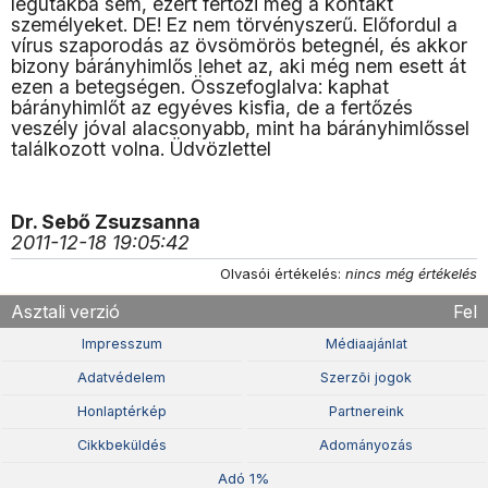
légutakba sem, ezért fertőzi meg a kontakt
személyeket. DE! Ez nem törvényszerű. Előfordul a
vírus szaporodás az övsömörös betegnél, és akkor
bizony bárányhimlős lehet az, aki még nem esett át
ezen a betegségen. Összefoglalva: kaphat
bárányhimlőt az egyéves kisfia, de a fertőzés
veszély jóval alacsonyabb, mint ha bárányhimlőssel
találkozott volna. Üdvözlettel
Dr. Sebő Zsuzsanna
2011-12-18 19:05:42
Olvasói értékelés:
nincs még értékelés
Asztali verzió
Fel
Impresszum
Médiaajánlat
Adatvédelem
Szerzõi jogok
Honlaptérkép
Partnereink
Cikkbeküldés
Adományozás
Adó 1%