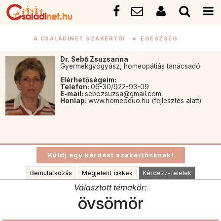
A CSALÁDINET SZAKÉRTŐI
►
EGÉSZSÉG
Dr. Sebő Zsuzsanna
Gyermekgyógyász, homeopátiás tanácsadó
Elérhetőségeim:
Telefon:
06-30/922-93-09
E-mail:
sebozsuzsa@gmail.com
Honlap:
www.homeoduo.hu (fejlesztés alatt)
Bemutatkozás
Megjelent cikkek
Kérdezz-felelek
Választott témakör:
övsömör