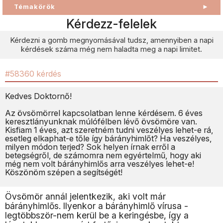
Témakörök
►
Kérdezz-felelek
Kérdezni a gomb megnyomásával tudsz, amennyiben a napi
kérdések száma még nem haladta meg a napi limitet.
#58360 kérdés
Kedves Doktornő!
Az övsömörrel kapcsolatban lenne kérdésem. 6 éves
keresztlányunknak múlófélben lévő övsömöre van.
Kisfiam 1 éves, azt szeretném tudni veszélyes lehet-e rá,
esetleg elkaphat-e tőle így bárányhimlőt? Ha veszélyes,
milyen módon terjed? Sok helyen írnak erről a
betegségről, de számomra nem egyértelmű, hogy aki
még nem volt bárányhimlős arra veszélyes lehet-e!
Köszönöm szépen a segítségét!
Övsömör annál jelentkezik, aki volt már
bárányhimlős. Ilyenkor a bárányhimlő vírusa -
legtöbbször-nem kerül be a keringésbe, így a