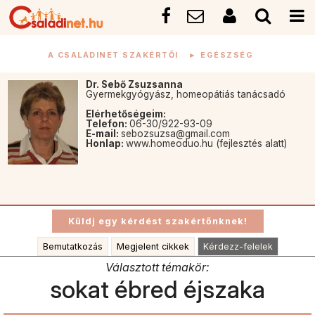
A CSALÁDINET SZAKÉRTŐI
►
EGÉSZSÉG
Dr. Sebő Zsuzsanna
Gyermekgyógyász, homeopátiás tanácsadó
Elérhetőségeim:
Telefon:
06-30/922-93-09
E-mail:
sebozsuzsa@gmail.com
Honlap:
www.homeoduo.hu (fejlesztés alatt)
Bemutatkozás
Megjelent cikkek
Kérdezz-felelek
Választott témakör:
sokat ébred éjszaka