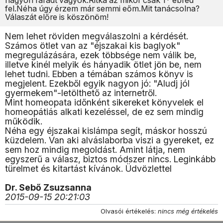
nagyon fáradt vagyok.Ritka az mikor csak 1* ébred
fel.Néha úgy érzem már semmi eőm.Mit tanácsolna?
Válaszát előre is köszönöm!
Nem lehet röviden megválaszolni a kérdését.
Számos ötlet van az "éjszakai kis baglyok"
megregulázására, ezek többsége nem válik be,
illetve kinél melyik és hányadik ötlet jön be, nem
lehet tudni. Ebben a témában számos könyv is
megjelent. Ezekből egyik nagyon jó: "Aludj jól
gyermekem"-letölthető az internetről.
Mint homeopata időnként sikereket könyvelek el
homeopátiás alkati kezeléssel, de ez sem mindig
működik.
Néha egy éjszakai kislámpa segít, máskor hosszú
küzdelem. Van aki alváslaborba viszi a gyereket, ez
sem hoz mindig megoldást. Amint látja, nem
egyszerű a válasz, biztos módszer nincs. Leginkább
türelmet és kitartást kívánok. Üdvözlettel
Dr. Sebő Zsuzsanna
2015-09-15 20:21:03
Olvasói értékelés:
nincs még értékelés