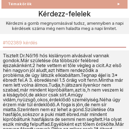
Témakörök
►
Kérdezz-felelek
Kérdezni a gomb megnyomásával tudsz, amennyiben a napi
kérdések száma még nem haladta meg a napi limitet.
#102389 kérdés
Tisztelt Dr.Nő!16 hós kislányom alvásával vannak
gondok.Már születése óta többször felébred
éjszakánként.2 hete vettem el tőle vègleg a cicit.Az első
hén nagyon jól aludt,azt hittem rendeződik a
probléma,de úgy látszik elkiabáltam.Tegnap éjjel is 3*
ébredt fel.A 3. ébredésnél 1.5 óráig volt fenn.Mintha már
nem lett volna álmos.Tudja,h játszani ilyenkor nem
szabad,már mindent kipróbáltam,azt is,h nem veszem ki
a kiságyból,de akkor csak sírt.Amúgy
vidám,nyüzsgő,okos,érdeklődő személyiség.Néha úgy
érzem már túl érdeklődő.A foga is jön,de nem sír
miatta.Szerintem nem ez lehet a gond.Születése óta
hasfájós,sokszor a puki miatt ébred.már mindent
kipróbáltunk hasfájásra de semmi nem segített.Ha olyat
eszik mindig felpuffad.Egyébként ezt tőlem örökölte.Már