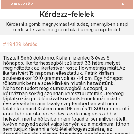
Témakörök
►
Kérdezz-felelek
Kérdezni a gomb megnyomásával tudsz, amennyiben a napi
kérdések száma még nem haladta meg a napi limitet.
#49429 kérdés
Tisztelt Sebő doktornő.Kisfiam jelenleg 3 éves 5
hónapos. Ikerterhességből született 33 hétre,melyet
meginditottak az ikertestvér rossz flowmetriája miatt.Az
ikertestvért 15 naposan eltesztettük. Patrik kisfiam
születésekor 1910 gramm volt és 44 cm. Egy hónapot
töltöttünk bent a sote klinikán miután hazajöttünk.
Nehezen tudott még cumisüvegből is szopni, a
kórházban sokáig szondán keresztül etették. Jelenleg
táplálkozási problémával küzdünk.Ennek már másfél
éve.Vérvételen ami tavaly szeptemberben volt nem
találtak semmit Kisfiam most 95 cm és 11,300 gramm. utál
enni. február óta bölcsödés, azóta még rosszabb a
helyzet, mert a bölcsiben nem fogad el semmilyen ételt,
kivéve negyed szelet vajas kenyér, ez a maximum. Itthon
sem tudjuk rávenni a főtt étel elfogyasztására, az