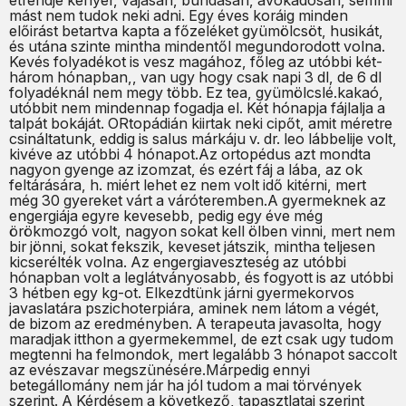
étrendje kenyér, vajasan, bundásan, avokádósan, semmi
mást nem tudok neki adni. Egy éves koráig minden
előirást betartva kapta a főzeléket gyümölcsöt, husikát,
és utána szinte mintha mindentől megundorodott volna.
Kevés folyadékot is vesz magához, főleg az utóbbi két-
három hónapban,, van ugy hogy csak napi 3 dl, de 6 dl
folyadéknál nem megy több. Ez tea, gyümölcslé.kakaó,
utóbbit nem mindennap fogadja el. Két hónapja fájlalja a
talpát bokáját. ORtopádián kiirtak neki cipőt, amit méretre
csináltatunk, eddig is salus márkáju v. dr. leo lábbelije volt,
kivéve az utóbbi 4 hónapot.Az ortopédus azt mondta
nagyon gyenge az izomzat, és ezért fáj a lába, az ok
feltárására, h. miért lehet ez nem volt idő kitérni, mert
még 30 gyereket várt a váróteremben.A gyermeknek az
engergiája egyre kevesebb, pedig egy éve még
örökmozgó volt, nagyon sokat kell ölben vinni, mert nem
bir jönni, sokat fekszik, keveset játszik, mintha teljesen
kicserélték volna. Az engergiaveszteség az utóbbi
hónapban volt a leglátványosabb, és fogyott is az utóbbi
3 hétben egy kg-ot. Elkezdtünk járni gyermekorvos
javaslatára pszichoterpiára, aminek nem látom a végét,
de bizom az eredményben. A terapeuta javasolta, hogy
maradjak itthon a gyermekemmel, de ezt csak ugy tudom
megtenni ha felmondok, mert legalább 3 hónapot saccolt
az evészavar megszünésére.Márpedig ennyi
betegállomány nem jár ha jól tudom a mai törvények
szerint. A Kérdésem a következő, tapasztlatai szerint