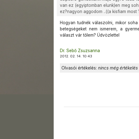
van ez (egyiptomban elunk)en meg soha
ez?nagyon aggodom ..((a kisfiam most 1
Hogyan tudnék válaszolni, mikor soha 
betegségeket nem ismerem, a gyermek
választ vár tőlem? Üdvözlettel
Dr. Sebő Zsuzsanna
2012. 02. 14. 10:43
Olvasói értékelés:
nincs még értékelés