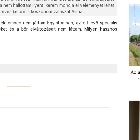
 nem hallottam ilyent ,kerem mondja el velemenyet lehet
 eves ).elore is koszonom valaszat Aisha
életemben nem jártam Egyiptomban, az ott lévő speciális
et és a bőr elváltozásait nem láttam. Milyen hasznos
Az u
s