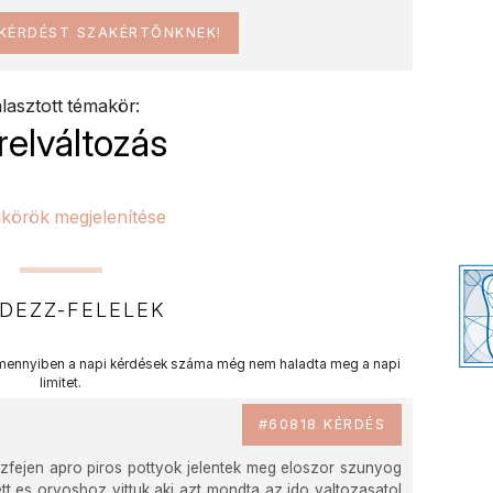
 KÉRDÉST SZAKÉRTŐNKNEK!
lasztott témakör:
relváltozás
körök megjelenítése
DEZZ-FELELEK
ennyiben a napi kérdések száma még nem haladta meg a napi
limitet.
#60818 KÉRDÉS
zfejen apro piros pottyok jelentek meg eloszor szunyog
tt es orvoshoz vittuk aki azt mondta az ido valtozasatol