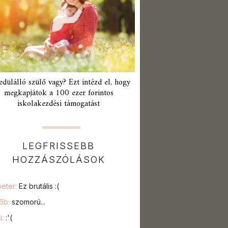
edülálló szülő vagy? Ezt intézd el, hogy
megkapjátok a 100 ezer forintos
iskolakezdési támogatást
LEGFRISSEBB
HOZZÁSZÓLÁSOK
peter:
Ez brutális :(
76b:
szomorú...
i:
:'(