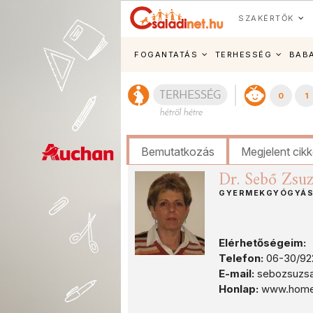
SZAKÉRTŐK
FOGANTATÁS
TERHESSÉG
BAB
0
1
Bemutatkozás
Megjelent cik
Dr. Sebő Zsu
GYERMEKGYÓGYÁS
Elérhetőségeim:
Telefon:
06-30/92
E-mail:
sebozsuzs
Honlap:
www.homeod