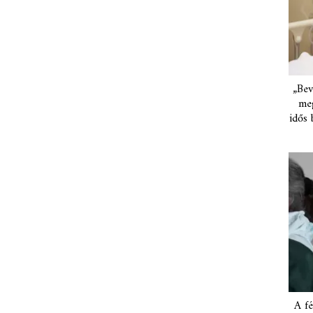
„Bev
meg
idős 
A fé