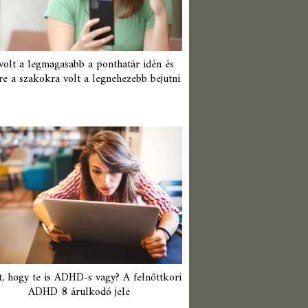
 volt a legmagasabb a ponthatár idén és
re a szakokra volt a legnehezebb bejutni
t, hogy te is ADHD-s vagy? A felnőttkori
ADHD 8 árulkodó jele