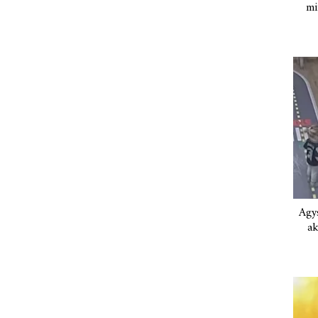
mi
Agys
ak