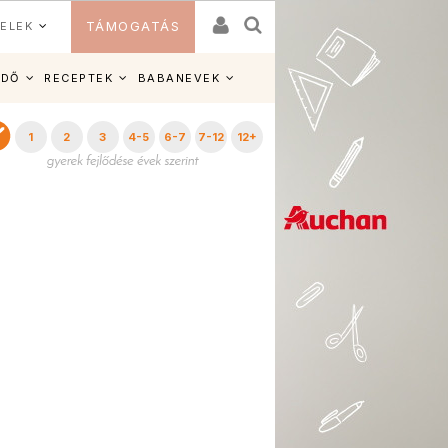
ELEK
TÁMOGATÁS
IDŐ
RECEPTEK
BABANEVEK
1
2
3
4-5
6-7
7-12
12+