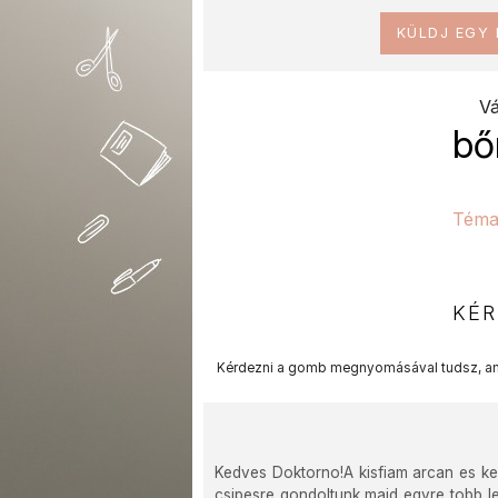
KÜLDJ EGY
Vá
bő
Téma
KÉR
Kérdezni a gomb megnyomásával tudsz, am
Kedves Doktorno!A kisfiam arcan es ke
csipesre gondoltunk majd egyre tobb le