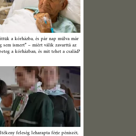
ittük a kórházba, és pár nap múlva már
 sem ismert” – miért válik zavarttá az
beteg a kórházban, és mit tehet a család?
ltékeny feleség leharapta férje péniszét,