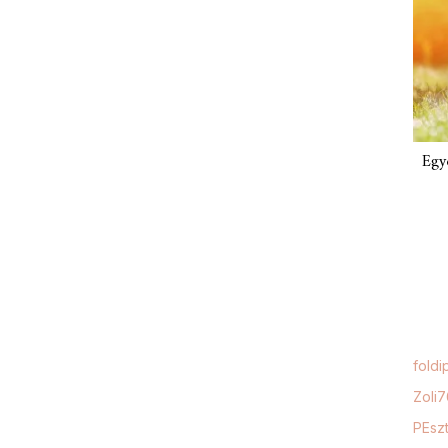
Egy
foldi
Zoli
PEszt