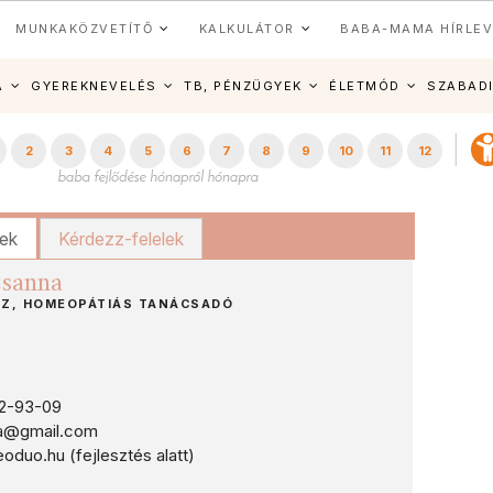
MUNKAKÖZVETÍTŐ
KALKULÁTOR
BABA-MAMA HÍRLEV
A
GYEREKNEVELÉS
TB, PÉNZÜGYEK
ÉLETMÓD
SZABAD
2
3
4
5
6
7
8
9
10
11
12
kek
Kérdezz-felelek
zsanna
Z, HOMEOPÁTIÁS TANÁCSADÓ
2-93-09
a@gmail.com
uo.hu (fejlesztés alatt)