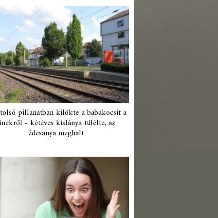
tolsó pillanatban kilökte a babakocsit a
ínekről - kétéves kislánya túlélte, az
édesanya meghalt