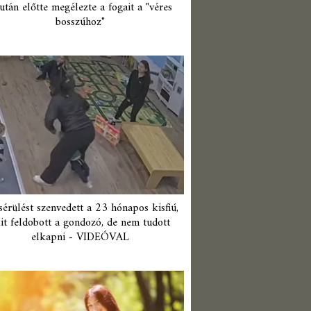
után előtte megélezte a fogait a "véres
bosszúhoz"
érülést szenvedett a 23 hónapos kisfiú,
it feldobott a gondozó, de nem tudott
elkapni - VIDEÓVAL