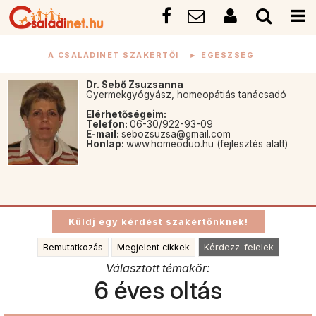
A CSALÁDINET SZAKÉRTŐI
►
EGÉSZSÉG
Dr. Sebő Zsuzsanna
Gyermekgyógyász, homeopátiás tanácsadó
Elérhetőségeim:
Telefon:
06-30/922-93-09
E-mail:
sebozsuzsa@gmail.com
Honlap:
www.homeoduo.hu (fejlesztés alatt)
Bemutatkozás
Megjelent cikkek
Kérdezz-felelek
Választott témakör:
6 éves oltás