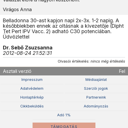
Virágos Anna
Belladonna 30-ast kapjon napi 2x-3x. 1-2 napig. A
későbbiekben ennek az oltásnak a kivezetője (Dipht
Tet Pert IPV Vacc. 2) adható C30 potenciában.
Üdvözlettel
Dr. Sebő Zsuzsanna
2012-08-24 21:52:31
Olvasói értékelés:
nincs még értékelés
Asztali verzió
Fel
Impresszum
Médiaajánlat
Adatvédelem
Szerzõi jogok
Honlaptérkép
Partnereink
Cikkbeküldés
Adományozás
Adó 1%
TÁMOGATÁS