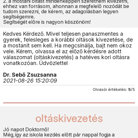
2. a mostani oltást mindenképpen szeretném kivezetni,
ehhez van forrásom, ahonnan a megfelelő nozódát be
tudom szerezni, de kérem, az adagolásban legyen
segítségemre.
Segítségét előre is nagyon köszönöm!
Kedves Kérdező. Mivel teljesen panaszmentes a
gyerek, felesleges a korábbi oltások kivezetése, de
a mostanit sem kell. Ha megcsinálja, bajt nem okoz
vele. Kérem, olvassa el az előző kérdésre adott
válaszomat (oltáskivezetés) a hatéves kori oltásra
vonatkozóan. Üdvözlettel
Dr. Sebő Zsuzsanna
2021-08-26 15:20:09
Olvasói értékelés:
5
/5
oltáskivezetés
Jó napot Doktornő!
Még,így az iskola kezdés előtt pár nappal fogja a