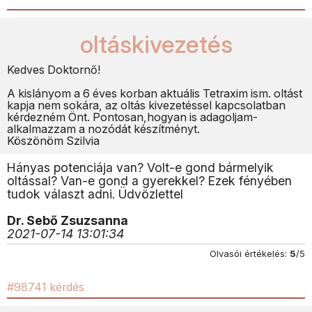
oltáskivezetés
Kedves Doktornő!
A kislányom a 6 éves korban aktuális Tetraxim ism. oltást
kapja nem sokára, az oltás kivezetéssel kapcsolatban
kérdezném Önt. Pontosan,hogyan is adagoljam-
alkalmazzam a nozódát készítményt.
Köszönöm Szilvia
Hányas potenciája van? Volt-e gond bármelyik
oltással? Van-e gond a gyerekkel? Ezek fényében
tudok választ adni. Üdvözlettel
Dr. Sebő Zsuzsanna
2021-07-14 13:01:34
Olvasói értékelés:
5
/5
#98741 kérdés