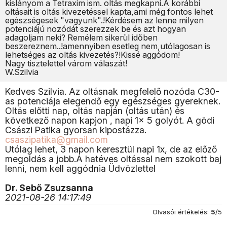
kislányom a Tetraxim ism. oltás megkapni.A korábbi
oltásait is oltás kivezetéssel kapta,ami még fontos lehet
egészségesek "vagyunk".!Kérdésem az lenne milyen
potenciájú nozódát szerezzek be és azt hogyan
adagoljam neki? Remélem sikerül időben
beszereznem..!amennyiben esetleg nem,utólagosan is
lehetséges az oltás kivezetés?!Kissé aggódom!
Nagy tisztelettel várom válaszát!
W.Szilvia
Kedves Szilvia. Az oltásnak megfelelő nozóda C30-
as potenciája elegendő egy egészséges gyereknek.
Oltás előtti nap, oltás napján (oltás után) és
következő napon kapjon , napi 1x 5 golyót. A gödi
Császi Patika gyorsan kipostázza.
csaszipatika@gmail.com
Utólag lehet, 3 napon keresztül napi 1x, de az előző
megoldás a jobb.A hatéves oltással nem szokott baj
lenni, nem kell aggódnia Üdvözlettel
Dr. Sebő Zsuzsanna
2021-08-26 14:17:49
Olvasói értékelés:
5
/5