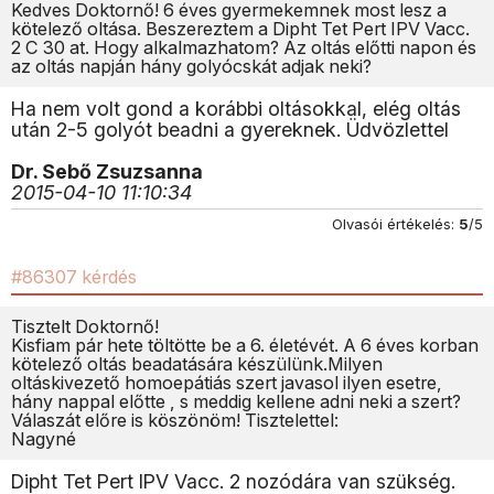
Kedves Doktornő! 6 éves gyermekemnek most lesz a
kötelező oltása. Beszereztem a Dipht Tet Pert IPV Vacc.
2 C 30 at. Hogy alkalmazhatom? Az oltás előtti napon és
az oltás napján hány golyócskát adjak neki?
Ha nem volt gond a korábbi oltásokkal, elég oltás
után 2-5 golyót beadni a gyereknek. Üdvözlettel
Dr. Sebő Zsuzsanna
2015-04-10 11:10:34
Olvasói értékelés:
5
/5
#86307 kérdés
Tisztelt Doktornő!
Kisfiam pár hete töltötte be a 6. életévét. A 6 éves korban
kötelező oltás beadatására készülünk.Milyen
oltáskivezető homoepátiás szert javasol ilyen esetre,
hány nappal előtte , s meddig kellene adni neki a szert?
Válaszát előre is köszönöm! Tisztelettel:
Nagyné
Dipht Tet Pert IPV Vacc. 2 nozódára van szükség.