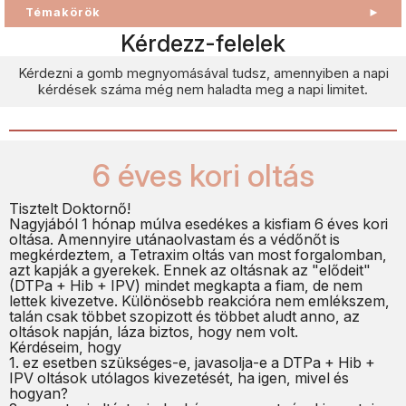
Témakörök
►
Kérdezz-felelek
Kérdezni a gomb megnyomásával tudsz, amennyiben a napi
kérdések száma még nem haladta meg a napi limitet.
6 éves kori oltás
Tisztelt Doktornő!
Nagyjából 1 hónap múlva esedékes a kisfiam 6 éves kori
oltása. Amennyire utánaolvastam és a védőnőt is
megkérdeztem, a Tetraxim oltás van most forgalomban,
azt kapják a gyerekek. Ennek az oltásnak az "elődeit"
(DTPa + Hib + IPV) mindet megkapta a fiam, de nem
lettek kivezetve. Különösebb reakcióra nem emlékszem,
talán csak többet szopizott és többet aludt anno, az
oltások napján, láza biztos, hogy nem volt.
Kérdéseim, hogy
1. ez esetben szükséges-e, javasolja-e a DTPa + Hib +
IPV oltások utólagos kivezetését, ha igen, mivel és
hogyan?