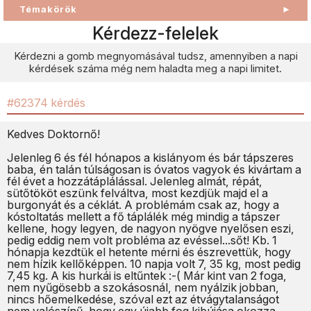
Témakörök
►
Kérdezz-felelek
Kérdezni a gomb megnyomásával tudsz, amennyiben a napi
kérdések száma még nem haladta meg a napi limitet.
#62374 kérdés
Kedves Doktornő!
Jelenleg 6 és fél hónapos a kislányom és bár tápszeres
baba, én talán túlságosan is óvatos vagyok és kivártam a
fél évet a hozzátáplálással. Jelenleg almát, répát,
sütőtököt eszünk felváltva, most kezdjük majd el a
burgonyát és a céklát. A problémám csak az, hogy a
kóstoltatás mellett a fő táplálék még mindig a tápszer
kellene, hogy legyen, de nagyon nyögve nyelősen eszi,
pedig eddig nem volt probléma az evéssel...sőt! Kb. 1
hónapja kezdtük el hetente mérni és észrevettük, hogy
nem hízik kellőképpen. 10 napja volt 7, 35 kg, most pedig
7,45 kg. A kis hurkái is eltűntek :-( Már kint van 2 foga,
nem nyűgösebb a szokásosnál, nem nyálzik jobban,
nincs hőemelkedése, szóval ezt az étvágytalanságot