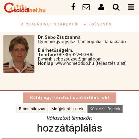
A CSALÁDINET SZAKÉRTŐI
►
EGÉSZSÉG
Dr. Sebő Zsuzsanna
Gyermekgyógyász, homeopátiás tanácsadó
Elérhetőségeim:
Telefon:
06-30/922-93-09
E-mail:
sebozsuzsa@gmail.com
Honlap:
www.homeoduo.hu (fejlesztés alatt)
Bemutatkozás
Megjelent cikkek
Kérdezz-felelek
Választott témakör:
hozzátáplálás