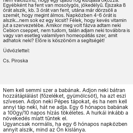
nem valószínű, hogy egy újabb fog kibújása okozza.
Egyébként ha fent van mosolygós, jókedélyű. Éjszaka 8
órát alszik, kb. 3 órát van fent, utána már dörzsöli a
szemét, hogy megint álmos. Napközben 4-6 órát is
alszik...nem sok ez egy kicsit? Félek, hogy kevés vitamin
jut a szervezetébe. Amikor meg volt fázva adtam neki
Cebion cseppet, nem tudom, talán adjam neki továbbra is
vagy van esetleg valamilyen homeopátiás szer, amit
adhatok neki? Előre is köszönöm a segítségét!
Üdvözlettel:
Cs. Piroska
Nem kell semmi szer a babának. Adjon neki bátran
hozzátáplálást (főzeléket, gyümölcsöt), ha azt eszi
szívesen. Adjon neki Pépes tápokat, és ha nem kell
annyi táp neki, hát ne adja. Egy 6 hónapos babának
a 100gy/10 napos hízás tökéletes. A hurkái inkább a
növekedés miatt tűntek el.
Ugyancsak normális, ha egy 6 hónapos napközben
annyit alszik, mind az Ön kislánya.