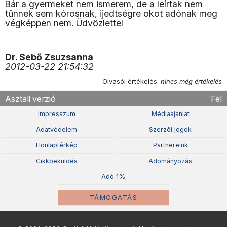
Bár a gyermeket nem ismerem, de a leírtak nem
tűnnek sem kórosnak, ijedtségre okot adónak meg
végképpen nem. Üdvözlettel
Dr. Sebő Zsuzsanna
2012-03-22 21:54:32
Olvasói értékelés:
nincs még értékelés
Asztali verzió
Fel
Impresszum
Médiaajánlat
Adatvédelem
Szerzõi jogok
Honlaptérkép
Partnereink
Cikkbeküldés
Adományozás
Adó 1%
TÁMOGATÁS