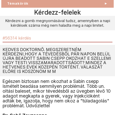
Témakörök
►
Kérdezz-felelek
Kérdezni a gomb megnyomásával tudsz, amennyiben a napi
kérdések száma még nem haladta meg a napi limitet.
#56314 kérdés
KEDVES DOKTORNŐ. MEGSZERETNÉM
KÉRDEZNI,HOGY A TÉVEDÉSBŐL PÁR NAPON BELÜL
ÚJRA BEADOTT SABIN CSEPP OKOZHAT E SZELLEMI
VAGY TESTI VISSZAMARADOTTSÁGOT? MINDEZ A
HETVENES ÉVEK KÖZEPÉN TÖRTÉNT. VÁLASZÁT
ELŐRE IS KÖSZÖNÖM M M
Egészen biztosan nem okozhat a Sabin csepp
ismételt beadása semmilyen problémát. Több un.
oltási baleset, mikor tévedésből az üvegben lévő 10
adagot megkapta a gyerek, vagy injekcióként
adták be, igazolja, hogy nem okoz a "túladagolás"
problémát. Üdvözlettel