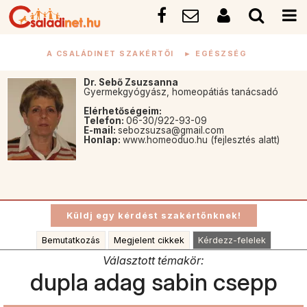
A CSALÁDINET SZAKÉRTŐI
►
EGÉSZSÉG
Dr. Sebő Zsuzsanna
Gyermekgyógyász, homeopátiás tanácsadó
Elérhetőségeim:
Telefon:
06-30/922-93-09
E-mail:
sebozsuzsa@gmail.com
Honlap:
www.homeoduo.hu (fejlesztés alatt)
Bemutatkozás
Megjelent cikkek
Kérdezz-felelek
Választott témakör:
dupla adag sabin csepp