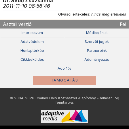
Dr. Sebő Zsuzsanna
2011-11-10 08:56:46
Olvasói értékelés:
nincs még értékelés
Asztali verzió
Fel
Impresszum
Médiaajánlat
Adatvédelem
Szerzõi jogok
Honlaptérkép
Partnereink
Cikkbeküldés
Adományozás
Adó 1%
TÁMOGATÁS
© 2004-2026 Családi Háló Közhasznú Alapítvány - minden jog
fenntartva.