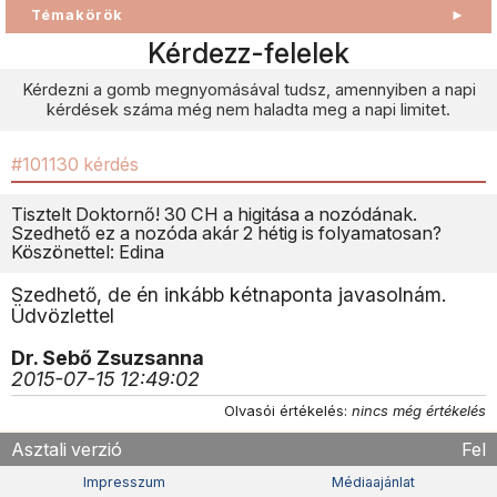
Témakörök
►
Kérdezz-felelek
Kérdezni a gomb megnyomásával tudsz, amennyiben a napi
kérdések száma még nem haladta meg a napi limitet.
#101130 kérdés
Tisztelt Doktornő! 30 CH a higitása a nozódának.
Szedhető ez a nozóda akár 2 hétig is folyamatosan?
Köszönettel: Edina
Szedhető, de én inkább kétnaponta javasolnám.
Üdvözlettel
Dr. Sebő Zsuzsanna
2015-07-15 12:49:02
Olvasói értékelés:
nincs még értékelés
Asztali verzió
Fel
Impresszum
Médiaajánlat