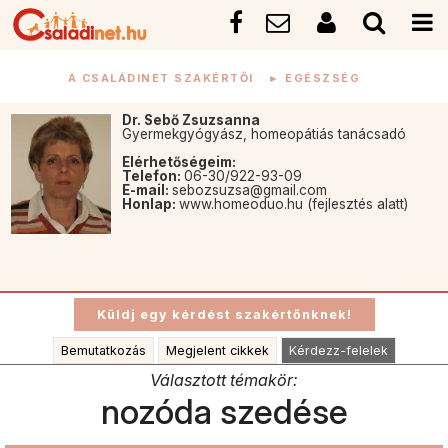
A CSALÁDINET SZAKÉRTŐI
►
EGÉSZSÉG
Dr. Sebő Zsuzsanna
Gyermekgyógyász, homeopátiás tanácsadó
Elérhetőségeim:
Telefon:
06-30/922-93-09
E-mail:
sebozsuzsa@gmail.com
Honlap:
www.homeoduo.hu (fejlesztés alatt)
Bemutatkozás
Megjelent cikkek
Kérdezz-felelek
Választott témakör:
nozóda szedése