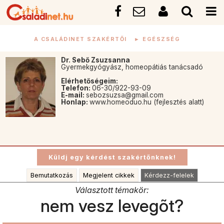
A CSALÁDINET SZAKÉRTŐI
►
EGÉSZSÉG
Dr. Sebő Zsuzsanna
Gyermekgyógyász, homeopátiás tanácsadó
Elérhetőségeim:
Telefon:
06-30/922-93-09
E-mail:
sebozsuzsa@gmail.com
Honlap:
www.homeoduo.hu (fejlesztés alatt)
Bemutatkozás
Megjelent cikkek
Kérdezz-felelek
Választott témakör:
nem vesz levegõt?