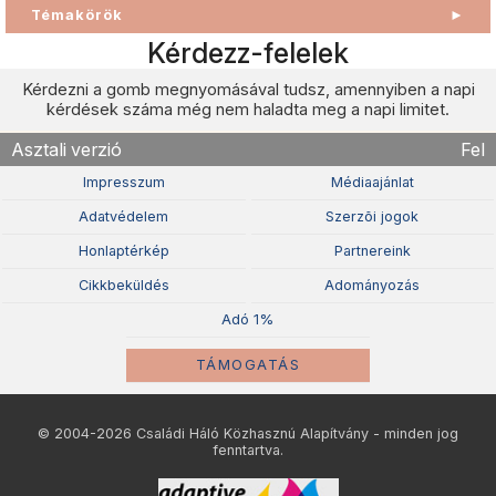
Témakörök
►
Kérdezz-felelek
Kérdezni a gomb megnyomásával tudsz, amennyiben a napi
kérdések száma még nem haladta meg a napi limitet.
Asztali verzió
Fel
Impresszum
Médiaajánlat
Adatvédelem
Szerzõi jogok
Honlaptérkép
Partnereink
Cikkbeküldés
Adományozás
Adó 1%
TÁMOGATÁS
© 2004-2026 Családi Háló Közhasznú Alapítvány - minden jog
fenntartva.