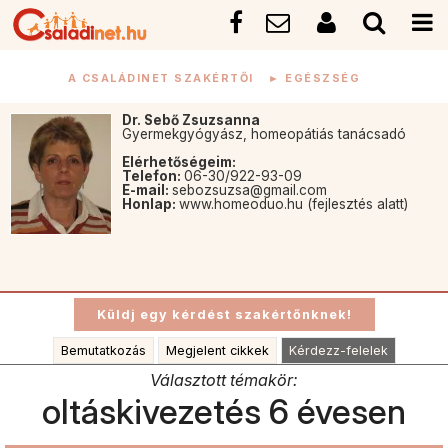
A CSALÁDINET SZAKÉRTŐI
►
EGÉSZSÉG
Dr. Sebő Zsuzsanna
Gyermekgyógyász, homeopátiás tanácsadó
Elérhetőségeim:
Telefon:
06-30/922-93-09
E-mail:
sebozsuzsa@gmail.com
Honlap:
www.homeoduo.hu (fejlesztés alatt)
Bemutatkozás
Megjelent cikkek
Kérdezz-felelek
Választott témakör:
oltáskivezetés 6 évesen