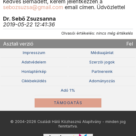
Kedves Bernadett, kérem jelentkezzen a
sebozsuzsa@gmail.com
email címen. Üdvözlettel
Dr. Sebő Zsuzsanna
2019-05-22 12:41:36
Olvasói értékelés:
nincs még értékelés
Asztali verzió
Fel
Impresszum
Médiaajánlat
Adatvédelem
Szerzõi jogok
Honlaptérkép
Partnereink
Cikkbeküldés
Adományozás
Adó 1%
TÁMOGATÁS
© 2004-2026 Családi Háló Közhasznú Alapítvány - minden jog
fenntartva.