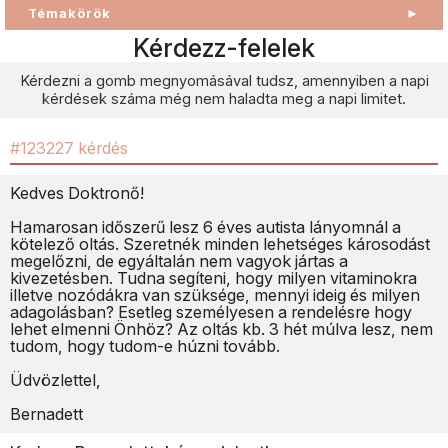
Témakörök
►
Kérdezz-felelek
Kérdezni a gomb megnyomásával tudsz, amennyiben a napi
kérdések száma még nem haladta meg a napi limitet.
#123227 kérdés
Kedves Doktronő!
Hamarosan időszerű lesz 6 éves autista lányomnál a
kötelező oltás. Szeretnék minden lehetséges károsodást
megelőzni, de egyáltalán nem vagyok jártas a
kivezetésben. Tudna segíteni, hogy milyen vitaminokra
illetve nozódákra van szüksége, mennyi ideig és milyen
adagolásban? Esetleg személyesen a rendelésre hogy
lehet elmenni Önhöz? Az oltás kb. 3 hét múlva lesz, nem
tudom, hogy tudom-e húzni tovább.
Üdvözlettel,
Bernadett