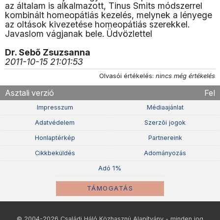
az általam is alkalmazott, Tinus Smits módszerrel
kombinált homeopátiás kezelés, melynek a lényege
az oltások kivezetése homeopátiás szerekkel.
Javaslom vágjanak bele. Üdvözlettel
Dr. Sebő Zsuzsanna
2011-10-15 21:01:53
Olvasói értékelés:
nincs még értékelés
Asztali verzió
Fel
Impresszum
Médiaajánlat
Adatvédelem
Szerzõi jogok
Honlaptérkép
Partnereink
Cikkbeküldés
Adományozás
Adó 1%
TÁMOGATÁS
© 2004-2026 Családi Háló Közhasznú Alapítvány - minden jog