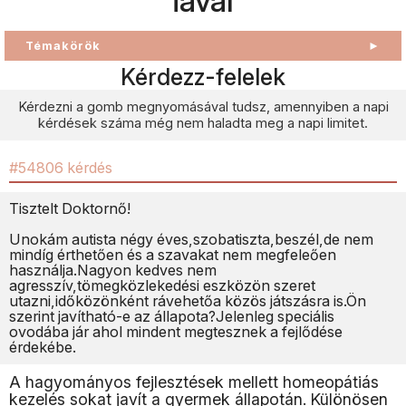
iával
Témakörök
►
Kérdezz-felelek
Kérdezni a gomb megnyomásával tudsz, amennyiben a napi
kérdések száma még nem haladta meg a napi limitet.
#54806 kérdés
Tisztelt Doktornő!
Unokám autista négy éves,szobatiszta,beszél,de nem
mindíg érthetően és a szavakat nem megfeleően
használja.Nagyon kedves nem
agresszív,tömegközlekedési eszközön szeret
utazni,időközönként rávehetőa közös játszásra is.Ön
szerint javítható-e az állapota?Jelenleg speciális
ovodába jár ahol mindent megtesznek a fejlődése
érdekébe.
A hagyományos fejlesztések mellett homeopátiás
kezelés sokat javít a gyermek állapotán. Különösen