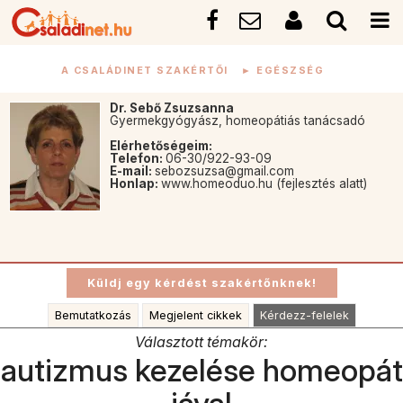
A CSALÁDINET SZAKÉRTŐI
►
EGÉSZSÉG
Dr. Sebő Zsuzsanna
Gyermekgyógyász, homeopátiás tanácsadó
Elérhetőségeim:
Telefon:
06-30/922-93-09
E-mail:
sebozsuzsa@gmail.com
Honlap:
www.homeoduo.hu (fejlesztés alatt)
Bemutatkozás
Megjelent cikkek
Kérdezz-felelek
Választott témakör:
autizmus kezelése homeopát