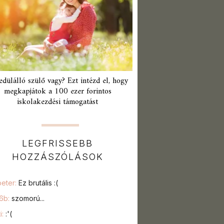
edülálló szülő vagy? Ezt intézd el, hogy
megkapjátok a 100 ezer forintos
iskolakezdési támogatást
LEGFRISSEBB
HOZZÁSZÓLÁSOK
peter:
Ez brutális :(
76b:
szomorú...
i:
:'(