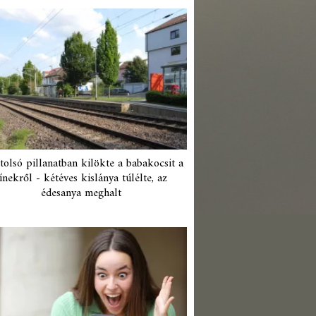
tolsó pillanatban kilökte a babakocsit a
ínekről - kétéves kislánya túlélte, az
édesanya meghalt