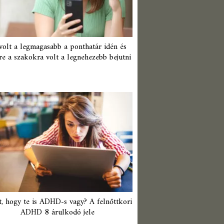
 volt a legmagasabb a ponthatár idén és
re a szakokra volt a legnehezebb bejutni
t, hogy te is ADHD-s vagy? A felnőttkori
ADHD 8 árulkodó jele