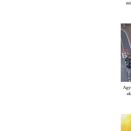
mi
Agys
ak