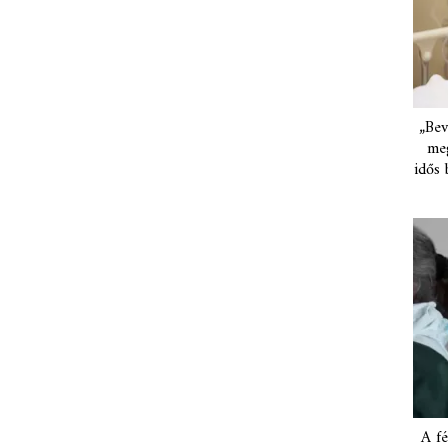
„Bev
meg
idős 
A fé