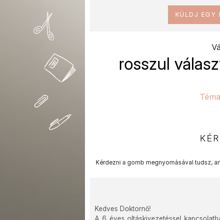
KÜLDJ EGY
Vá
rosszul válas
Téma
KÉR
Kérdezni a gomb megnyomásával tudsz, am
Kedves Doktornő!
A 6 éves oltáskivezetéssel kapcsolatb