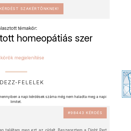
 KÉRDÉST SZAKÉRTŐNKNEK!
lasztott témakör:
ztott homeopátiás szer
körök megjelenítése
DEZZ-FELELEK
ennyiben a napi kérdések száma még nem haladta meg a napi
limitet.
#98443 KÉRDÉS
an találtam meg ezt az oldalt. Beszereztem a Dipht Pert