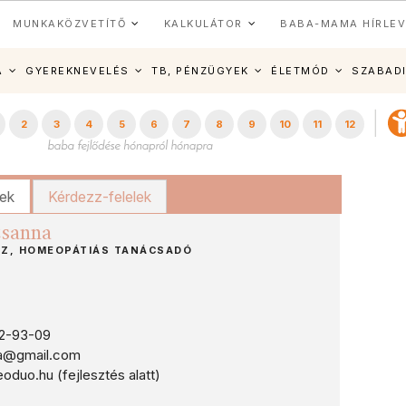
MUNKAKÖZVETÍTŐ
KALKULÁTOR
BABA-MAMA HÍRLEV
A
GYEREKNEVELÉS
TB, PÉNZÜGYEK
ÉLETMÓD
SZABAD
2
3
4
5
6
7
8
9
10
11
12
kek
Kérdezz-felelek
zsanna
Z, HOMEOPÁTIÁS TANÁCSADÓ
2-93-09
a@gmail.com
uo.hu (fejlesztés alatt)