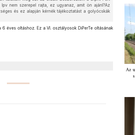
Ipv nem szerepel rajta, ez ugyanaz, amit ön ajánl?Az
zséges és ez alapján kérnék tájékoztatást a golyócskák
6 éves oltáshoz. Ez a VI. osztályosok DiPerTe oltásának
Az u
s