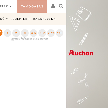
ELEK
TÁMOGATÁS
IDŐ
RECEPTEK
BABANEVEK
1
2
3
4-5
6-7
7-12
12+