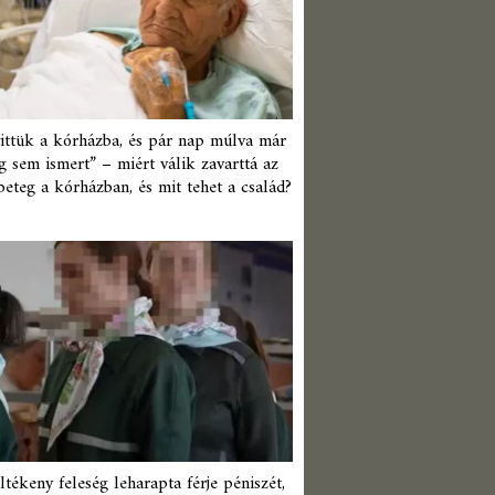
ittük a kórházba, és pár nap múlva már
 sem ismert” – miért válik zavarttá az
beteg a kórházban, és mit tehet a család?
ltékeny feleség leharapta férje péniszét,