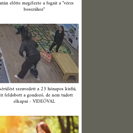
után előtte megélezte a fogait a "véres
bosszúhoz"
érülést szenvedett a 23 hónapos kisfiú,
it feldobott a gondozó, de nem tudott
elkapni - VIDEÓVAL