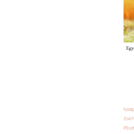
Egy
foldi
Zoli
PEszt