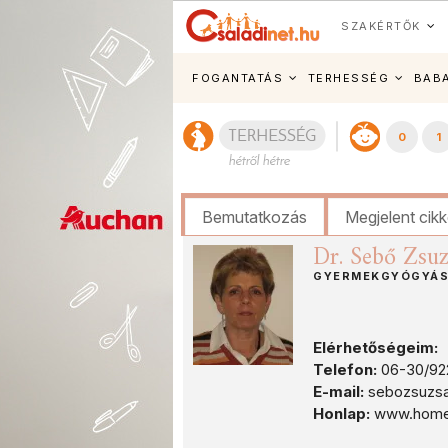
SZAKÉRTŐK
FOGANTATÁS
TERHESSÉG
BAB
0
1
Bemutatkozás
Megjelent cik
Dr. Sebő Zsu
GYERMEKGYÓGYÁS
Elérhetőségeim:
Telefon:
06-30/92
E-mail:
sebozsuzs
Honlap:
www.homeod