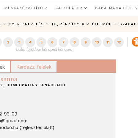
MUNKAKÖZVETÍTŐ
KALKULÁTOR
BABA-MAMA HÍRLEV
A
GYEREKNEVELÉS
TB, PÉNZÜGYEK
ÉLETMÓD
SZABAD
2
3
4
5
6
7
8
9
10
11
12
kek
Kérdezz-felelek
zsanna
Z, HOMEOPÁTIÁS TANÁCSADÓ
2-93-09
a@gmail.com
uo.hu (fejlesztés alatt)