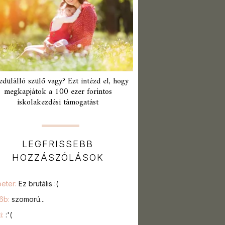
edülálló szülő vagy? Ezt intézd el, hogy
megkapjátok a 100 ezer forintos
iskolakezdési támogatást
LEGFRISSEBB
HOZZÁSZÓLÁSOK
peter:
Ez brutális :(
76b:
szomorú...
i:
:'(