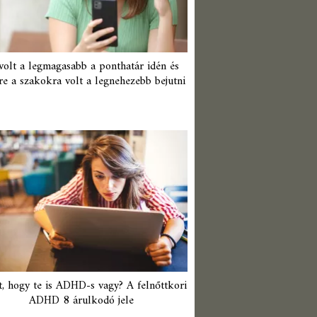
 volt a legmagasabb a ponthatár idén és
re a szakokra volt a legnehezebb bejutni
t, hogy te is ADHD-s vagy? A felnőttkori
ADHD 8 árulkodó jele