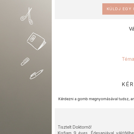
KÜLDJ EGY
Vá
Téma
KÉR
Kérdezni a gomb megnyomásával tudsz, am
Tisztelt Doktornő!
Kisfiam 9 éves. Édesapjával válófélb