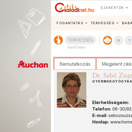
SZAKÉRTŐK
FOGANTATÁS
TERHESSÉG
BAB
0
1
Bemutatkozás
Megjelent cik
Dr. Sebő Zsu
GYERMEKGYÓGYÁS
Elérhetőségeim:
Telefon:
06-30/92
E-mail:
sebozsuzs
Honlap:
www.homeod