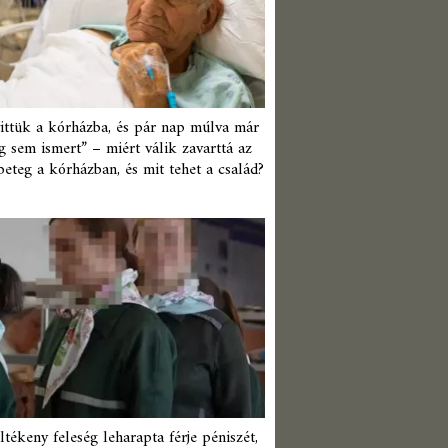
ittük a kórházba, és pár nap múlva már
 sem ismert” – miért válik zavarttá az
beteg a kórházban, és mit tehet a család?
ltékeny feleség leharapta férje péniszét,