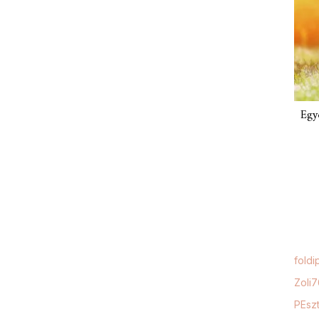
Egy
foldi
Zoli
PEszt