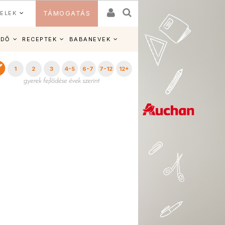
ELEK
TÁMOGATÁS
IDŐ
RECEPTEK
BABANEVEK
1
2
3
4-5
6-7
7-12
12+