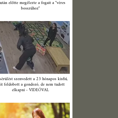
után előtte megélezte a fogait a "véres
bosszúhoz"
érülést szenvedett a 23 hónapos kisfiú,
it feldobott a gondozó, de nem tudott
elkapni - VIDEÓVAL