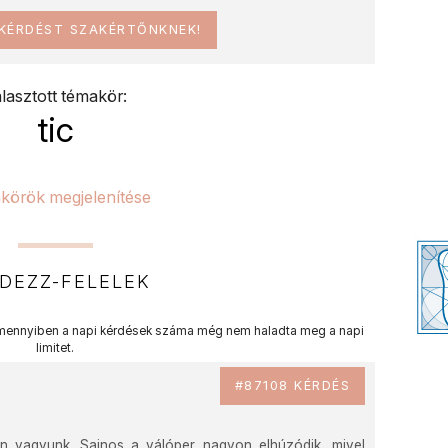
 KÉRDÉST SZAKÉRTŐNKNEK!
lasztott témakör:
tic
körök megjelenítése
DEZZ-FELELEK
ennyiben a napi kérdések száma még nem haladta meg a napi
limitet.
#87108 KÉRDÉS
en vagyunk. Sajnos a válóper nagyon elhúzódik, mivel