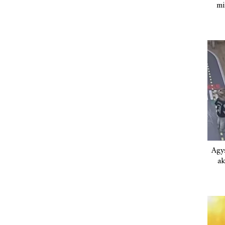
mi
Agys
ak