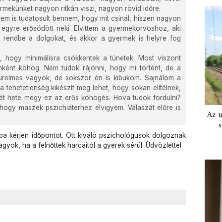
mekünket nagyon ritkán viszi, nagyon rövid időre.
 nem is tudatosult bennem, hogy mit csinál, hiszen nagyon
 egyre erősödött neki. Elvittem a gyermekorvoshoz, aki
 rendbe a dolgokat, és akkor a gyermek is helyre fog
, hogy minimálisra csökkentek a tünetek. Most viszont
nként köhög. Nem tudok rájönni, hogy mi történt, de a
relmes vagyok, de sokszor én is kibukom. Sajnálom a
 tehetetlenség kikészít meg lehet, hogy sokan elítélnek,
Két hete megy ez az erős köhögés. Hova tudok fordulni?
hogy maszek pszichiáterhez elvigyem. Válaszát előre is
Az u
s
dóba kérjen időpontot. Ott kiváló pszichológusok dolgoznak
ok, ha a felnőttek harcaitól a gyerek sérül. Üdvözlettel