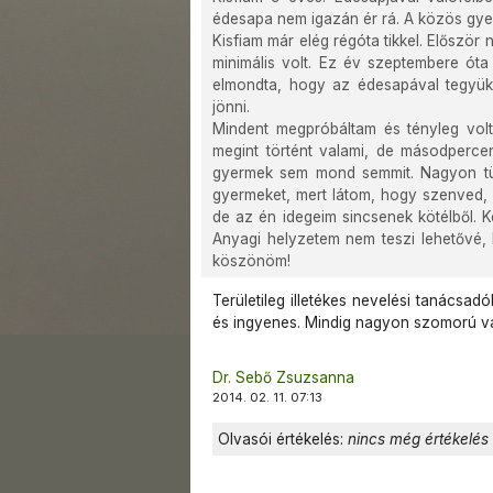
édesapa nem igazán ér rá. A közös gyer
Kisfiam már elég régóta tikkel. Először
minimális volt. Ez év szeptembere óta
elmondta, hogy az édesapával tegyük
jönni.
Mindent megpróbáltam és tényleg volt
megint történt valami, de másodperce
gyermek sem mond semmit. Nagyon tü
gyermeket, mert látom, hogy szenved, a
de az én idegeim sincsenek kötélből. 
Anyagi helyzetem nem teszi lehetővé, 
köszönöm!
Területileg illetékes nevelési tanácsa
és ingyenes. Mindig nagyon szomorú vagy
Dr. Sebő Zsuzsanna
2014. 02. 11. 07:13
Olvasói értékelés:
nincs még értékelés