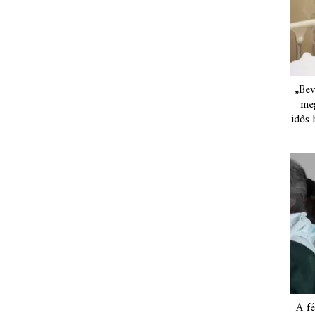
„Bev
meg
idős 
A fé