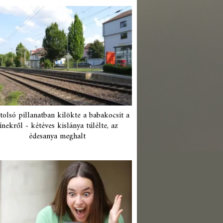
tolsó pillanatban kilökte a babakocsit a
ínekről - kétéves kislánya túlélte, az
édesanya meghalt