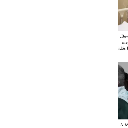
„Bev
meg
idős 
A fé