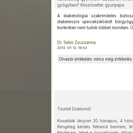
gyógyítani? Köszönettel: gyuripapa
A diabetológiai szakrendelés biztosa
diabeteszre specializálódott bőrgyóg
konkrétan nem tudok többet mondani. Ü
Dr. Sebő Zsuzsanna
2012. 07. 12. 19:53
Olvasói értékelés:
nincs még értékelés
Tisztelt Doktornő!
Kissebbik lányom 20 hónapos, 4 hónap
Rengeteg kérdés felmerül bennem, l
Kérdésem, lehet-e összefüggés abban, 