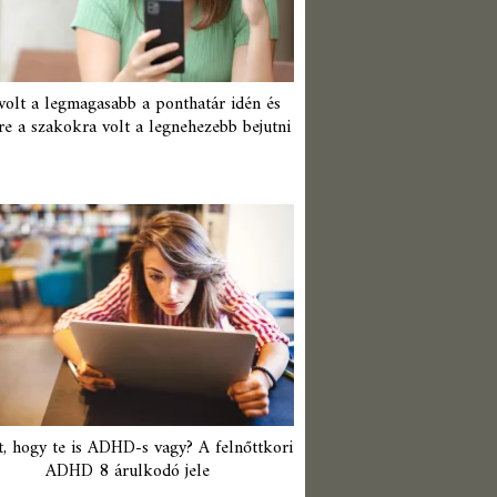
 volt a legmagasabb a ponthatár idén és
re a szakokra volt a legnehezebb bejutni
t, hogy te is ADHD-s vagy? A felnőttkori
ADHD 8 árulkodó jele