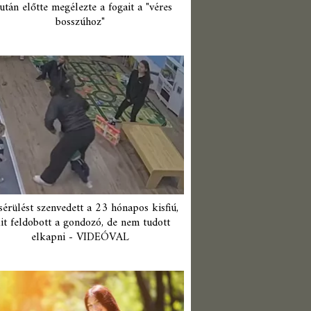
után előtte megélezte a fogait a "véres
bosszúhoz"
érülést szenvedett a 23 hónapos kisfiú,
it feldobott a gondozó, de nem tudott
elkapni - VIDEÓVAL