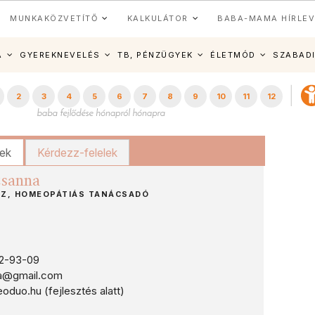
MUNKAKÖZVETÍTŐ
KALKULÁTOR
BABA-MAMA HÍRLEV
A
GYEREKNEVELÉS
TB, PÉNZÜGYEK
ÉLETMÓD
SZABAD
2
3
4
5
6
7
8
9
10
11
12
kek
Kérdezz-felelek
zsanna
Z, HOMEOPÁTIÁS TANÁCSADÓ
2-93-09
a@gmail.com
uo.hu (fejlesztés alatt)