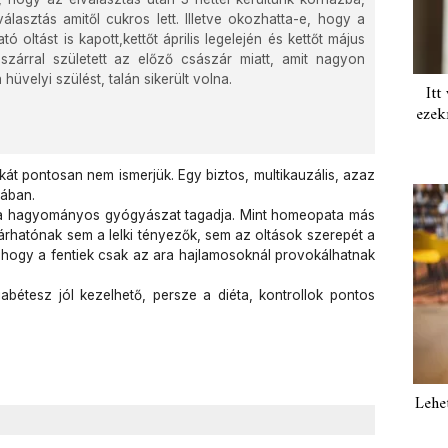
álasztás amitől cukros lett. Illetve okozhatta-e, hogy a
ó oltást is kapott,kettőt április legelején és kettőt május
ászárral született az előző császár miatt, amit nagyon
velyi szülést, talán sikerült volna.
Itt
ezek
kát pontosan nem ismerjük. Egy biztos, multikauzális, azaz
sában.
en, a hagyományos gyógyászat tagadja. Mint homeopata más
rhatónak sem a lelki tényezők, sem az oltások szerepét a
l, hogy a fentiek csak az ara hajlamosoknál provokálhatnak
bétesz jól kezelhető, persze a diéta, kontrollok pontos
Lehe