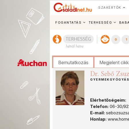
SZAKÉRTŐK
FOGANTATÁS
TERHESSÉG
BAB
0
1
Bemutatkozás
Megjelent cik
Dr. Sebő Zsu
GYERMEKGYÓGYÁS
Elérhetőségeim:
Telefon:
06-30/92
E-mail:
sebozsuzs
Honlap:
www.homeod