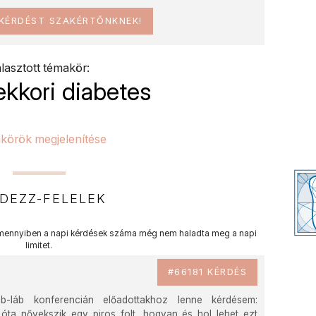
 KÉRDÉST SZAKÉRTŐNKNEK!
lasztott témakör:
kkori diabetes
körök megjelenítése
DEZZ-FELELEK
ennyiben a napi kérdések száma még nem haladta meg a napi
limitet.
#66181 KÉRDÉS
b-láb konferencián előadottakhoz lenne kérdésem:
ta nővekszik egy piros folt, hogyan és hol lehet ezt