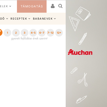
ELEK
TÁMOGATÁS
IDŐ
RECEPTEK
BABANEVEK
1
2
3
4-5
6-7
7-12
12+