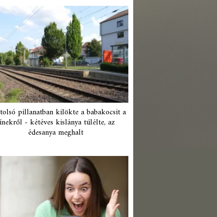
tolsó pillanatban kilökte a babakocsit a
ínekről - kétéves kislánya túlélte, az
édesanya meghalt