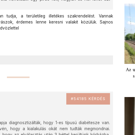
n tudja, a területileg illetékes szakrendelést. Vannak
yászok, érdemes lenne keresni valakit közülük. Sajnos
dvözlettel
Az u
s
#54185 KÉRDÉS
ja diagnosztizálták, hogy 1-es típusú diabétesze van.
évén, hogy a kialakulás okát nem tudták megmondnai.
hogy az elválasztás után 3 héttel kerültünk kórházba,