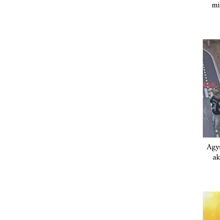
mi
Agys
ak