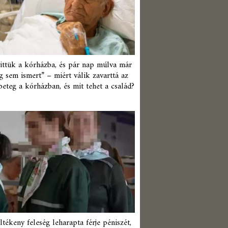
ittük a kórházba, és pár nap múlva már
 sem ismert” – miért válik zavarttá az
beteg a kórházban, és mit tehet a család?
ltékeny feleség leharapta férje péniszét,