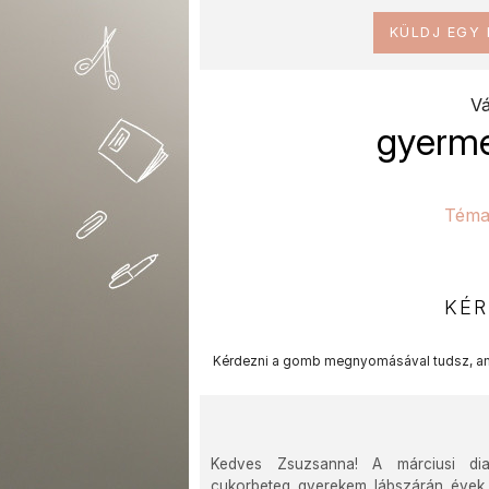
KÜLDJ EGY
Vá
gyerme
Téma
KÉR
Kérdezni a gomb megnyomásával tudsz, am
Kedves Zsuzsanna! A márciusi dia
cukorbeteg gyerekem lábszárán évek ó