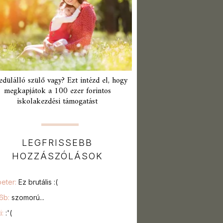
edülálló szülő vagy? Ezt intézd el, hogy
megkapjátok a 100 ezer forintos
iskolakezdési támogatást
LEGFRISSEBB
HOZZÁSZÓLÁSOK
peter:
Ez brutális :(
76b:
szomorú...
i:
:'(