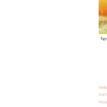
Egy
foldi
Zoli
PEszt