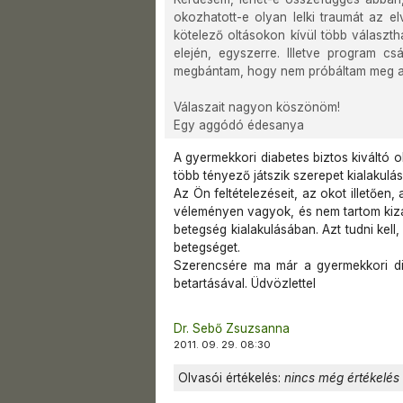
okozhatott-e olyan lelki traumát az elv
kötelező oltásokon kívül több választhat
elején, egyszerre. Illetve program cs
megbántam, hogy nem próbáltam meg a hü
Válaszait nagyon köszönöm!
Egy aggódó édesanya
A gyermekkori diabetes biztos kiváltó o
több tényező játszik szerepet kialakulá
Az Ön feltételezéseit, az okot illető
véleményen vagyok, és nem tartom kizá
betegség kialakulásában. Azt tudni kel
betegséget.
Szerencsére ma már a gyermekkori dia
betartásával. Üdvözlettel
Dr. Sebő Zsuzsanna
2011. 09. 29. 08:30
Olvasói értékelés:
nincs még értékelés