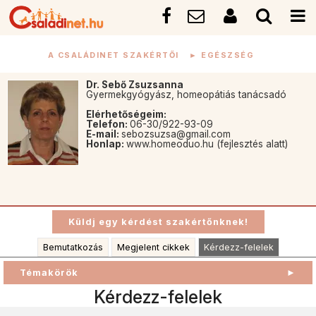
A CSALÁDINET SZAKÉRTŐI
►
EGÉSZSÉG
Dr. Sebő Zsuzsanna
Gyermekgyógyász, homeopátiás tanácsadó
Elérhetőségeim:
Telefon:
06-30/922-93-09
E-mail:
sebozsuzsa@gmail.com
Honlap:
www.homeoduo.hu (fejlesztés alatt)
Bemutatkozás
Megjelent cikkek
Kérdezz-felelek
Témakörök
►
Kérdezz-felelek