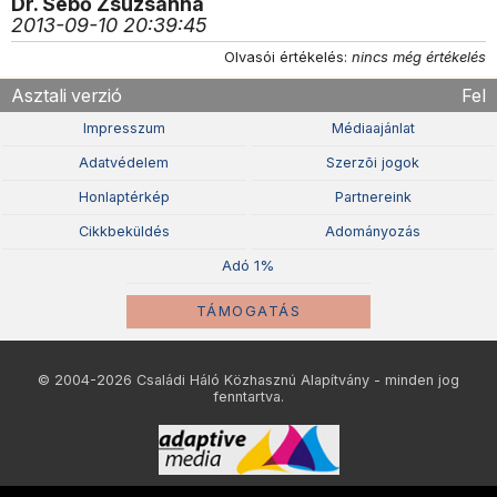
Dr. Sebő Zsuzsanna
2013-09-10 20:39:45
Olvasói értékelés:
nincs még értékelés
Asztali verzió
Fel
Impresszum
Médiaajánlat
Adatvédelem
Szerzõi jogok
Honlaptérkép
Partnereink
Cikkbeküldés
Adományozás
Adó 1%
TÁMOGATÁS
© 2004-2026 Családi Háló Közhasznú Alapítvány - minden jog
fenntartva.