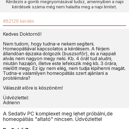
Kérdezni a gomb megnyomásával tudsz, amennyiben a napi
kérdések száma még nem haladta meg a napi limitet.
#82129 kérdés
Kedves Doktornő!
Nem tudom, hogy tudna-e nekem segíteni.
Homeopátiával kapcsolatos a kérdésem. A férjem
állandóan éjszaka dolgozik (buszsofőr), és a nappali
alvás nem nagyon megy neki. Kb. 4 órát tud aludni,
miután hazajön, illetve este lefekszik még kb. 3 órára,
mielőtt megy. Ez így nem elég, nem tudja kipihenni magát.
Tudna-e valamilyen homeopátiás szert ajánlani a
problémára?
Válaszát előre is köszönöm!
Üdvözlettel:
Adrienn
A Sedativ PC komplexet meg lehet próbálni,de
homeopátiás "altató" nincsen. Üdvözlettel