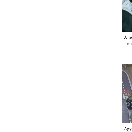
A fé
mi
Agys