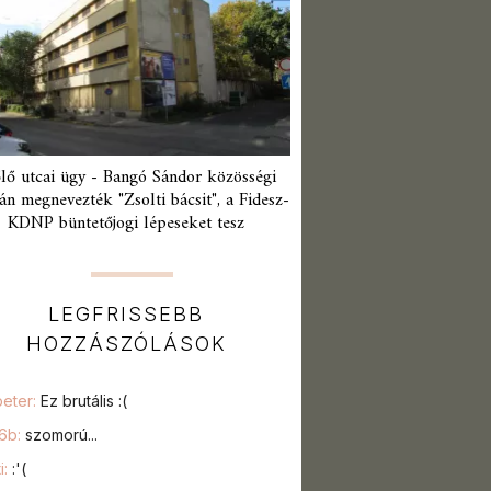
lő utcai ügy - Bangó Sándor közösségi
án megnevezték "Zsolti bácsit", a Fidesz-
KDNP büntetőjogi lépeseket tesz
LEGFRISSEBB
HOZZÁSZÓLÁSOK
peter:
Ez brutális :(
76b:
szomorú...
i:
:'(