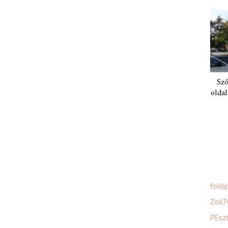
Sző
oldal
foldi
Zoli
PEszt