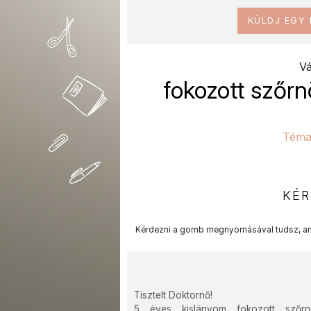
KÜLDJ EGY
Vá
fokozott szőr
Téma
KÉR
Kérdezni a gomb megnyomásával tudsz, am
Tisztelt Doktornő!
5 éves kislányom fokozott szőrnöv