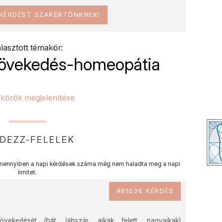
 KÉRDÉST SZAKÉRTŐNKNEK!
lasztott témakör:
növekedés-homeopátia
körök megjelenítése
DEZZ-FELELEK
ennyiben a napi kérdések száma még nem haladta meg a napi
limitet.
#81026 KÉRDÉS
ekedését (hát, lábszár, ajkak felett, nagyajkak)