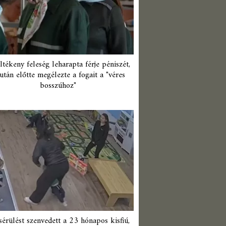
ltékeny feleség leharapta férje péniszét,
után előtte megélezte a fogait a "véres
bosszúhoz"
érülést szenvedett a 23 hónapos kisfiú,