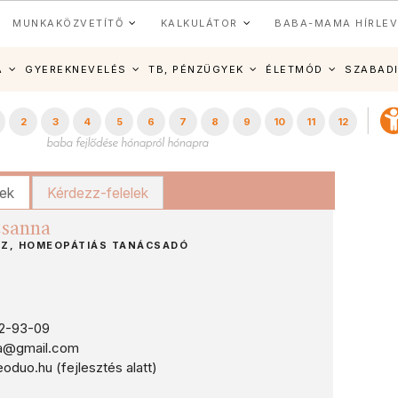
MUNKAKÖZVETÍTŐ
KALKULÁTOR
BABA-MAMA HÍRLEV
A
GYEREKNEVELÉS
TB, PÉNZÜGYEK
ÉLETMÓD
SZABAD
2
3
4
5
6
7
8
9
10
11
12
kek
Kérdezz-felelek
zsanna
Z, HOMEOPÁTIÁS TANÁCSADÓ
2-93-09
a@gmail.com
uo.hu (fejlesztés alatt)