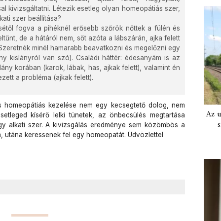
kivizsgáltatni. Létezik esetleg olyan homeopátiás szer,
ati szer beállítása?
sétől fogva a pihéknél erősebb szőrök nőttek a fülén és
ltűnt, de a hátáról nem, sőt azóta a lábszárán, ajka felett
. Szeretnék minél hamarabb beavatkozni és megelőzni egy
ny kislányról van szó). Családi háttér: édesanyám is az
nilány korában (karok, lábak, has, ajkak felett), valamint én
zett a probléma (ajkak felett).
s homeopátiás kezelése nem egy kecsegtető dolog, nem
Az u
setleged kísérő lelki tünetek, az önbecsülés megtartása
s
y alkati szer. A kivizsgálás eredménye sem közömbös a
, utána keressenek fel egy homeopatát. Üdvözlettel