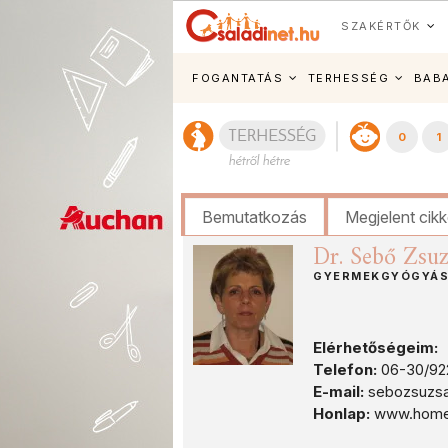
SZAKÉRTŐK
FOGANTATÁS
TERHESSÉG
BAB
0
1
Bemutatkozás
Megjelent cik
Dr. Sebő Zsu
GYERMEKGYÓGYÁS
Elérhetőségeim:
Telefon:
06-30/92
E-mail:
sebozsuzs
Honlap:
www.homeod