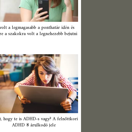
 volt a legmagasabb a ponthatár idén és
re a szakokra volt a legnehezebb bejutni
t, hogy te is ADHD-s vagy? A felnőttkori
ADHD 8 árulkodó jele