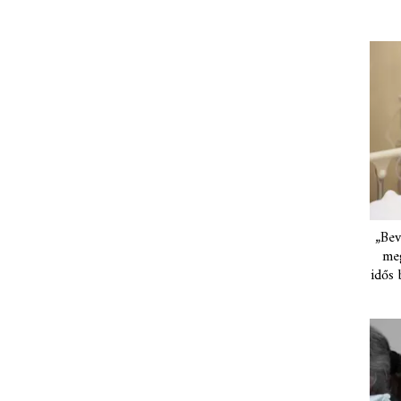
„Bev
meg
idős 