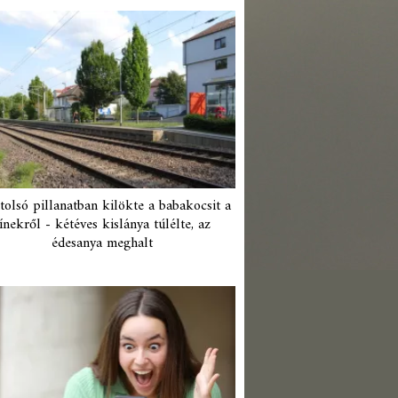
tolsó pillanatban kilökte a babakocsit a
ínekről - kétéves kislánya túlélte, az
édesanya meghalt