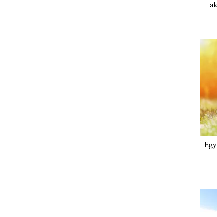
ak
Egy