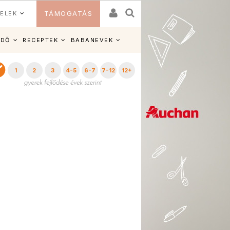
ELEK
TÁMOGATÁS
IDŐ
RECEPTEK
BABANEVEK
1
2
3
4-5
6-7
7-12
12+