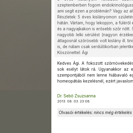
szeptemberben fogom endokrinológussal 
ami segít ezen a problémán? Vagy az alk
Részletek: 5 éves kislányomon születé
hátán. Vártam, hogy lekopjon, a füléről e
és a nagyajkakon is erősebb szőr nőtt
nagyobb lelki sérülést (nagyon érzéke
átlagosnál szőrösebb volt kislány ill. ti
is, de nálam csak serdülőkorban jelentke
Köszönettel: Ági
Kedves Ági. A fokozott szőrnövekedé
sok esélyt látok rá. Ugyanakkor az e
szempontjából nem lenne hiábavaló eg
homeopátiás kezelésnél, ezért javaslom
Dr. Sebő Zsuzsanna
2013. 08. 03. 23:08
Olvasói értékelés:
nincs még értékelés