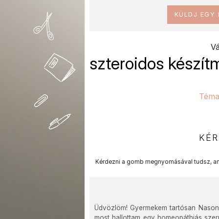
KÜLDJ EGY
Vá
szteroidos készí
Téma
KÉR
Kérdezni a gomb megnyomásával tudsz, am
Üdvözlöm! Gyermekem tartósan Nasonex 
most hallottam egy homeopáthiás szer