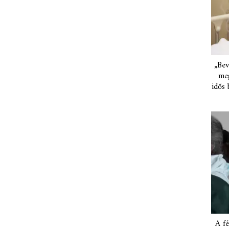
„Bev
meg
idős 
A fé