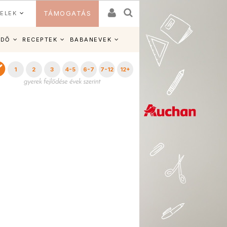
ELEK
TÁMOGATÁS
IDŐ
RECEPTEK
BABANEVEK
1
2
3
4-5
6-7
7-12
12+