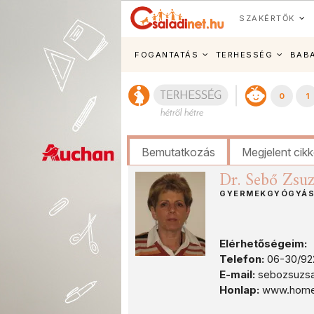
SZAKÉRTŐK
FOGANTATÁS
TERHESSÉG
BAB
0
1
Bemutatkozás
Megjelent cik
Dr. Sebő Zsu
GYERMEKGYÓGYÁS
Elérhetőségeim:
Telefon:
06-30/92
E-mail:
sebozsuzs
Honlap:
www.homeod