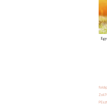
Egy
foldi
Zoli
PEszt