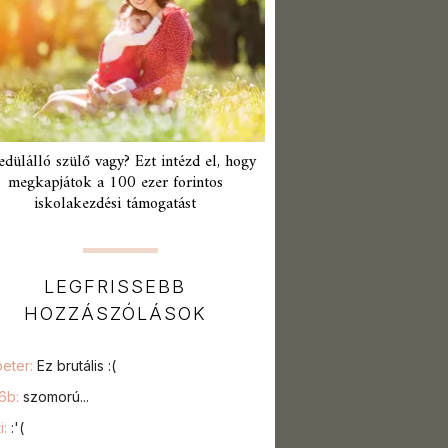
edülálló szülő vagy? Ezt intézd el, hogy
megkapjátok a 100 ezer forintos
iskolakezdési támogatást
LEGFRISSEBB
HOZZÁSZÓLÁSOK
peter:
Ez brutális :(
76b:
szomorú...
i:
:'(