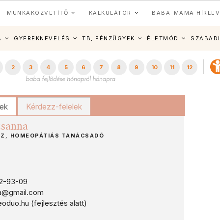
MUNKAKÖZVETÍTŐ
KALKULÁTOR
BABA-MAMA HÍRLEV
A
GYEREKNEVELÉS
TB, PÉNZÜGYEK
ÉLETMÓD
SZABAD
2
3
4
5
6
7
8
9
10
11
12
kek
Kérdezz-felelek
zsanna
Z, HOMEOPÁTIÁS TANÁCSADÓ
2-93-09
a@gmail.com
uo.hu (fejlesztés alatt)