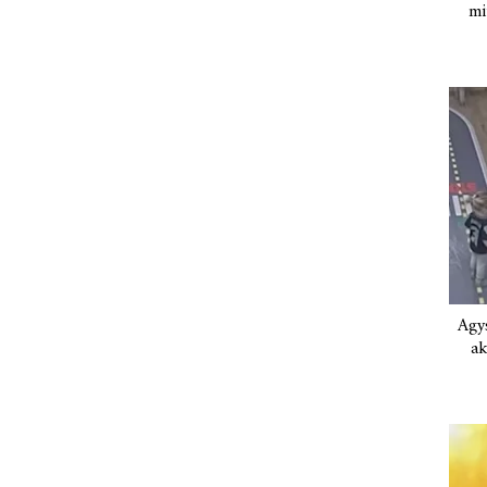
mi
Agys
ak