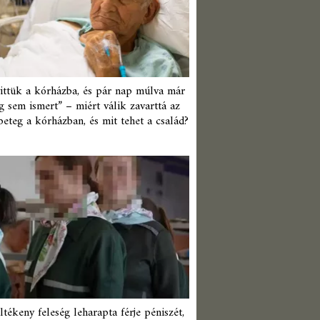
ittük a kórházba, és pár nap múlva már
 sem ismert” – miért válik zavarttá az
beteg a kórházban, és mit tehet a család?
ltékeny feleség leharapta férje péniszét,