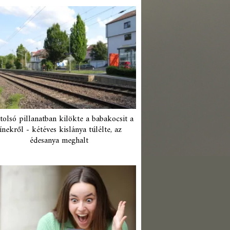
tolsó pillanatban kilökte a babakocsit a
ínekről - kétéves kislánya túlélte, az
édesanya meghalt