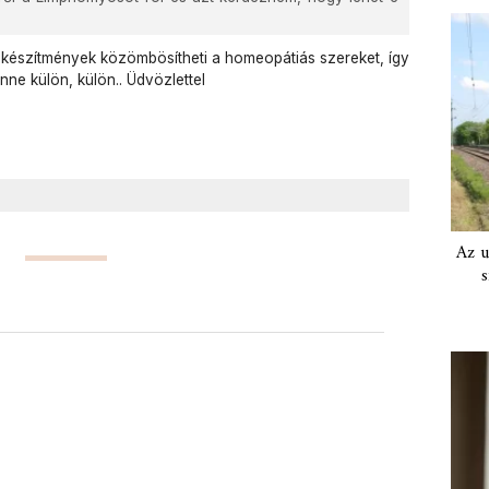
s készítmények közömbösítheti a homeopátiás szereket, így
enne külön, külön.. Üdvözlettel
Az u
s