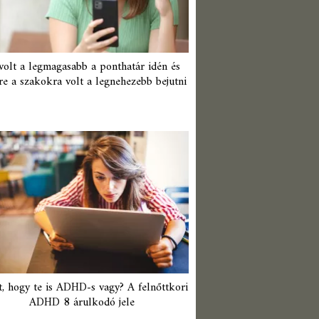
 volt a legmagasabb a ponthatár idén és
re a szakokra volt a legnehezebb bejutni
t, hogy te is ADHD-s vagy? A felnőttkori
ADHD 8 árulkodó jele