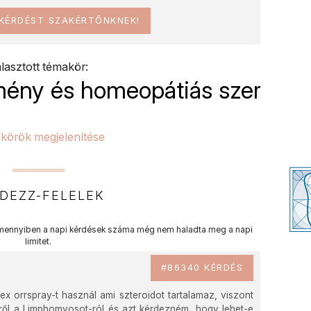
 KÉRDÉST SZAKÉRTŐNKNEK!
lasztott témakör:
tmény és homeopátiás szer
körök megjelenítése
DEZZ-FELELEK
ennyiben a napi kérdések száma még nem haladta meg a napi
limitet.
#86340 KÉRDÉS
orrspray-t használ ami szteroidot tartalamaz, viszont
ről a Limphomyosot-ról és azt kérdezném, hogy lehet-e