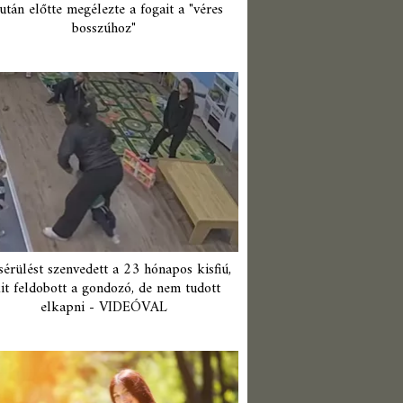
után előtte megélezte a fogait a "véres
bosszúhoz"
érülést szenvedett a 23 hónapos kisfiú,
it feldobott a gondozó, de nem tudott
elkapni - VIDEÓVAL