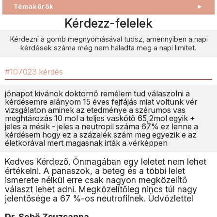
Témakörök
►
Kérdezz-felelek
Kérdezni a gomb megnyomásával tudsz, amennyiben a napi
kérdések száma még nem haladta meg a napi limitet.
#107023 kérdés
jónapot kivánok doktornő remélem tud válaszolni a
kérdésemre alányom 15 éves fejfájás miat voltunk vér
vizsgálaton aminek az etedménye a szérumos vas
meghtározás 10 mol a teljes vaskötő 65,2mol egyik +
jeles a mésik - jeles a neutropil száma 67% ez lenne a
kérdésem hogy ez a százalék szám meg egyezik e az
életkorával mert magasnak irták a vérképpen
Kedves Kérdező. Önmagában egy leletet nem lehet
értékelni. A panaszok, a beteg és a többi lelet
ismerete nélkül erre csak nagyon megközelítő
választ lehet adni. Megközelítőleg nincs túl nagy
jelentősége a 67 %-os neutrofilnek. Üdvözlettel
Dr. Sebő Zsuzsanna