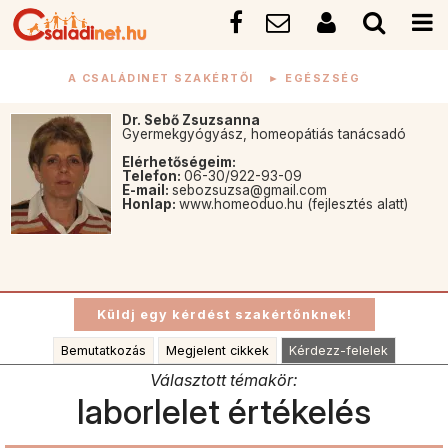
A CSALÁDINET SZAKÉRTŐI
►
EGÉSZSÉG
Dr. Sebő Zsuzsanna
Gyermekgyógyász, homeopátiás tanácsadó
Elérhetőségeim:
Telefon:
06-30/922-93-09
E-mail:
sebozsuzsa@gmail.com
Honlap:
www.homeoduo.hu (fejlesztés alatt)
Bemutatkozás
Megjelent cikkek
Kérdezz-felelek
Választott témakör:
laborlelet értékelés