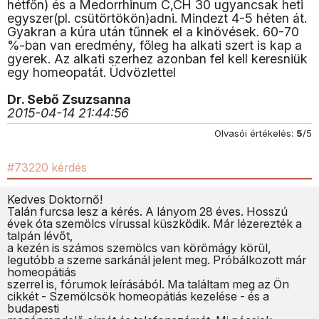
hétfőn) és a Medorrhinum C,CH 30 ugyancsak heti
egyszer(pl. csütörtökön)adni. Mindezt 4-5 héten át.
Gyakran a kúra után tűnnek el a kinövések. 60-70
%-ban van eredmény, főleg ha alkati szert is kap a
gyerek. Az alkati szerhez azonban fel kell keresniük
egy homeopatát. Üdvözlettel
Dr. Sebő Zsuzsanna
2015-04-14 21:44:56
Olvasói értékelés:
5
/5
#73220 kérdés
Kedves Doktornő!
Talán furcsa lesz a kérés. A lányom 28 éves. Hosszú
évek óta szemölcs vírussal küszködik. Már lézerezték a
talpán lévőt,
a kezén is számos szemölcs van körömágy körül,
legutóbb a szeme sarkánál jelent meg. Próbálkozott már
homeopátiás
szerrel is, fórumok leírásából. Ma találtam meg az Ön
cikkét - Szemölcsök homeopátiás kezelése - és a
budapesti