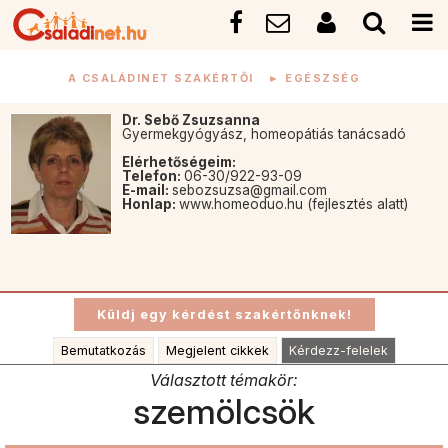
A CSALÁDINET SZAKÉRTŐI
►
EGÉSZSÉG
Dr. Sebő Zsuzsanna
Gyermekgyógyász, homeopátiás tanácsadó
Elérhetőségeim:
Telefon:
06-30/922-93-09
E-mail:
sebozsuzsa@gmail.com
Honlap:
www.homeoduo.hu (fejlesztés alatt)
Bemutatkozás
Megjelent cikkek
Kérdezz-felelek
Választott témakör:
szemölcsök