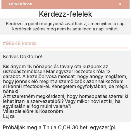
Témakörök
►
Kérdezz-felelek
Kérdezni a gomb megnyomásával tudsz, amennyiben a napi
kérdések száma még nem haladta meg a napi limitet.
#98948 kérdés
Kedves Doktornő!
Kislányom 18 hónapos és tavaly óta küzdünk az
uszodaszemölcsel! Már egyszer leszedtek róla 12
darabot. A kezelőorvosa mondat, hogy ahogy meglátom,
hogy jönnek elő megint a szemölcsök azonnal kezdjem
el kenni Infectodel-el. Kenegetem egyfolytában, de mégis
nőnek!
Azt szeretném megkérdezni, hogy homeopátiás szerrel ki
lehet irtani a szervezetéből? Vagy mikor növi ezt ki, ha
egyáltalán el fog múlni valaha?!
Válaszát előre is Köszönöm
Lujza
Próbálják meg a Thuja C,CH 30 heti egyszer(pl.