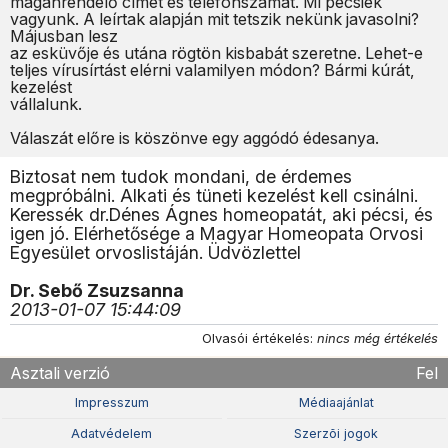
magánrendelő címét és telefonszámát. Mi pécsiek
vagyunk. A leírtak alapján mit tetszik nekünk javasolni?
Májusban lesz
az esküvője és utána rögtön kisbabát szeretne. Lehet-e
teljes vírusírtást elérni valamilyen módon? Bármi kúrát,
kezelést
vállalunk.
Válaszát előre is köszönve egy aggódó édesanya.
Biztosat nem tudok mondani, de érdemes
megpróbálni. Alkati és tüneti kezelést kell csinálni.
Keressék dr.Dénes Ágnes homeopatát, aki pécsi, és
igen jó. Elérhetősége a Magyar Homeopata Orvosi
Egyesület orvoslistáján. Üdvözlettel
Dr. Sebő Zsuzsanna
2013-01-07 15:44:09
Olvasói értékelés:
nincs még értékelés
Asztali verzió
Fel
Impresszum
Médiaajánlat
Adatvédelem
Szerzõi jogok